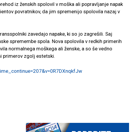
rehod iz ženskih spolovil v moška ali popravljanje napak
cientov povratnikov, da jim spremenijo spolovila nazaj v
ransspolniki zavedajo napake, ki so jo zagrešili. Saj
ske spremembe spola. Nova spolovila v redkih primerih
ila normalnega moškega ali ženske, a so še vedno
i primerov zgolj estetski.
?time_continue=207&v=0R7DXnqkfJw