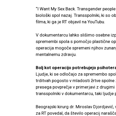
“I Want My Sex Back. Transgender people 
biološki spol nazaj. Transspolniki, ki s
filma, ki ga je RT objavil na YouTubu.
V dokumentarcu lahko slišimo osebne izpo
spremembi spola s pomočjo plastične oper
operacija mogoče spremeni njihov zunanji
mentalnemu zdravju.
Bolj kot operacijo potrebujejo psihotera
Ljudje, ki se odločajo za spremembo spola 
trditvah pogosto v mladosti žrtve spolne
presega povprečje v primerjavi z drugimi
transspolniki v dokumentarcu, taki ljudje 
Beograjski kirurg dr. Miroslav Djordjević
za RT povedal, da število operacij naraš