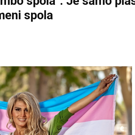
embo spola”: Je samo pla
meni spola