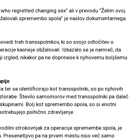
who regretted changing sex” ali v prevodu “Želim svoj
o obžalovali spremembo spola” je naslov dokumentarnega
vedi treh transspolnikov, ki so svojo odločitev o
acije kasneje obžalovali. Izkazalo se je namreč, da
 izgled, nikakor pa ne doprinese k njihovemu boljšemu
pijo
ter se identificirajo kot transspolniki, so po njihovih
 zlorabe. Število samomorov med transspolniki pa daleč
 skupinami. Bolj kot spremembo spola, so si enotni
potrebujejo psihično zdravljenje.
, vodilni strokovnjak za operacije spremembe spola, je
ča. Presenetljivo pa na prvem mestu niso več samo