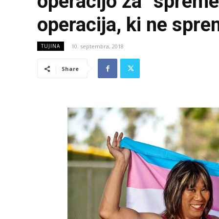
operacijo za “sprem
operacija, ki ne spre
10. septembra, 2018
TUJINA
Share