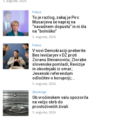
5. avgusta, 2026
Fokus
To je razlog, zakaj je Pirc
Musarjeva še naprej na
“navadnem dopustu” in ni šla
na “bolniško”
5. avgusta, 2026
Fokus
V novi Demokraciji preberite:
Bes levičarjev v DZ proti
Zoranu Stevanoviću; Zlorabe
slovenske pomladi; Revizije
in okostnjaki iz omar;
Jesenski referendum
odločitev o korupciji;...
5. avgusta, 2026
Slovenija
Ob vročinskem valu opozorila
na večjo skrb do
prostoživečih živali
5. avgusta, 2026