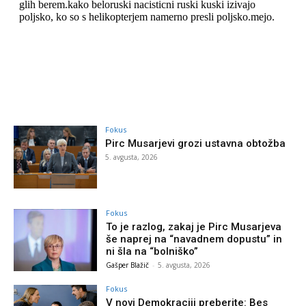
Fokus
Pirc Musarjevi grozi ustavna obtožba
5. avgusta, 2026
Fokus
To je razlog, zakaj je Pirc Musarjeva
še naprej na “navadnem dopustu” in
ni šla na “bolniško”
Gašper Blažič
-
5. avgusta, 2026
Fokus
V novi Demokraciji preberite: Bes