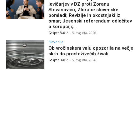
levičarjev v DZ proti Zoranu
Stevanoviću; Zlorabe slovenske
pomladi; Revizije in okostnjaki iz
omar; Jesenski referendum odločitev
o korupciji;...
Gašper Blažič
-
5. avgusta, 2026
Slovenija
Ob vročinskem valu opozorila na večjo
skrb do prostoživečih živali
Gašper Blažič
-
5. avgusta, 2026