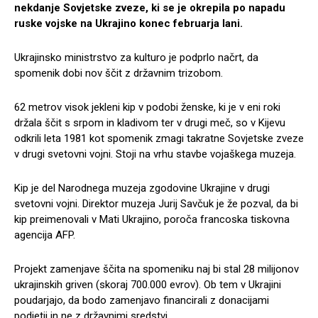
nekdanje Sovjetske zveze, ki se je okrepila po napadu
ruske vojske na Ukrajino konec februarja lani.
Ukrajinsko ministrstvo za kulturo je podprlo načrt, da
spomenik dobi nov ščit z državnim trizobom.
62 metrov visok jekleni kip v podobi ženske, ki je v eni roki
držala ščit s srpom in kladivom ter v drugi meč, so v Kijevu
odkrili leta 1981 kot spomenik zmagi takratne Sovjetske zveze
v drugi svetovni vojni. Stoji na vrhu stavbe vojaškega muzeja.
Kip je del Narodnega muzeja zgodovine Ukrajine v drugi
svetovni vojni. Direktor muzeja Jurij Savčuk je že pozval, da bi
kip preimenovali v Mati Ukrajino, poroča francoska tiskovna
agencija AFP.
Projekt zamenjave ščita na spomeniku naj bi stal 28 milijonov
ukrajinskih griven (skoraj 700.000 evrov). Ob tem v Ukrajini
poudarjajo, da bodo zamenjavo financirali z donacijami
podjetij in ne z državnimi sredstvi.