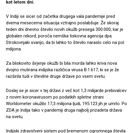
kot letom dni.
V Indiji se sicer od začetka drugega vala pandemije pred
dvema mesecema situacija vztrajno poslabšuje. Že skoraj
teden dni dnevno število novih okužb presega 300.000, kar je
globalen rekord, poroča nemška tiskovna agencija dpa.
Strokovnjaki svarijo, da bi lahko to število naraslo celo na pol
milijona.
Za bliskovito širjenje okužb bi bila morda lahko kriva nova
dvojno mutirana indijska različica virusa B.1.617, ki se je že
razširila tudi v številne druge države po vsem svetu.
Doslej se je sicer v tej državi z več kot 1,3 milijarde prebivalcev
z novim koronavirusom po podatkih spletne strani
Worldometer okužilo 17,3 milijona ljudi, 195.123 jih je umrlo. Po
ZDA je Indija tako v pandemiji druga najbolj prizadeta država
na svetu.
Indijski zdravstveni sistem pod bremenom ogromnega števila