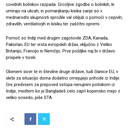
covidnih bolnikov razpada. Grozljive zgodbe o bolnikih, ki
umirajo na ulicah, in pomanjkanju kisika zanje so v
mednarodni skupnosti sprožile val obljub o pomoči v cepivih,
zdravilih, ventilatorjih in kisiku ter zaščitni opremi.
Pomoč so Indiji med drugim zagotovile ZDA, Kanada,
Pakistan, EU ter vrsta evropskih držav, vključno z Veliko
Britanijo, Francijo in Nemčijo. Prve pošiljke naj bi v državo
prispele v torek.
Obenem sicer te in številne druge države, tudi članice EU, v
skrbi za situacijo doma dodatno omejujejo prihode iz Indije.
Gre predvsem za prepoved vstopa nenujnim potnikom iz
Indije, medtem ko je Bangladeš celo zaprl kopensko mejo z
veliko sosedo, piše STA.