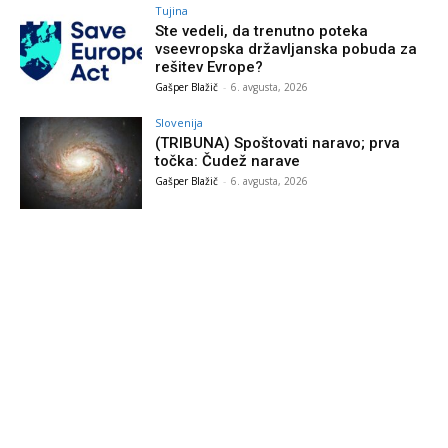
Tujina
Ste vedeli, da trenutno poteka
vseevropska državljanska pobuda za
rešitev Evrope?
Gašper Blažič
-
6. avgusta, 2026
Slovenija
(TRIBUNA) Spoštovati naravo; prva
točka: Čudež narave
Gašper Blažič
-
6. avgusta, 2026