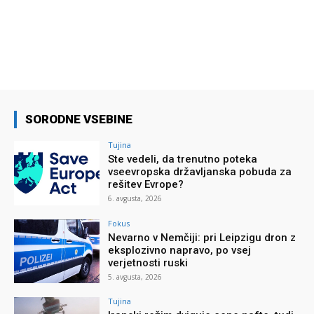
SORODNE VSEBINE
Tujina
Ste vedeli, da trenutno poteka
vseevropska državljanska pobuda za
rešitev Evrope?
6. avgusta, 2026
Fokus
Nevarno v Nemčiji: pri Leipzigu dron z
eksplozivno napravo, po vsej
verjetnosti ruski
5. avgusta, 2026
Tujina