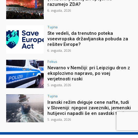
razumejo ZDA?
6. avgusta, 2026
Tujina
Ste vedeli, da trenutno poteka
vseevropska državljanska pobuda za
rešitev Evrope?
6. avgusta, 2026
Fokus
Nevarno v Nemčiji: pri Leipzigu dron z
eksplozivno napravo, po vsej
verjetnosti ruski
5. avgusta, 2026
Tujina
Iranski režim dviguje cene nafte, tudi
v Sloveniji: njegovi zavezniki, jemenski
hutijevci napadli še en savdski tanker
5. avgusta, 2026