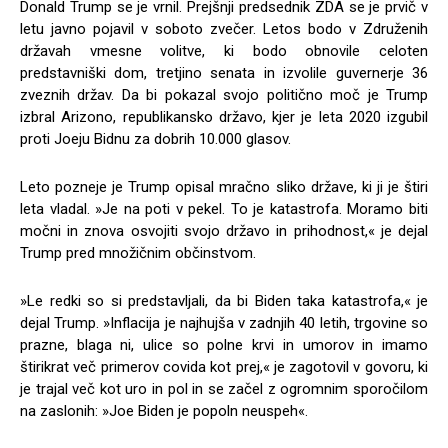
Donald Trump se je vrnil. Prejšnji predsednik ZDA se je prvič v
letu javno pojavil v soboto zvečer. Letos bodo v Združenih
državah vmesne volitve, ki bodo obnovile celoten
predstavniški dom, tretjino senata in izvolile guvernerje 36
zveznih držav. Da bi pokazal svojo politično moč je Trump
izbral Arizono, republikansko državo, kjer je leta 2020 izgubil
proti Joeju Bidnu za dobrih 10.000 glasov.
Leto pozneje je Trump opisal mračno sliko države, ki ji je štiri
leta vladal. »Je na poti v pekel. To je katastrofa. Moramo biti
močni in znova osvojiti svojo državo in prihodnost,« je dejal
Trump pred množičnim občinstvom.
»Le redki so si predstavljali, da bi Biden taka katastrofa,« je
dejal Trump. »Inflacija je najhujša v zadnjih 40 letih, trgovine so
prazne, blaga ni, ulice so polne krvi in umorov in imamo
štirikrat več primerov covida kot prej,« je zagotovil v govoru, ki
je trajal več kot uro in pol in se začel z ogromnim sporočilom
na zaslonih: »Joe Biden je popoln neuspeh«.