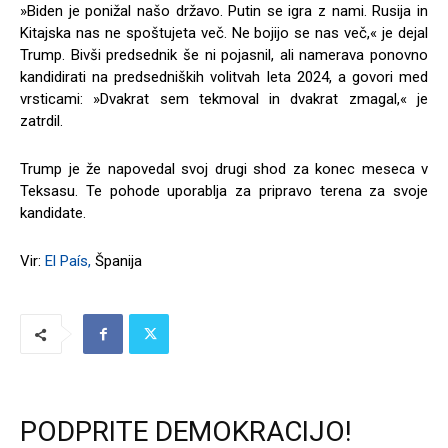
»Biden je ponižal našo državo. Putin se igra z nami. Rusija in
Kitajska nas ne spoštujeta več. Ne bojijo se nas več,« je dejal
Trump. Bivši predsednik še ni pojasnil, ali namerava ponovno
kandidirati na predsedniških volitvah leta 2024, a govori med
vrsticami: »Dvakrat sem tekmoval in dvakrat zmagal,« je
zatrdil.
Trump je že napovedal svoj drugi shod za konec meseca v
Teksasu. Te pohode uporablja za pripravo terena za svoje
kandidate.
Vir:
El País,
Španija
PODPRITE DEMOKRACIJO!