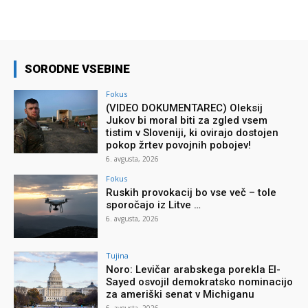
SORODNE VSEBINE
Fokus
(VIDEO DOKUMENTAREC) Oleksij
Jukov bi moral biti za zgled vsem
tistim v Sloveniji, ki ovirajo dostojen
pokop žrtev povojnih pobojev!
6. avgusta, 2026
Fokus
Ruskih provokacij bo vse več – tole
sporočajo iz Litve …
6. avgusta, 2026
Tujina
Noro: Levičar arabskega porekla El-
Sayed osvojil demokratsko nominacijo
za ameriški senat v Michiganu
6. avgusta, 2026