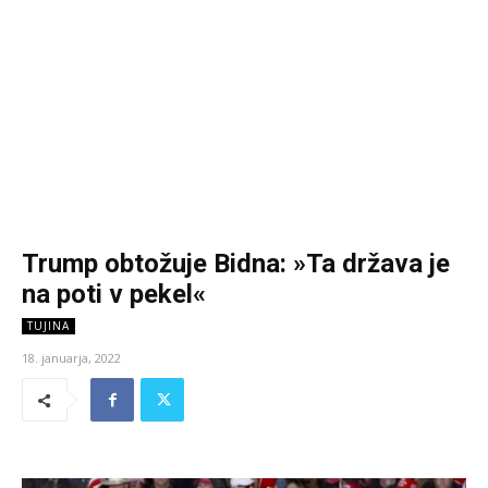
Trump obtožuje Bidna: »Ta država je
na poti v pekel«
TUJINA
18. januarja, 2022