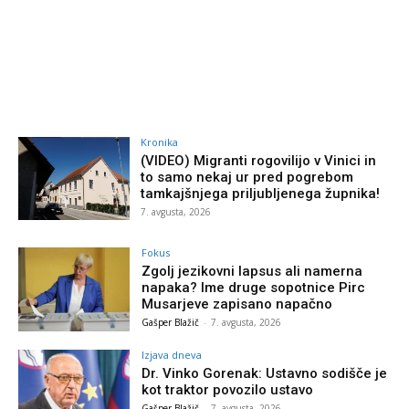
Kronika
(VIDEO) Migranti rogovilijo v Vinici in
to samo nekaj ur pred pogrebom
tamkajšnjega priljubljenega župnika!
7. avgusta, 2026
Fokus
Zgolj jezikovni lapsus ali namerna
napaka? Ime druge sopotnice Pirc
Musarjeve zapisano napačno
Gašper Blažič
-
7. avgusta, 2026
Izjava dneva
Dr. Vinko Gorenak: Ustavno sodišče je
kot traktor povozilo ustavo
Gašper Blažič
-
7. avgusta, 2026