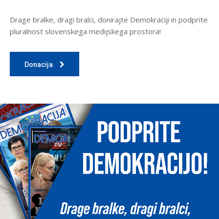
Drage bralke, dragi bralci, donirajte Demokraciji in podprite
pluralnost slovenskega medijskega prostora!
Donacija