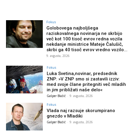
Fokus
Golobovega najboljšega
raziskovalnega novinarja ne skrbijo
več kot 100 tisoč evrov redna vozila
nekdanje ministrice Mateje Čalušič,
skrbi ga 40 tisoč evrov vredno vozilo...
9. avgusta, 2026
Fokus
Luka Svetina,novinar, predsednik
ZNP: »V ZNP smo si zastavili izziv:
med svoje člane pritegniti več mladih
in jim približati naše delo«
Gašper Blažič
-
9. avgusta, 2026
Fokus
Vlada naj razsuje skorumpirano
gnezdo v Mladiki
Gašper Blažič
-
9. avgusta, 2026