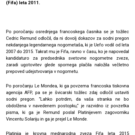
(Fifa) leta 2011.
Po poročanju osrednjega francoskega časnika se je tožilec
Cedric Remund odločil, da ni dovolj dokazov za sodni pregon
nekdanjega legendarnega nogometaša, ki je Uefo vodil od leta
2007 do 2015. Takrat mu je Fifa, ravno v času, ko je napovedal
kandidaturo za predsednika svetovne nogometne zveze,
zaradi ugotovitev glede spornega plačila naložila večletno
prepoved udejstvovanja v nogometu.
Po poročanju Le Mondea, ki ga povzema francoska tiskovna
agencija AFP, pa se je švicarski tožilec zdaj odločil ustaviti
sodni pregon. “Lahko potrdim, da vaša stranka ne bo
obdolžena v navedenem postopku,” je razvidno iz povzetka
pisma, ki ga je Remund poslal Platinijevem zagovorniku
Vincentu Solariju in ga je prejel Le Monde.
Platinija je krovna mednarodna zveza Fifa leta 2015