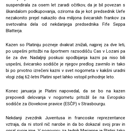
suspendirala za osem let zaradi očitkov, da je bil povezan s
škandalom podkupovanja, oziroma da je kot predsednik Uefe
nezakonito prejel nakazilo dva milijona švicarskih frankov za
svetovalna dela od nekdanjega predsednika Fife Seppa
Blatterja.
Kazen so Platiniju pozneje dvakrat znižali, najprej za dve leti,
po uspešni pritožbi na športnem razsodišču Cas v Lozani pa
še za dve. Nadaljnji poskusi spodbijanja kazni pa niso bili
uspešni, švicarsko sodišče je njegov predlog zavrnilo in tako
bi po prvotno izrečeni kazni v svet nogometa v kakšni uradni
vlogi zdaj 62-letni Platini spet lahko vstopil prihodnje leto.
Konec januarja je Platini napovedal, da se bo na kazen
prepovedi delovanja v nogometu pritožil še na Evropsko
sodišče za človekove pravice (ESČP) v Strasbourgu.
Nekdanji zvezdnik Juventusa in francoske reprezentance
vztraja, da ni storil nič narobe in da bo dokazal svoj prav in
opral svoje ime. V pogovoru za tednik Marianne je Platini tako