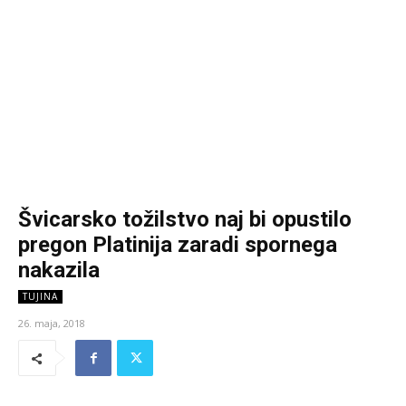
Švicarsko tožilstvo naj bi opustilo
pregon Platinija zaradi spornega
nakazila
TUJINA
26. maja, 2018