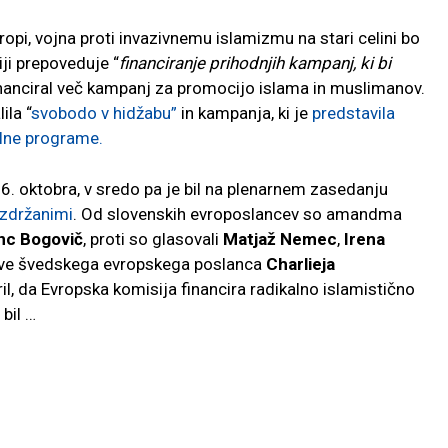
opi, vojna proti invazivnemu islamizmu na stari celini bo
ji prepoveduje “
financiranje prihodnjih kampanj, ki bi
inanciral več kampanj za promocijo islama in muslimanov.
ila “
svobodo v hidžabu”
in kampanja, ki je
predstavila
alne programe.
6. oktobra, v sredo pa je bil na plenarnem zasedanju
vzdržanimi
. Od slovenskih evroposlancev so amandma
nc Bogovič
, proti so glasovali
Matjaž Nemec
,
Irena
rave švedskega evropskega poslanca
Charlieja
ril, da Evropska komisija financira radikalno islamistično
bil …