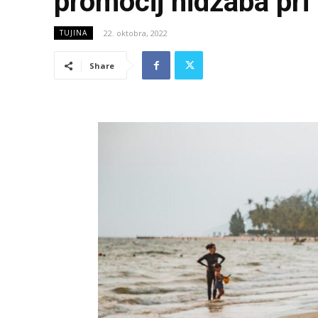
promocij hidžaba pri 
22. oktobra, 2022
TUJINA
Share