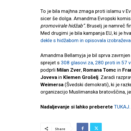
To je bila majhna zmaga proti islamu v Evr
sicer še dolga. Amandma Evropski komisi
promovirale hidžab”.
Bruselj je namreč f
Med drugimi je bila kampanja EU, ki je hval
dekle s hidžabom in opisovala izobražev
Amandma Bellamyja je bil sprva zavrnjen 
sprejet s
308 glasovi za, 280 proti in 57 
podprli
Milan Zver
,
Romana Tomc
in
Fra
Joveva
in
Klemen Grošelj
. Zaradi razp
Weimersa
(Švedski demokrati), ki je razk
organizacijo Muslimanska bratovščina, je 
Nadaljevanje si lahko preberete
TUKAJ.
Share