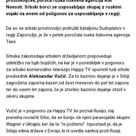
prostovoljcev, poroča ruska tiskovna agencija RIA
Novosti. Srbski borci se usposabljajo skupaj z ruskimi
vojaki na enem od poligonov za usposabljanje v regiji.
Da so se srbski prostovoljci pridružili bataljonu Sudoplatov v
regiji Zaporožje, je že v petek poročala ruska tiskovna agencija
Tass.
Srbska zakonodaja srbskim državljanom prepoveduje
udeležbo na tujih bojiščih, na kar je v ponedeljek v pogovoru
za srbsko komercialno televizijo Happy TV spomnil tudi srbski
predsednik
Aleksandar Vučić
. Za to kaznivo dejanje je v Srbiji
zagrožena zaporna kazen od šest mesecev do pet let zapora
ter do osem let zapora, če je storilec kaznivo dejanje storil v
okviru skupine.
Vučić je v pogovoru za Happy TV še pozval Rusijo, naj
preneha novačiti Srbe, da se borijo ob njeni paravojaški skupini
Wagner v Ukrajini, ker da to “ni pošteno”. Izpostavil je, da je
Srbija edina država v Evropi, ki ni uvedla sankcij proti Rusiji.