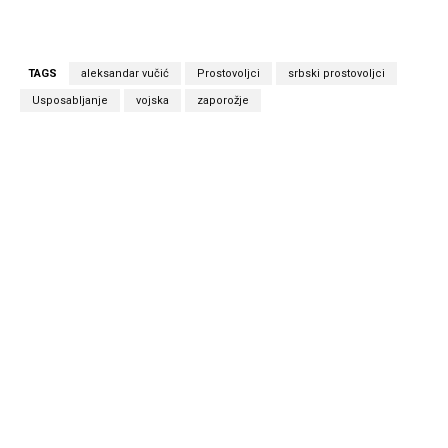
TAGS
aleksandar vučić
Prostovoljci
srbski prostovoljci
Usposabljanje
vojska
zaporožje