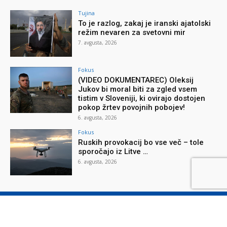
Tujina
To je razlog, zakaj je iranski ajatolski
režim nevaren za svetovni mir
7. avgusta, 2026
Fokus
(VIDEO DOKUMENTAREC) Oleksij
Jukov bi moral biti za zgled vsem
tistim v Sloveniji, ki ovirajo dostojen
pokop žrtev povojnih pobojev!
6. avgusta, 2026
Fokus
Ruskih provokacij bo vse več – tole
sporočajo iz Litve …
6. avgusta, 2026
O reviji
O podjetju
Splošni pogoji
Varstvo osebnih podatkov
Piškotki
Stik z nami
Oglaševanje
Naročilnica
Donacije