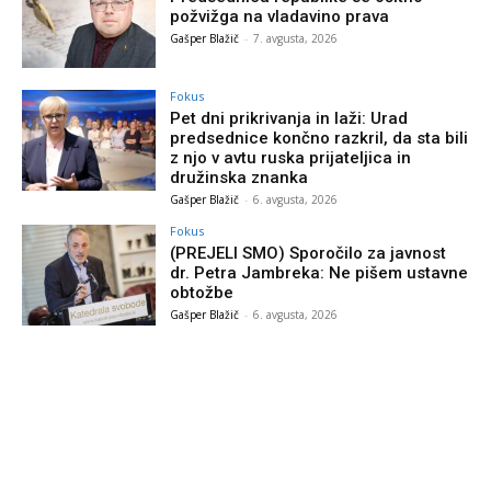
požvižga na vladavino prava
Gašper Blažič
-
7. avgusta, 2026
Fokus
Pet dni prikrivanja in laži: Urad
predsednice končno razkril, da sta bili
z njo v avtu ruska prijateljica in
družinska znanka
Gašper Blažič
-
6. avgusta, 2026
Fokus
(PREJELI SMO) Sporočilo za javnost
dr. Petra Jambreka: Ne pišem ustavne
obtožbe
Gašper Blažič
-
6. avgusta, 2026