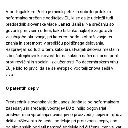
V portugalskem Portu je minuli petek in soboto potekalo
neformalno srečanje voditeljev EU, ki se ga je udeležil tudi
predsednik slovenske vlade
Janez Janša
. Na srečanju so
govorili predvsem o tem, kako bi lahko najbolje zagotovili
vključujoče okrevanje, pri katerem bodo izobraževanje ter
znanja in spretnosti v središču političnega delovanja.
Razpravljali so tudi o tem, kako bi ustvarjali delovna mesta in
izboljšali njihovo kakovost ter na kakšen način naj bi se borili
proti revščini in socialni izključenosti. Po decembrskem vrhu
EU je bilo to prvič, da se se evropski voditelji znova sešli v
živo.
O patentih cepiv
Predsednik slovenske vlade Janez Janša je po neformalnem
zasedanju in srečanju voditeljev EU z Indijo odgovarjal
predvsem na vprašanja novinarjev o proizvodnji cepiv in njihovi
delitvi. »Slovenija že sedaj sodeluje pri proizvodnji cepiv; eno
od slovenskih podjetij namreč sodeluje pri čiščenju cepiva, kar