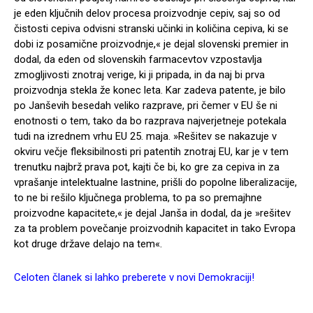
je eden ključnih delov procesa proizvodnje cepiv, saj so od
čistosti cepiva odvisni stranski učinki in količina cepiva, ki se
dobi iz posamične proizvodnje,« je dejal slovenski premier in
dodal, da eden od slovenskih farmacevtov vzpostavlja
zmogljivosti znotraj verige, ki ji pripada, in da naj bi prva
proizvodnja stekla že konec leta. Kar zadeva patente, je bilo
po Janševih besedah veliko razprave, pri čemer v EU še ni
enotnosti o tem, tako da bo razprava najverjetneje potekala
tudi na izrednem vrhu EU 25. maja. »Rešitev se nakazuje v
okviru večje fleksibilnosti pri patentih znotraj EU, kar je v tem
trenutku najbrž prava pot, kajti če bi, ko gre za cepiva in za
vprašanje intelektualne lastnine, prišli do popolne liberalizacije,
to ne bi rešilo ključnega problema, to pa so premajhne
proizvodne kapacitete,« je dejal Janša in dodal, da je »rešitev
za ta problem povečanje proizvodnih kapacitet in tako Evropa
kot druge države delajo na tem«.
Celoten članek si lahko preberete v novi Demokraciji!