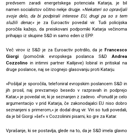
predvsem zaradi energetskega potenciala Katarja, je bil
namen socialistov očitno nekje drugje. »
Nekateri so opravljali
svoje delo, da bi podpirali interese EU, drugi pa so s tem
služili denar,«
je za Euroactiv povedal vir. Tudi policijska
poročila kažejo, da preiskovani podporniki Katarja večinoma
prihajajo iz skupine S&D in samo eden iz EPP.
Več virov iz S&D je za Euroactiv potrdilo, da je
Francesco
Giorgi
(pomočnik evropskega poslanca S&D
Andrea
Cozzolino
in intimni partner Kailijeve) lobiral in pritiskal na
druge poslance, naj se izognejo glasovanju proti Katarju.
»Pošiljal je sporočila, telefoniral evropskim poslancem S&D in
jih prosil, naj prevzamejo besedo v razpravah in podprejo
Katar,« je povedal vir, ki je seznanjen z zadevo. »Ponudil je celo
argumentacijo v prid Katarja, če zakonodajalci EU niso dobro
seznanjeni s primerom,« je dodal drug vir. Viri so tudi povedali,
da je bil Giorgi »šef« v Cozzolinini pisarni, ko gre za Katar.
Vprašanje, ki se postavlja, glede na to, da je S&D imela glavno