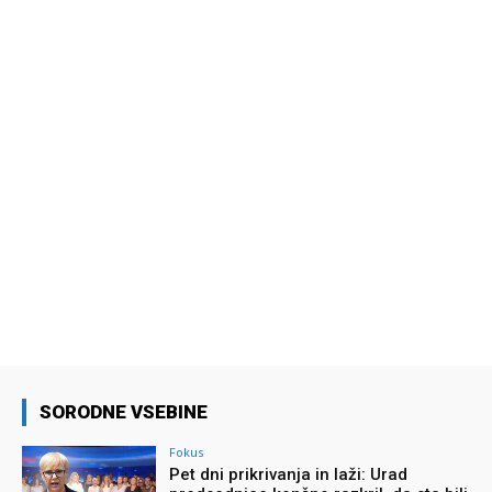
SORODNE VSEBINE
Fokus
Pet dni prikrivanja in laži: Urad