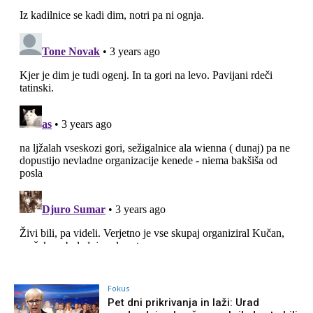
Fokus
Pet dni prikrivanja in laži: Urad