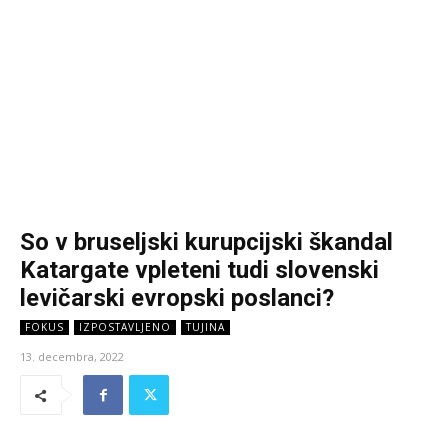
So v bruseljski kurupcijski škandal
Katargate vpleteni tudi slovenski
levičarski evropski poslanci?
FOKUS
IZPOSTAVLJENO
TUJINA
13. decembra, 2022