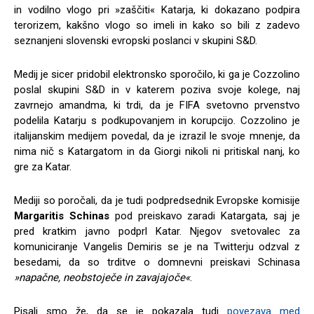
in vodilno vlogo pri »zaščiti« Katarja, ki dokazano podpira
terorizem, kakšno vlogo so imeli in kako so bili z zadevo
seznanjeni slovenski evropski poslanci v skupini S&D.
Medij je sicer pridobil elektronsko sporočilo, ki ga je Cozzolino
poslal skupini S&D in v katerem poziva svoje kolege, naj
zavrnejo amandma, ki trdi, da je FIFA svetovno prvenstvo
podelila Katarju s podkupovanjem in korupcijo. Cozzolino je
italijanskim medijem povedal, da je izrazil le svoje mnenje, da
nima nič s Katargatom in da Giorgi nikoli ni pritiskal nanj, ko
gre za Katar.
Mediji so poročali, da je tudi podpredsednik Evropske komisije
Margaritis Schinas
pod preiskavo zaradi Katargata, saj je
pred kratkim javno podprl Katar. Njegov svetovalec za
komuniciranje Vangelis Demiris se je na Twitterju odzval z
besedami, da so trditve o domnevni preiskavi Schinasa
»napačne, neobstoječe in zavajajoče«
.
Pisali smo že, da se je pokazala tudi
povezava med