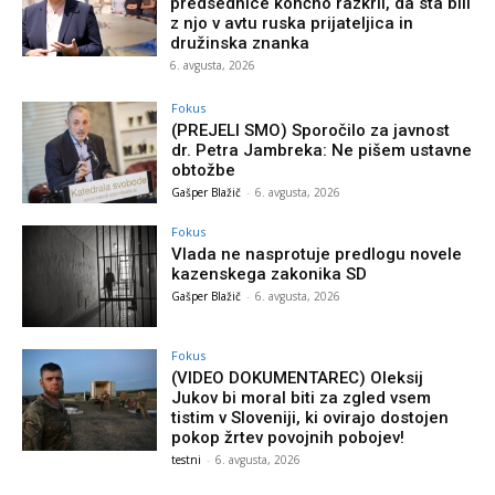
predsednice končno razkril, da sta bili
z njo v avtu ruska prijateljica in
družinska znanka
6. avgusta, 2026
Fokus
(PREJELI SMO) Sporočilo za javnost
dr. Petra Jambreka: Ne pišem ustavne
obtožbe
Gašper Blažič
-
6. avgusta, 2026
Fokus
Vlada ne nasprotuje predlogu novele
kazenskega zakonika SD
Gašper Blažič
-
6. avgusta, 2026
Fokus
(VIDEO DOKUMENTAREC) Oleksij
Jukov bi moral biti za zgled vsem
tistim v Sloveniji, ki ovirajo dostojen
pokop žrtev povojnih pobojev!
testni
-
6. avgusta, 2026