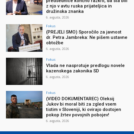
predsednice končno razkril, da sta bili
z njo v avtu ruska prijateljica in
družinska znanka
6. avgusta, 2026
Fokus
(PREJELI SMO) Sporočilo za javnost
dr. Petra Jambreka: Ne pišem ustavne
obtožbe
6. avgusta, 2026
Fokus
Vlada ne nasprotuje predlogu novele
kazenskega zakonika SD
6. avgusta, 2026
Fokus
(VIDEO DOKUMENTAREC) Oleksij
Jukov bi moral biti za zgled vsem
tistim v Sloveniji, ki ovirajo dostojen
pokop žrtev povojnih pobojev!
6. avgusta, 2026