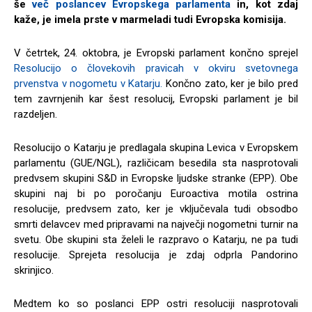
še
več poslancev Evropskega parlamenta
in, kot zdaj
kaže, je imela prste v marmeladi tudi Evropska komisija.
V četrtek, 24. oktobra, je Evropski parlament končno sprejel
Resolucijo o človekovih pravicah v okviru svetovnega
prvenstva v nogometu v Katarju.
Končno zato, ker je bilo pred
tem zavrnjenih kar šest resolucij, Evropski parlament je bil
razdeljen.
Resolucijo o Katarju je predlagala skupina Levica v Evropskem
parlamentu (GUE/NGL), različicam besedila sta nasprotovali
predvsem skupini S&D in Evropske ljudske stranke (EPP). Obe
skupini naj bi po poročanju Euroactiva motila ostrina
resolucije, predvsem zato, ker je vključevala tudi obsodbo
smrti delavcev med pripravami na največji nogometni turnir na
svetu. Obe skupini sta želeli le razpravo o Katarju, ne pa tudi
resolucije. Sprejeta resolucija je zdaj odprla Pandorino
skrinjico.
Medtem ko so poslanci EPP ostri resoluciji nasprotovali