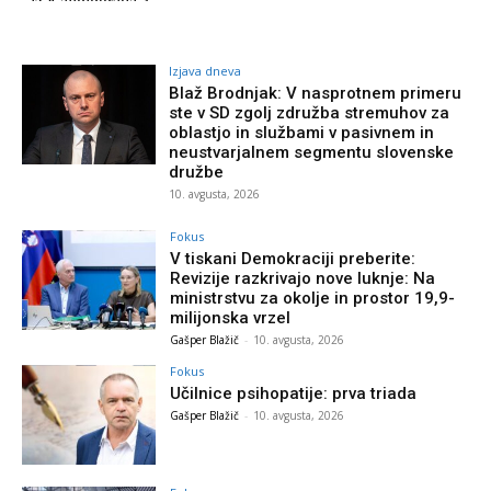
Izjava dneva
Blaž Brodnjak: V nasprotnem primeru
ste v SD zgolj združba stremuhov za
oblastjo in službami v pasivnem in
neustvarjalnem segmentu slovenske
družbe
10. avgusta, 2026
Fokus
V tiskani Demokraciji preberite:
Revizije razkrivajo nove luknje: Na
ministrstvu za okolje in prostor 19,9-
milijonska vrzel
Gašper Blažič
-
10. avgusta, 2026
Fokus
Učilnice psihopatije: prva triada
Gašper Blažič
-
10. avgusta, 2026