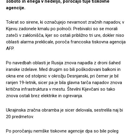
soboto in enega v nedeljo, poročajo tuje tiskovne
agencije.
Tokrat so sirene, ki označujejo nevarnost zračnih napadov, v
Kijevu zadonele kmalu po polnoči. Prebivalci so se morali
zateči v zaklonišča, kjer so ostali približno tri ure, dokler niso
oblasti alarma preklicale, poroča francoska tiskovna agencija
AFP.
Po navedbah oblasti je Rusija znova napadla z droni šahed
iranske izdelave. Med drugim so bili poškodovani balkoni in
okna ene od stolpnic v okrožju Desnjanski, pri čemer je bil
ranjen 19-letnik, sicer pa je bila glavna tarča napadov znova
kritična infrastruktura v mestu. Številni Kijevčani so tako
znova ostali brez elektrike in ogrevanja.
Ukrajinska zračna obramba je sicer delovala, sestrelila naj bi
20 predmetov.
Po poročanju nemške tiskovne agencije dpa so bile poleg