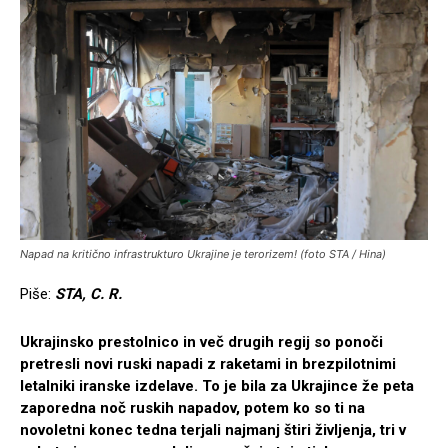
Napad na kritično infrastrukturo Ukrajine je terorizem! (foto STA / Hina)
Piše:
STA, C. R.
Ukrajinsko prestolnico in več drugih regij so ponoči
pretresli novi ruski napadi z raketami in brezpilotnimi
letalniki iranske izdelave. To je bila za Ukrajince že peta
zaporedna noč ruskih napadov, potem ko so ti na
novoletni konec tedna terjali najmanj štiri življenja, tri v