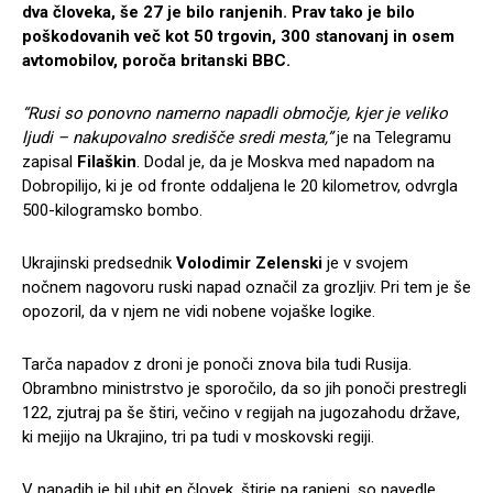
dva človeka, še 27 je bilo ranjenih. Prav tako je bilo
poškodovanih več kot 50 trgovin, 300 stanovanj in osem
avtomobilov, poroča britanski BBC.
“Rusi so ponovno namerno napadli območje, kjer je veliko
ljudi – nakupovalno središče sredi mesta,”
je na Telegramu
zapisal
Filaškin
. Dodal je, da je Moskva med napadom na
Dobropilijo, ki je od fronte oddaljena le 20 kilometrov, odvrgla
500-kilogramsko bombo.
Ukrajinski predsednik
Volodimir Zelenski
je v svojem
nočnem nagovoru ruski napad označil za grozljiv. Pri tem je še
opozoril, da v njem ne vidi nobene vojaške logike.
Tarča napadov z droni je ponoči znova bila tudi Rusija.
Obrambno ministrstvo je sporočilo, da so jih ponoči prestregli
122, zjutraj pa še štiri, večino v regijah na jugozahodu države,
ki mejijo na Ukrajino, tri pa tudi v moskovski regiji.
V napadih je bil ubit en človek, štirje pa ranjeni, so navedle