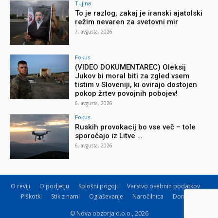
Tujina
To je razlog, zakaj je iranski ajatolski
režim nevaren za svetovni mir
7. avgusta, 2026
Fokus
(VIDEO DOKUMENTAREC) Oleksij
Jukov bi moral biti za zgled vsem
tistim v Sloveniji, ki ovirajo dostojen
pokop žrtev povojnih pobojev!
6. avgusta, 2026
Fokus
Ruskih provokacij bo vse več – tole
sporočajo iz Litve …
6. avgusta, 2026
O reviji
O podjetju
Splošni pogoji
Varstvo osebnih podatkov
Piškotki
Stik z nami
Oglaševanje
Naročilnica
Donacije
© Nova obzorja d.o.o., 2026