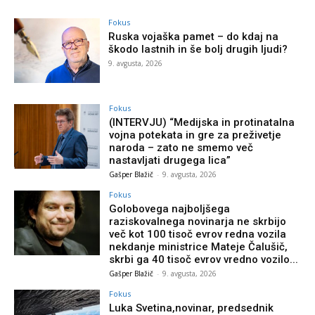
Fokus
Ruska vojaška pamet – do kdaj na
škodo lastnih in še bolj drugih ljudi?
9. avgusta, 2026
Fokus
(INTERVJU) “Medijska in protinatalna
vojna potekata in gre za preživetje
naroda – zato ne smemo več
nastavljati drugega lica”
Gašper Blažič
-
9. avgusta, 2026
Fokus
Golobovega najboljšega
raziskovalnega novinarja ne skrbijo
več kot 100 tisoč evrov redna vozila
nekdanje ministrice Mateje Čalušič,
skrbi ga 40 tisoč evrov vredno vozilo...
Gašper Blažič
-
9. avgusta, 2026
Fokus
Luka Svetina,novinar, predsednik