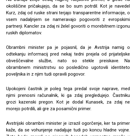
okoliščine pričakujejo, da se bo sum potrdil. Kot je navedel
Kurz, zdaj od ruske strani terjajo transparentne informacije, o
vsem nadaljnjem se nameravajo pogovoriti z evropskimi
partnerji. Kancler za zdaj ni želel govoriti o morebitnem izgonu
ruskih diplomatov.
Obrambni minister pa je pojasnil, da je Avstrija namig o
odtekanju informacij pred nekaj tedni prejela od prijateljske
obveščevalne službe, nato so stekle preiskave. Na
obrambnem ministrstvu so posledično ugotovili identiteto
poveljnika in z njim tudi opravili pogovor.
Upokojeni častnik je poleg tega predal svoje naprave, med
njimi prenosni računalnik, ki ga zdaj pregledujejo. Častniku
grozi kazenski pregon. Kot je dodal Kunasek, za zdaj ne
morejo potrdili, ali gre za posamični primer.
Avstrijski obrambni minister je izrazil ogorčenje, ker ta primer
kaže, da se vohunjenje nadaljuje tudi po koncu hladne vojne.