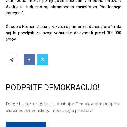
Zato bodo morali po njegovih besedah varnostno mrežo v
Avstriji in tudi znotraj obrambnega ministrstva “še tesneje
zategniti”.
Časopis Kronen Zeitung v zvezi s primerom danes poroča, da
naj bi poveljnik za svoje vohunske dejavnosti prejel 300.000
evrov.
PODPRITE DEMOKRACIJO!
Drage bralke, dragi bralci, donirajte Demokraciji in podprite
pluralnost slovenskega medijskega prostora!