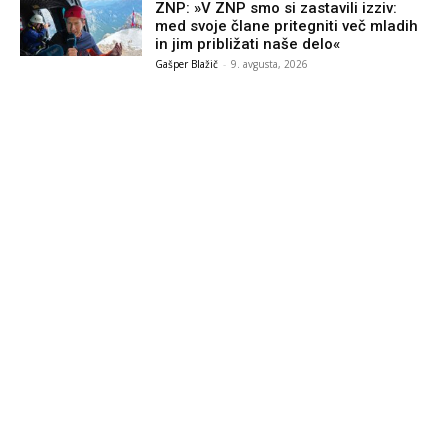
ZNP: »V ZNP smo si zastavili izziv:
med svoje člane pritegniti več mladih
in jim približati naše delo«
Gašper Blažič
-
9. avgusta, 2026