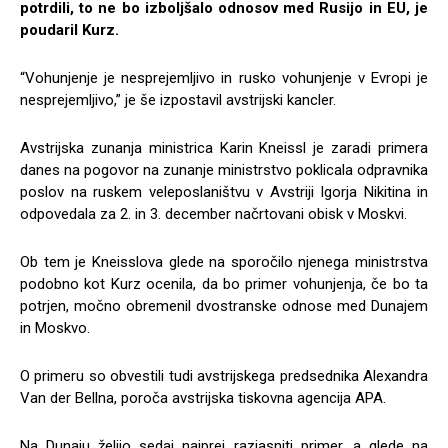
potrdili, to ne bo izboljšalo odnosov med Rusijo in EU, je
poudaril Kurz.
“Vohunjenje je nesprejemljivo in rusko vohunjenje v Evropi je
nesprejemljivo,” je še izpostavil avstrijski kancler.
Avstrijska zunanja ministrica Karin Kneissl je zaradi primera
danes na pogovor na zunanje ministrstvo poklicala odpravnika
poslov na ruskem veleposlaništvu v Avstriji Igorja Nikitina in
odpovedala za 2. in 3. december načrtovani obisk v Moskvi.
Ob tem je Kneisslova glede na sporočilo njenega ministrstva
podobno kot Kurz ocenila, da bo primer vohunjenja, če bo ta
potrjen, močno obremenil dvostranske odnose med Dunajem
in Moskvo.
O primeru so obvestili tudi avstrijskega predsednika Alexandra
Van der Bellna, poroča avstrijska tiskovna agencija APA.
Na Dunaju želijo sedaj najprej razjasniti primer, a glede na