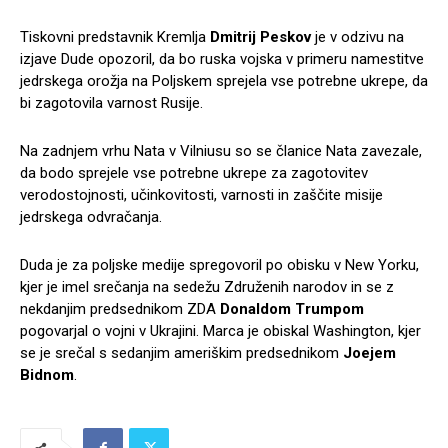
Tiskovni predstavnik Kremlja
Dmitrij Peskov
je v odzivu na
izjave Dude opozoril, da bo ruska vojska v primeru namestitve
jedrskega orožja na Poljskem sprejela vse potrebne ukrepe, da
bi zagotovila varnost Rusije.
Na zadnjem vrhu Nata v Vilniusu so se članice Nata zavezale,
da bodo sprejele vse potrebne ukrepe za zagotovitev
verodostojnosti, učinkovitosti, varnosti in zaščite misije
jedrskega odvračanja.
Duda je za poljske medije spregovoril po obisku v New Yorku,
kjer je imel srečanja na sedežu Združenih narodov in se z
nekdanjim predsednikom ZDA
Donaldom Trumpom
pogovarjal o vojni v Ukrajini. Marca je obiskal Washington, kjer
se je srečal s sedanjim ameriškim predsednikom
Joejem
Bidnom
.