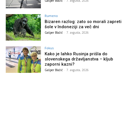
Gašper Blažič
-
7. avgusta, 2026
Rumeno
Bizaren razlog: zato so morali zapreti
šole v Indoneziji za več dni
Gašper Blažič
-
7. avgusta, 2026
Fokus
Kako je lahko Rusinja prišla do
slovenskega državljanstva – kljub
zaporni kazni?
Gašper Blažič
-
7. avgusta, 2026