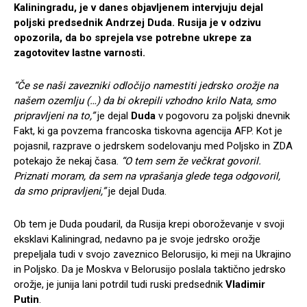
Kaliningradu, je v danes objavljenem intervjuju dejal
poljski predsednik Andrzej Duda. Rusija je v odzivu
opozorila, da bo sprejela vse potrebne ukrepe za
zagotovitev lastne varnosti.
“Če se naši zavezniki odločijo namestiti jedrsko orožje na
našem ozemlju (…) da bi okrepili vzhodno krilo Nata, smo
pripravljeni na to,”
je dejal
Duda
v pogovoru za poljski dnevnik
Fakt, ki ga povzema francoska tiskovna agencija AFP. Kot je
pojasnil, razprave o jedrskem sodelovanju med Poljsko in ZDA
potekajo že nekaj časa.
“O tem sem že večkrat govoril.
Priznati moram, da sem na vprašanja glede tega odgovoril,
da smo pripravljeni,”
je dejal Duda.
Ob tem je Duda poudaril, da Rusija krepi oboroževanje v svoji
eksklavi Kaliningrad, nedavno pa je svoje jedrsko orožje
prepeljala tudi v svojo zaveznico Belorusijo, ki meji na Ukrajino
in Poljsko. Da je Moskva v Belorusijo poslala taktično jedrsko
orožje, je junija lani potrdil tudi ruski predsednik
Vladimir
Putin
.