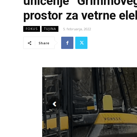
uničenje “Grimmovega
prostor za vetrne ele
5. februarja, 2022
FOKUS
TUJINA
Share