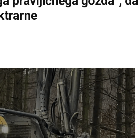
 pravljičnega gozda”, da b
ktrarne