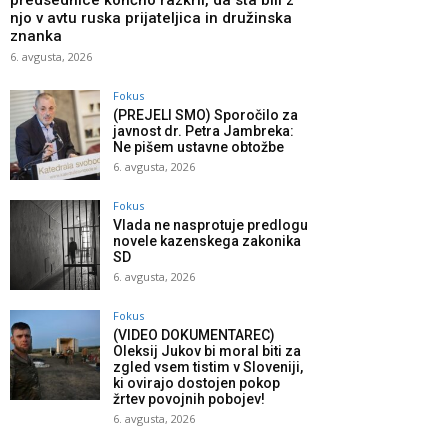
predsednice končno razkril, da sta bili z
njo v avtu ruska prijateljica in družinska
znanka
6. avgusta, 2026
Fokus
(PREJELI SMO) Sporočilo za
javnost dr. Petra Jambreka:
Ne pišem ustavne obtožbe
6. avgusta, 2026
Fokus
Vlada ne nasprotuje predlogu
novele kazenskega zakonika
SD
6. avgusta, 2026
Fokus
(VIDEO DOKUMENTAREC)
Oleksij Jukov bi moral biti za
zgled vsem tistim v Sloveniji,
ki ovirajo dostojen pokop
žrtev povojnih pobojev!
6. avgusta, 2026