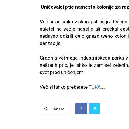
Uničevalci ptic namesto kolonije za r
Več ur se lahko v skoraj strašljivi tišin
naletel na večje naselje ali prečkal c
nedavno odkrili celo gnezditveno kolonij
senzacija.
Gradnja vetrnega industrijskega parka v
neštetih ptic, je lahko le zamisel zeleni
svet pred uničenjem.
Več si lahko preberete
TUKAJ
.
Share