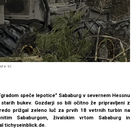
d e. V.)
“gradom speče lepotice” Sababurg v severnem Hessnu
tarih bukev. Gozdarji so bili očitno že pripravljeni z
redo prižgal zeleno luč za prvih 18 vetrnih turbin na
nitim Sababurgom, živalskim vrtom Sababurg in
 tichyseinblick.de.