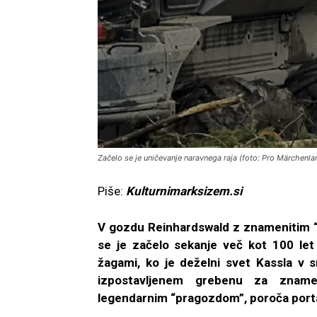
Začelo se je uničevanje naravnega raja (foto: Pro Märchenlan
Piše:
Kulturnimarksizem.si
V gozdu Reinhardswald z znamenitim 
se je začelo sekanje več kot 100 let s
žagami, ko je deželni svet Kassla v s
izpostavljenem grebenu za zname
legendarnim “pragozdom”, poroča portal