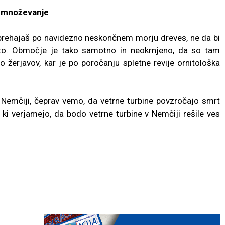
azmnoževanje
i sprehajaš po navidezno neskončnem morju dreves, ne da bi
esto. Območje je tako samotno in neokrnjeno, da so tam
o žerjavov, kar je po poročanju spletne revije ornitološka
 Nemčiji, čeprav vemo, da vetrne turbine povzročajo smrt
h, ki verjamejo, da bodo vetrne turbine v Nemčiji rešile ves