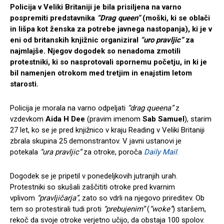
Policija v Veliki Britaniji je bila prisiljena na varno
pospremiti predstavnika
“Drag queen”
(moški, ki se oblači
in lišpa kot ženska za potrebe javnega nastopanja), ki je v
eni od britanskih knjižnic organiziral
“uro pravljic”
za
najmlajše. Njegov dogodek so nenadoma zmotili
protestniki, ki so nasprotovali spornemu početju, in ki je
bil namenjen otrokom med tretjim in enajstim letom
starosti.
Policija je morala na varno odpeljati
“drag queena”
z
vzdevkom
Aida H Dee
(pravim imenom
Sab Samuel
), starim
27 let, ko se je pred knjižnico v kraju Reading v Veliki Britaniji
zbrala skupina 25 demonstrantov. V javni ustanovi je
potekala
“ura pravljic”
za otroke, poroča
Daily Mail
.
Dogodek se je pripetil v ponedeljkovih jutranjih urah.
Protestniki so skušali zaščititi otroke pred kvarnim
vplivom
“pravljičarja”
, zato so vdrli na njegovo prireditev. Ob
tem so protestirali tudi proti
“prebujenim”
(
“woke”
) staršem,
rekoč da svoje otroke verjetno učijo, da obstaja 100 spolov.