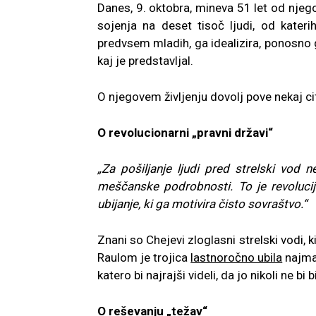
Danes, 9. oktobra, mineva 51 let od njeg
sojenja na deset tisoč ljudi, od katerih
predvsem mladih, ga idealizira, ponosno ga
kaj je predstavljal.
O njegovem življenju dovolj pove nekaj c
O revolucionarni „pravni državi“
„Za pošiljanje ljudi pred strelski vod
meščanske podrobnosti. To je revolucij
ubijanje, ki ga motivira čisto sovraštvo.“
Znani so Chejevi zloglasni strelski vodi, 
Raulom je trojica
lastnoročno ubila
najman
katero bi najrajši videli, da jo nikoli ne bi 
O reševanju „težav“