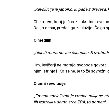
„Revolucija ni jabolko, ki pade z drevesa, k
Che o tem, kdaj je čas za okrutno revoluc
Delijo denar, preden ga zaslužijo. Če ga s
O medijih
„Ukiniti moramo vse časopise. S svobodni
Hm, levičarji ne marajo svobode govora.
njimi strinjaš. Ko se ne, je to že sovražni 
O ceni revolucije
„Zmaga socializma je vredna milijone ato
jih izstrelili v samo srce ZDA, to pomeni 