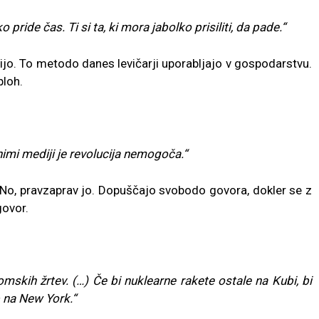
o pride čas. Ti si ta, ki mora jabolko prisiliti, da pade.“
ijo. To metodo danes levičarji uporabljajo v gospodarstvu.
ploh.
mi mediji je revolucija nemogoča.“
 No, pravzaprav jo. Dopuščajo svobodo govora, dokler se z
govor.
mskih žrtev. (…) Če bi nuklearne rakete ostale na Kubi, bi
– na New York.“