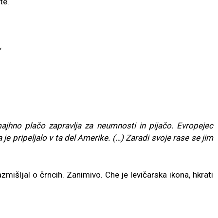
te.
ajhno plačo zapravlja za neumnosti in pijačo. Evropejec
ga je pripeljalo v ta del Amerike. (…) Zaradi svoje rase se jim
zmišljal o črncih. Zanimivo. Che je levičarska ikona, hkrati