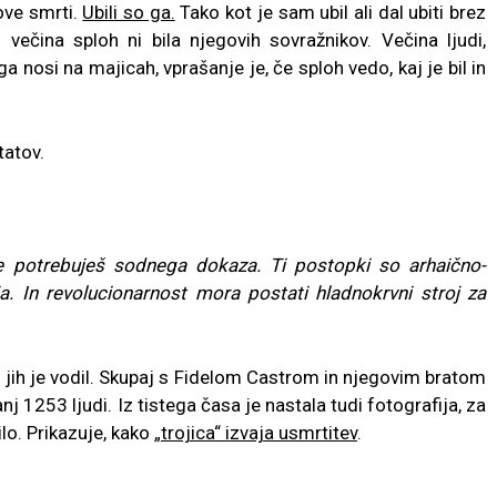
ove smrti.
Ubili so ga.
Tako kot je sam ubil ali dal ubiti brez
 večina sploh ni bila njegovih sovražnikov. Večina ljudi,
 nosi na majicah, vprašanje je, če sploh vedo, kaj je bil in
itatov.
 ne potrebuješ sodnega dokaza. Ti postopki so arhaično-
a. In revolucionarnost mora postati hladnokrvni stroj za
ki jih je vodil. Skupaj s Fidelom Castrom in njegovim bratom
j 1253 ljudi. Iz tistega časa je nastala tudi fotografija, za
bilo. Prikazuje, kako
„trojica“ izvaja usmrtitev
.