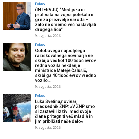
Fokus
(INTERVJU) “Medijska in
protinatalna vojna potekata in
gre za preživetje naroda –
zato ne smemo več nastavljati
drugega lica”
9. avgusta, 2026
Fokus
Golobovega najboljšega
raziskovalnega novinarja ne
skrbijo več kot 100 tisoč evrov
redna vozila nekdanje
ministrice Mateje Čalušič,
skrbi ga 40 tisoč evrov vredno
vozilo...
9. avgusta, 2026
Fokus
Luka Svetina,novinar,
predsednik ZNP: »V ZNP smo
si zastavili izziv: med svoje
člane pritegniti več mladih in
jim približati naše delo«
9. avgusta, 2026