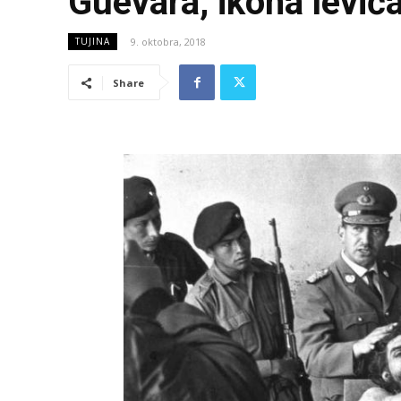
Guevara, ikona levič
9. oktobra, 2018
TUJINA
Share