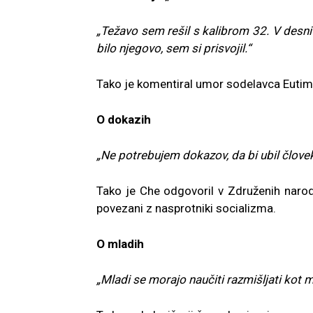
„Težavo sem rešil s kalibrom 32. V desni 
bilo njegovo, sem si prisvojil.“
Tako je komentiral umor sodelavca Eutimij
O dokazih
„Ne potrebujem dokazov, da bi ubil člove
Tako je Che odgovoril v Združenih narodih,
povezani z nasprotniki socializma.
O mladih
„Mladi se morajo naučiti razmišljati kot m