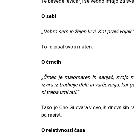
Te besede levičarji še vedno imajo za sve
O sebi
„Dobro sem in žejen krvi. Kot pravi vojak.“
To je pisal svoji materi.
O črncih
„Črnec je malomaren in sanjač, svojo m
izvira iz tradicije dela in varčevanja, kar 
ni treba umivati.“
Tako je Che Guevara v svojih dnevnikih ra
pa rasist.
O relativnosti časa