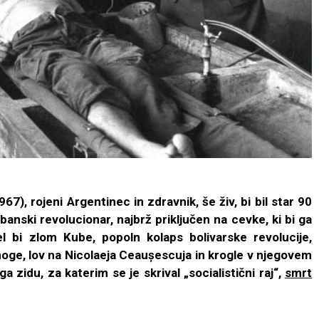
7), rojeni Argentinec in zdravnik, še živ, bi bil star 90
ubanski revolucionar, najbrž priključen na cevke, ki bi ga
el bi zlom Kube, popoln kolaps bolivarske revolucije,
noge, lov na Nicolaeja Ceaușescuja in krogle v njegovem
 zidu, za katerim se je skrival „socialistični raj“,
smrt