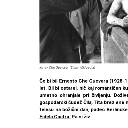
Mrtev Che Guevara. (Slika: Wikipedia)
Če bi bil
Ernesto Che Guevara
(1928-196
let. Bil bi ostarel, nič kaj romantičen k
umetno ohranjale pri življenju. Doživ
gospodarski čudež Čila, Tita brez ene 
telesu na božični dan, padec Berlinskega
Fidela Castra.
Pa ni živ.