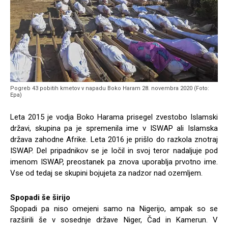
Pogreb 43 pobitih kmetov v napadu Boko Haram 28. novembra 2020 (Foto:
Epa)
Leta 2015 je vodja Boko Harama prisegel zvestobo Islamski
državi, skupina pa je spremenila ime v ISWAP ali Islamska
država zahodne Afrike. Leta 2016 je prišlo do razkola znotraj
ISWAP. Del pripadnikov se je ločil in svoj teror nadaljuje pod
imenom ISWAP, preostanek pa znova uporablja prvotno ime.
Vse od tedaj se skupini bojujeta za nadzor nad ozemljem.
Spopadi še širijo
Spopadi pa niso omejeni samo na Nigerijo, ampak so se
razširili še v sosednje države Niger, Čad in Kamerun. V