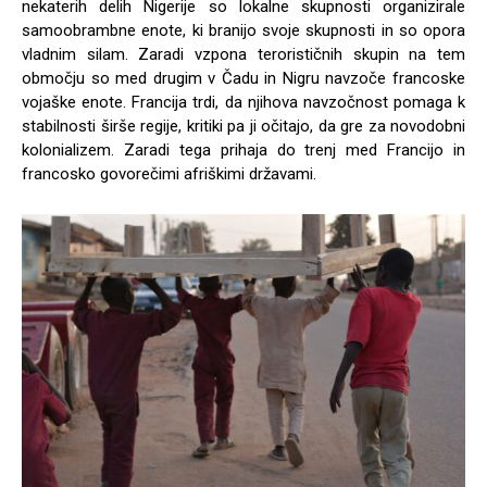
nekaterih delih Nigerije so lokalne skupnosti organizirale
samoobrambne enote, ki branijo svoje skupnosti in so opora
vladnim silam. Zaradi vzpona terorističnih skupin na tem
območju so med drugim v Čadu in Nigru navzoče francoske
vojaške enote. Francija trdi, da njihova navzočnost pomaga k
stabilnosti širše regije, kritiki pa ji očitajo, da gre za novodobni
kolonializem. Zaradi tega prihaja do trenj med Francijo in
francosko govorečimi afriškimi državami.