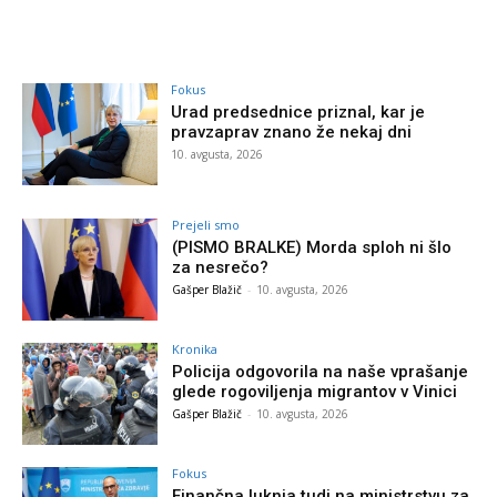
Fokus
Urad predsednice priznal, kar je
pravzaprav znano že nekaj dni
10. avgusta, 2026
Prejeli smo
(PISMO BRALKE) Morda sploh ni šlo
za nesrečo?
Gašper Blažič
-
10. avgusta, 2026
Kronika
Policija odgovorila na naše vprašanje
glede rogoviljenja migrantov v Vinici
Gašper Blažič
-
10. avgusta, 2026
Fokus
Finančna luknja tudi na ministrstvu za