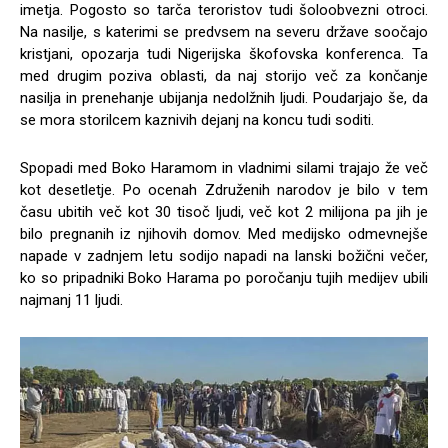
imetja. Pogosto so tarča teroristov tudi šoloobvezni otroci.
Na nasilje, s katerimi se predvsem na severu države soočajo
kristjani, opozarja tudi Nigerijska škofovska konferenca. Ta
med drugim poziva oblasti, da naj storijo več za končanje
nasilja in prenehanje ubijanja nedolžnih ljudi. Poudarjajo še, da
se mora storilcem kaznivih dejanj na koncu tudi soditi.
Spopadi med Boko Haramom in vladnimi silami trajajo že več
kot desetletje. Po ocenah Združenih narodov je bilo v tem
času ubitih več kot 30 tisoč ljudi, več kot 2 milijona pa jih je
bilo pregnanih iz njihovih domov. Med medijsko odmevnejše
napade v zadnjem letu sodijo napadi na lanski božični večer,
ko so pripadniki Boko Harama po poročanju tujih medijev ubili
najmanj 11 ljudi.