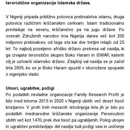
teroristične organizacije Islamska država.
V Nigeriji pripada približno polovica prebivalstva islamu, druga
polovica različnim krščanskim cerkvam. Islam tradicionalno
prevladuje na severu, krščanstvo pa na jugu države. Po
ocenah Združenih narodov ima Nigerija danes več kot 200
milijonov prebivalcev, od tega sta kar dve tretjini mlajši od 25
let. To najbolj poseljeno afriško državo pretresa val nasilja, ki
ga izvajata teroristični skupini Boko Haram in ISWAP, katerih
cilj je ustvariti islamsko državo. Zdajšnji val nasilja se je začel
leta 2009, ko se je Boko Haram spustil v oborožene spopade
z nigerijsko vlado.
Umori, ugrabitve, požigi
Po podatkih nevladne organizacije Family Research Profit je
bilo med letoma 2015 in 2020 v Nigeriji ubitih več deset tisoč
kristjanov. V prvih treh mesecih letošnjega leta jih je bilo po
podatkih mednarodne krščanske organizacije Persecution
ubitih več kot 1470, prek dva tisoč pa ugrabljenih. Poleg ubojev
in ugrabitev predstavljajo del nasilja tudi požigi vasi in uničenje