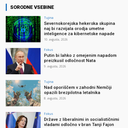
SORODNE VSEBINE
Tujina
Severnokorejska hekerska skupina
naj bi razvijala orodja umetne
inteligence za kibernetske napade
10. avgusta, 2026
Fokus
Putin bi lahko z omejenim napadom
preizkusil odločnost Nata
9. avgusta, 2026
Tujina
Nad oporiščem v zahodni Nemčiji
opazili brezpilotna letalnika
8. avgusta, 2026
Fokus
Države z liberalnimi in socialističnimi
vladami odločno v bran Tanji Fajon