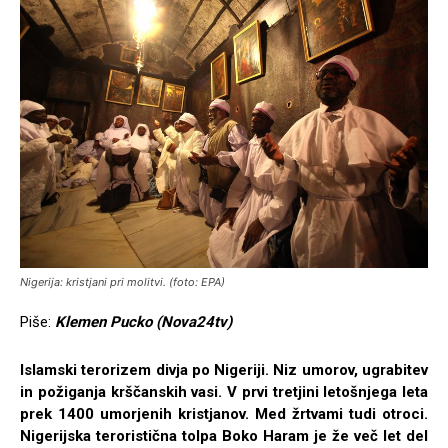
Nigerija: kristjani pri molitvi. (foto: EPA)
Piše:
Klemen Pucko (Nova24tv)
Islamski terorizem divja po Nigeriji. Niz umorov, ugrabitev
in požiganja krščanskih vasi. V prvi tretjini letošnjega leta
prek 1400 umorjenih kristjanov. Med žrtvami tudi otroci.
Nigerijska teroristična tolpa Boko Haram je že več let del