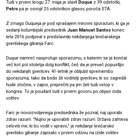
Tudi v prvem krogu 27. maja je slavil
Duque
z 39 odstotki,
Petro
pa je osvojil 25 odstotkov glasov, poroča STA.
Z zmago Duqueja je pod vprašajem mirovni sporazum, ki ga je
sedanji kolumbijski predsednik
Juan Manuel Santos
konec
leta 2016 podpisal s predstavniki nekdanjega levičarskega
gverilskega gibanja Farc.
Duque namreč nasprotuje sporazumu, s katerim se je končal
več kot pol stoletja dolg konflikt, češ da je preveč popustljiv
do nekdanjih gverilcev. 41-letnik je obljubil spremembo
sporazuma, tako da bodo šli voditelji gverilcev, ki so zagrešili
hude zločine, v zapor, preprečiti pa jim želi tudi vstop v
kongres. To je poudaril tudi v prvem govoru po objavi izida
volitev.
Farc je novoizvoljenega predsednika že pozval, naj uporabi
zdrav razum. “Nujno je uporabiti zdrav razum. Država zahteva
celoviti mir, ki bo vodil v spravo,” je nekdanje levičarsko
gverilsko gibanje zapisalo v prvem odzivu na izide volitev.