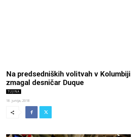
Na predsedniških volitvah v Kolumbiji
zmagal desničar Duque
TUJINA
18. junija, 2018