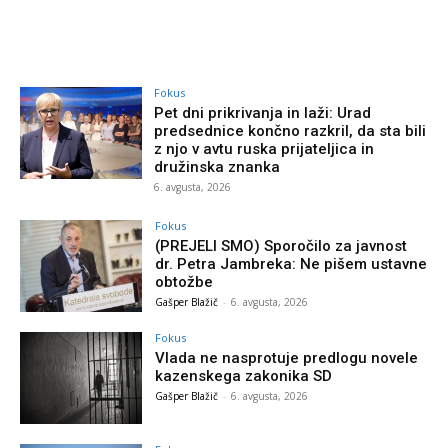
Fokus
Pet dni prikrivanja in laži: Urad
predsednice končno razkril, da sta bili
z njo v avtu ruska prijateljica in
družinska znanka
6. avgusta, 2026
Fokus
(PREJELI SMO) Sporočilo za javnost
dr. Petra Jambreka: Ne pišem ustavne
obtožbe
Gašper Blažič
-
6. avgusta, 2026
Fokus
Vlada ne nasprotuje predlogu novele
kazenskega zakonika SD
Gašper Blažič
-
6. avgusta, 2026