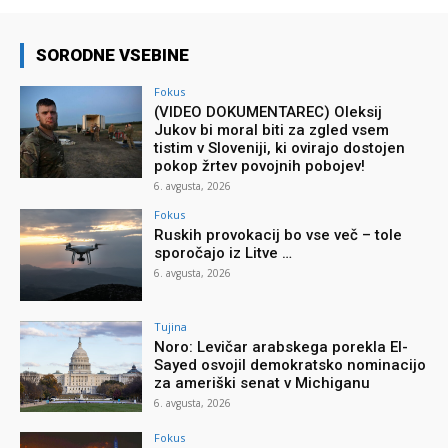
SORODNE VSEBINE
Fokus
(VIDEO DOKUMENTAREC) Oleksij
Jukov bi moral biti za zgled vsem
tistim v Sloveniji, ki ovirajo dostojen
pokop žrtev povojnih pobojev!
6. avgusta, 2026
Fokus
Ruskih provokacij bo vse več – tole
sporočajo iz Litve …
6. avgusta, 2026
Tujina
Noro: Levičar arabskega porekla El-
Sayed osvojil demokratsko nominacijo
za ameriški senat v Michiganu
6. avgusta, 2026
Fokus