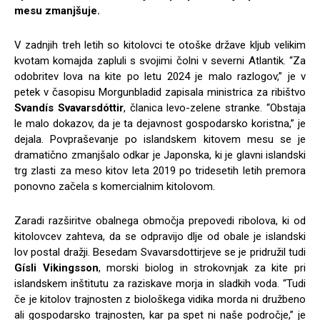
mesu zmanjšuje.
V zadnjih treh letih so kitolovci te otoške države kljub velikim
kvotam komajda zapluli s svojimi čolni v severni Atlantik. “Za
odobritev lova na kite po letu 2024 je malo razlogov,” je v
petek v časopisu Morgunbladid zapisala ministrica za ribištvo
Svandís Svavarsdóttir
, članica levo-zelene stranke. “Obstaja
le malo dokazov, da je ta dejavnost gospodarsko koristna,” je
dejala. Povpraševanje po islandskem kitovem mesu se je
dramatično zmanjšalo odkar je Japonska, ki je glavni islandski
trg zlasti za meso kitov leta 2019 po tridesetih letih premora
ponovno začela s komercialnim kitolovom.
Zaradi razširitve obalnega območja prepovedi ribolova, ki od
kitolovcev zahteva, da se odpravijo dlje od obale je islandski
lov postal dražji. Besedam Svavarsdottirjeve se je pridružil tudi
Gísli Vikingsson
, morski biolog in strokovnjak za kite pri
islandskem inštitutu za raziskave morja in sladkih voda. “Tudi
če je kitolov trajnosten z biološkega vidika morda ni družbeno
ali gospodarsko trajnosten, kar pa spet ni naše področje,” je