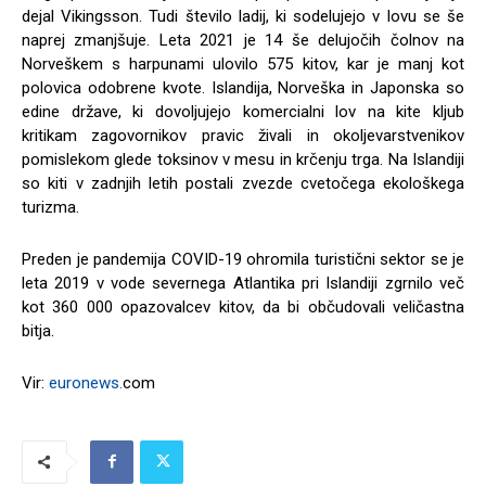
dejal Vikingsson. Tudi število ladij, ki sodelujejo v lovu se še
naprej zmanjšuje. Leta 2021 je 14 še delujočih čolnov na
Norveškem s harpunami ulovilo 575 kitov, kar je manj kot
polovica odobrene kvote. Islandija, Norveška in Japonska so
edine države, ki dovoljujejo komercialni lov na kite kljub
kritikam zagovornikov pravic živali in okoljevarstvenikov
pomislekom glede toksinov v mesu in krčenju trga. Na Islandiji
so kiti v zadnjih letih postali zvezde cvetočega ekološkega
turizma.
Preden je pandemija COVID-19 ohromila turistični sektor se je
leta 2019 v vode severnega Atlantika pri Islandiji zgrnilo več
kot 360 000 opazovalcev kitov, da bi občudovali veličastna
bitja.
Vir:
euronews.
com