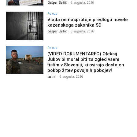
Gašper Blažič
-
6. avgusta, 2026
Fokus
Vlada ne nasprotuje predlogu novele
kazenskega zakonika SD
Gašper Blažič
-
6. avgusta, 2026
Fokus
(VIDEO DOKUMENTAREC) Oleksij
Jukov bi moral biti za zgled vsem
tistim v Sloveniji, ki ovirajo dostojen
pokop žrtev povojnih pobojev!
testni
-
6. avgusta, 2026