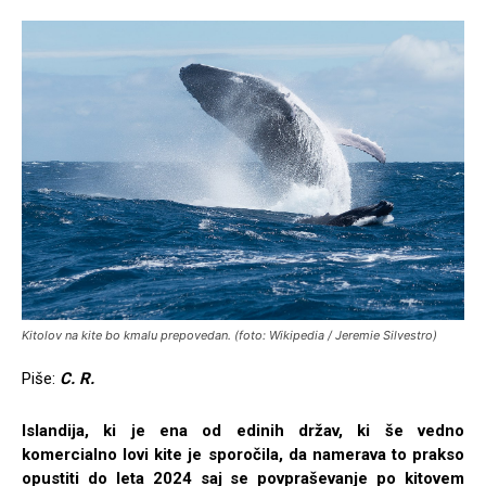
Kitolov na kite bo kmalu prepovedan. (foto: Wikipedia / Jeremie Silvestro)
Piše:
C. R.
Islandija, ki je ena od edinih držav, ki še vedno
komercialno lovi kite je sporočila, da namerava to prakso
opustiti do leta 2024 saj se povpraševanje po kitovem