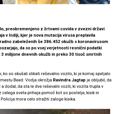
zilo, preobremenjeno z žrtvami covida v zvezni državi
 v Indiji, kjer je nova mutacija virusa preplavila
č uradno zabeleženih še 386.452 okužb s koronavirusom
ozarjajo, da so po vsej verjetnosti resnični podatki
li 3 milijone dnevnih okužb in preko 30 tisoč smrtnih
k, ko so skušali slikati reševalno vozilo, ki je komaj speljalo
v mestu Beed. Vodja okrožja
Ravindra Jagtap
je obljubil, da
dodal, da sta le dve reševalni vozili, ki vozita trupla v
z celega sveta prihaja pomoč kot so postelje, kisik in
Policija mora celo stražiti zaloge kisika.