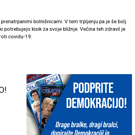
d prenatrpanimi bolnišnicami. V tem trpljenju pa je še bolj
 ki potrebujejo kisik za svoje bližnje. Večina teh zdravil je
oti covidu-19.
O!