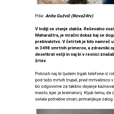
Piše:
Anita Gužvič (Nova24tv)
V Indiji se stanje slabša. Reševalno vo
Maharaštra, je mračni dokaz kaj se dogaja
prebivalstvo. V četrtek je bilo namre
in 3498 smrtnih primerov, a zdravniki op
desetkrat večji in naj bi v resnici znaša
žrtev.
Policisti naj bi ljudem trgali telefone iz ro
pod težo mrtvih trupel, pred mrtvašnico 
bo odgovorne za takšno dejanje kaznoval a 
mesto, kjer je krematorij. Kljub temu, da i
ostale potrebne stvari, primanjkuje zalog. 