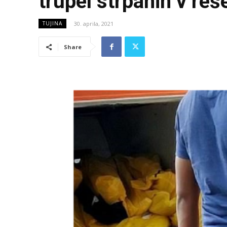
trupel strpanih v reš
30. aprila, 2021
TUJINA
Share