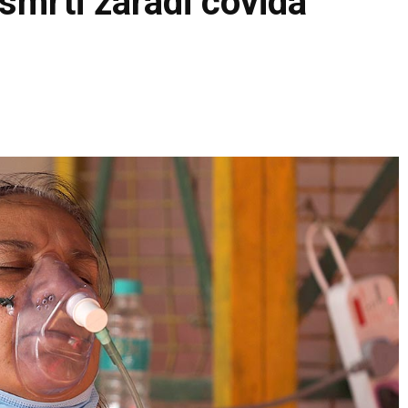
 smrti zaradi covida