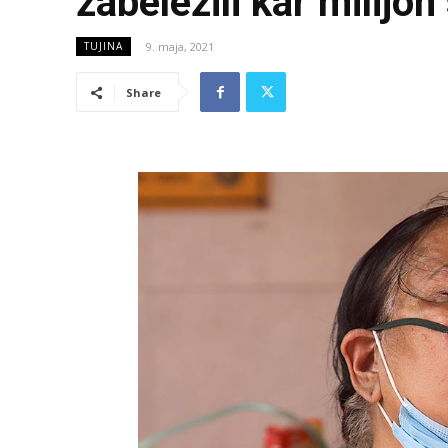
zabeležili kar milijon
9. maja, 2021
TUJINA
Share