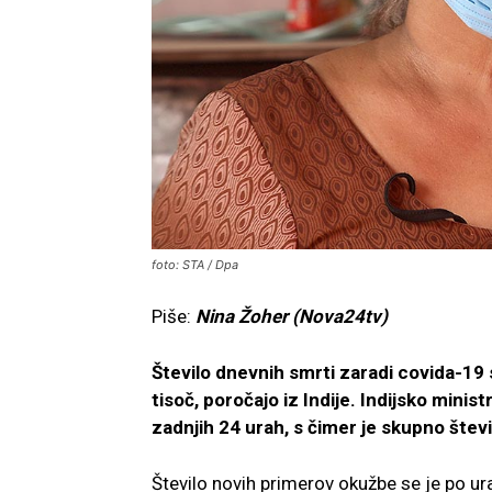
foto: STA / Dpa
Piše:
Nina Žoher (Nova24tv)
Število dnevnih smrti zaradi covida-19 
tisoč, poročajo iz Indije. Indijsko minis
zadnjih 24 urah, s čimer je skupno štev
Število novih primerov okužbe se je po u