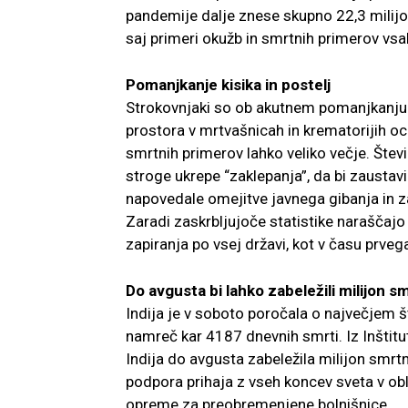
pandemije dalje znese skupno 22,3 milijon
saj primeri okužb in smrtnih primerov vsa
Pomanjkanje kisika in postelj
Strokovnjaki so ob akutnem pomanjkanju k
prostora v mrtvašnicah in krematorijih oce
smrtnih primerov lahko veliko večje. Šte
stroge ukrepe “zaklepanja”, da bi zausta
napovedale omejitve javnega gibanja in za
Zaradi zaskrbljujoče statistike naraščajo
zapiranja po vsej državi, kot v času prveg
Do avgusta bi lahko zabeležili milijon sm
Indija je v soboto poročala o največjem š
namreč kar 4187 dnevnih smrti. Iz Inštitu
Indija do avgusta zabeležila milijon smrt
podpora prihaja z vseh koncev sveta v obli
opreme za preobremenjene bolnišnice.