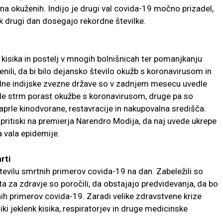
a okuženih. Indijo je drugi val covida-19 močno prizadel,
k drugi dan dosegajo rekordne številke.
isika in postelj v mnogih bolnišnicah ter pomanjkanju
nili, da bi bilo dejansko število okužb s koronavirusom in
vilne indijske zvezne države so v zadnjem mesecu uvedle
vile strm porast okužbe s koronavirusom, druge pa so
prle kinodvorane, restavracije in nakupovalna središča.
 pritiski na premierja Narendro Modija, da naj uvede ukrepe
a vala epidemije.
rti
tevilu smrtnih primerov covida-19 na dan. Zabeležili so
ta za zdravje so poročili, da obstajajo predvidevanja, da bo
nih primerov covida-19. Zaradi velike zdravstvene krize
ki jeklenk kisika, respiratorjev in druge medicinske