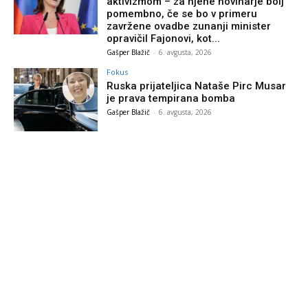
aktivizmom – za njene novinarje bolj
pomembno, če se bo v primeru
zavržene ovadbe zunanji minister
opravičil Fajonovi, kot...
Gašper Blažič
-
6. avgusta, 2026
Fokus
Ruska prijateljica Nataše Pirc Musar
je prava tempirana bomba
Gašper Blažič
-
6. avgusta, 2026