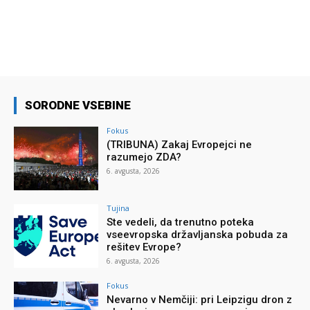
SORODNE VSEBINE
Fokus
(TRIBUNA) Zakaj Evropejci ne
razumejo ZDA?
6. avgusta, 2026
Tujina
Ste vedeli, da trenutno poteka
vseevropska državljanska pobuda za
rešitev Evrope?
6. avgusta, 2026
Fokus
Nevarno v Nemčiji: pri Leipzigu dron z