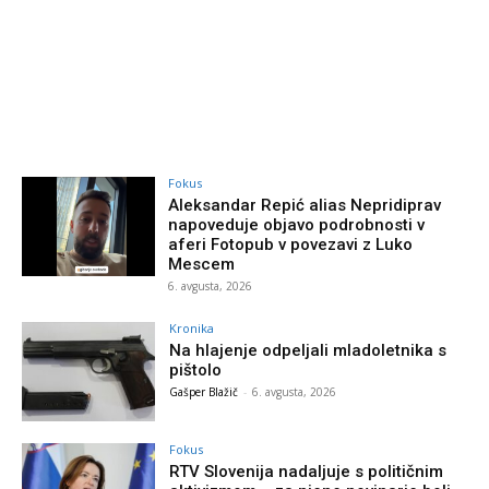
Fokus
Aleksandar Repić alias Nepridiprav
napoveduje objavo podrobnosti v
aferi Fotopub v povezavi z Luko
Mescem
6. avgusta, 2026
Kronika
Na hlajenje odpeljali mladoletnika s
pištolo
Gašper Blažič
-
6. avgusta, 2026
Fokus
RTV Slovenija nadaljuje s političnim