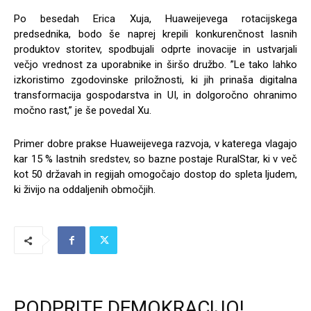
Po besedah Erica Xuja, Huaweijevega rotacijskega
predsednika, bodo še naprej krepili konkurenčnost lasnih
produktov storitev, spodbujali odprte inovacije in ustvarjali
večjo vrednost za uporabnike in širšo družbo. ”Le tako lahko
izkoristimo zgodovinske priložnosti, ki jih prinaša digitalna
transformacija gospodarstva in UI, in dolgoročno ohranimo
močno rast,” je še povedal Xu.
Primer dobre prakse Huaweijevega razvoja, v katerega vlagajo
kar 15 % lastnih sredstev, so bazne postaje RuralStar, ki v več
kot 50 državah in regijah omogočajo dostop do spleta ljudem,
ki živijo na oddaljenih območjih.
PODPRITE DEMOKRACIJO!