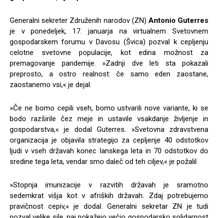
Generalni sekreter Združenih narodov (ZN)
Antonio Guterres
je v ponedeljek, 17. januarja na virtualnem Svetovnem
gospodarskem forumu v Davosu (Švica) pozval k cepljenju
celotne svetovne populacije, kot edina možnost za
premagovanje pandemije. »Zadnji dve leti sta pokazali
preprosto, a ostro realnost: če samo eden zaostane,
zaostanemo vsi,« je dejal.
»Če ne bomo cepili vseh, bomo ustvarili nove variante, ki se
bodo razširile čez meje in ustavile vsakdanje življenje in
gospodarstva,« je dodal Guterres. »Svetovna zdravstvena
organizacija je objavila strategijo za cepljenje 40 odstotkov
ljudi v vseh državah konec lanskega leta in 70 odstotkov do
sredine tega leta, vendar smo daleč od teh ciljev,« je požalil.
»Stopnja imunizacije v razvitih državah je sramotno
sedemkrat višja kot v afriških državah. Zdaj potrebujemo
pravičnost cepiv,« je dodal. Generalni sekretar ZN je tudi
pozval velike sile, naj pokažejo večjo gospodarsko solidarnost