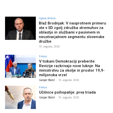
Izjava dneva
Blaž Brodnjak: V nasprotnem primeru
ste v SD zgolj združba stremuhov za
oblastjo in službami v pasivnem in
neustvarjalnem segmentu slovenske
družbe
10. avgusta, 2026
Fokus
V tiskani Demokraciji preberite:
Revizije razkrivajo nove luknje: Na
ministrstvu za okolje in prostor 19,9-
milijonska vrzel
Gašper Blažič
-
10. avgusta, 2026
Fokus
Učilnice psihopatije: prva triada
Gašper Blažič
-
10. avgusta, 2026