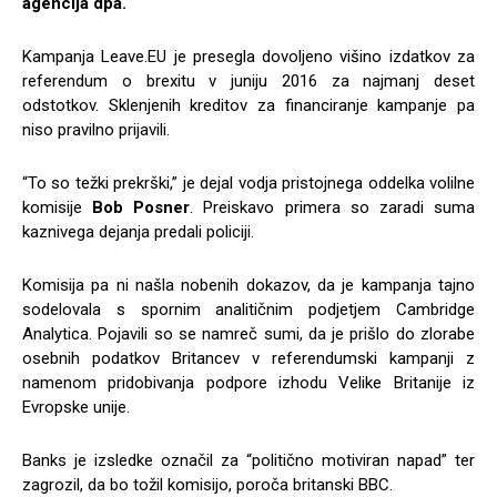
agencija dpa.
Kampanja Leave.EU je presegla dovoljeno višino izdatkov za
referendum o brexitu v juniju 2016 za najmanj deset
odstotkov. Sklenjenih kreditov za financiranje kampanje pa
niso pravilno prijavili.
“To so težki prekrški,” je dejal vodja pristojnega oddelka volilne
komisije
Bob Posner
. Preiskavo primera so zaradi suma
kaznivega dejanja predali policiji.
Komisija pa ni našla nobenih dokazov, da je kampanja tajno
sodelovala s spornim analitičnim podjetjem Cambridge
Analytica. Pojavili so se namreč sumi, da je prišlo do zlorabe
osebnih podatkov Britancev v referendumski kampanji z
namenom pridobivanja podpore izhodu Velike Britanije iz
Evropske unije.
Banks je izsledke označil za “politično motiviran napad” ter
zagrozil, da bo tožil komisijo, poroča britanski BBC.