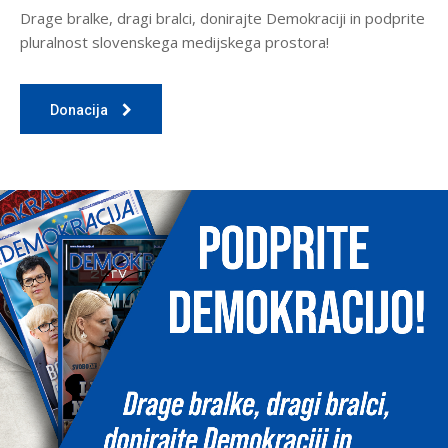
Drage bralke, dragi bralci, donirajte Demokraciji in podprite
pluralnost slovenskega medijskega prostora!
Donacija