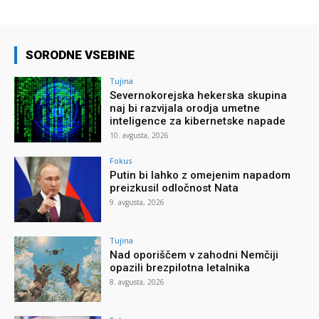
SORODNE VSEBINE
Tujina
Severnokorejska hekerska skupina
naj bi razvijala orodja umetne
inteligence za kibernetske napade
10. avgusta, 2026
Fokus
Putin bi lahko z omejenim napadom
preizkusil odločnost Nata
9. avgusta, 2026
Tujina
Nad oporiščem v zahodni Nemčiji
opazili brezpilotna letalnika
8. avgusta, 2026