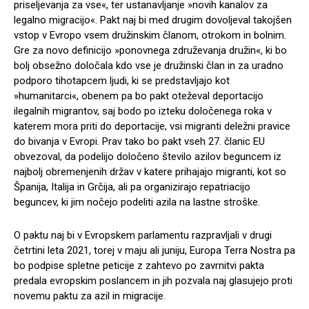
priseljevanja za vse«, ter ustanavljanje »novih kanalov za
legalno migracijo«. Pakt naj bi med drugim dovoljeval takojšen
vstop v Evropo vsem družinskim članom, otrokom in bolnim.
Gre za novo definicijo »ponovnega združevanja družin«, ki bo
bolj obsežno določala kdo vse je družinski član in za uradno
podporo tihotapcem ljudi, ki se predstavljajo kot
»humanitarci«, obenem pa bo pakt oteževal deportacijo
ilegalnih migrantov, saj bodo po izteku določenega roka v
katerem mora priti do deportacije, vsi migranti deležni pravice
do bivanja v Evropi. Prav tako bo pakt vseh 27. članic EU
obvezoval, da podelijo določeno število azilov beguncem iz
najbolj obremenjenih držav v katere prihajajo migranti, kot so
Španija, Italija in Grčija, ali pa organizirajo repatriacijo
beguncev, ki jim nočejo podeliti azila na lastne stroške.
O paktu naj bi v Evropskem parlamentu razpravljali v drugi
četrtini leta 2021, torej v maju ali juniju, Europa Terra Nostra pa
bo podpise spletne peticije z zahtevo po zavrnitvi pakta
predala evropskim poslancem in jih pozvala naj glasujejo proti
novemu paktu za azil in migracije.