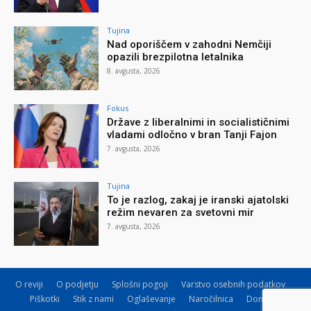
Tujina
Nad oporiščem v zahodni Nemčiji
opazili brezpilotna letalnika
8. avgusta, 2026
Fokus
Države z liberalnimi in socialističnimi
vladami odločno v bran Tanji Fajon
7. avgusta, 2026
Tujina
To je razlog, zakaj je iranski ajatolski
režim nevaren za svetovni mir
7. avgusta, 2026
O reviji
O podjetju
Splošni pogoji
Varstvo osebnih podatkov
Piškotki
Stik z nami
Oglaševanje
Naročilnica
Donacije