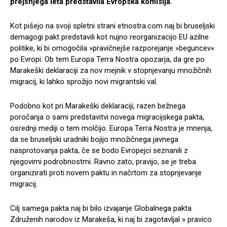
prejšnjega leta predstavila Evropska komisija.
Kot pišejo na svoji spletni strani etnostra.com naj bi bruseljski
demagogi pakt predstavili kot nujno reorganizacijo EU azilne
politike, ki bi omogočila »pravičnejše razporejanje »beguncev«
po Evropi. Ob tem Europa Terra Nostra opozarja, da gre po
Marakeški deklaraciji za nov mejnik v stopnjevanju množičnih
migracij, ki lahko sprožijo novi migrantski val.
Podobno kot pri Marakeški deklaraciji, razen bežnega
poročanja o sami predstavitvi novega migracijskega pakta,
osrednji mediji o tem molčijo. Europa Terra Nostra je mnenja,
da se bruseljski uradniki bojijo množičnega javnega
nasprotovanja pakta, če se bodo Evropejci seznanili z
njegovimi podrobnostmi. Ravno zato, pravijo, se je treba
organizirati proti novem paktu in načrtom za stopnjevanje
migracij.
Cilj samega pakta naj bi bilo izvajanje Globalnega pakta
Združenih narodov iz Marakeša, ki naj bi zagotavljal » pravico