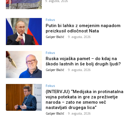
9. avgusta, 2026
Fokus
Putin bi lahko z omejenim napadom
preizkusil odločnost Nata
Gašper Blažič
-
9. avgusta, 2026
Fokus
Ruska vojaška pamet – do kdaj na
škodo lastnih in še bolj drugih ljudi?
Gašper Blažič
-
9. avgusta, 2026
Fokus
(INTERVJU) “Medijska in protinatalna
vojna potekata in gre za preživetje
naroda – zato ne smemo več
nastavljati drugega lica”
Gašper Blažič
-
9. avgusta, 2026