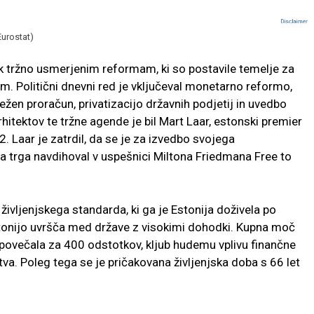
Eurostat)
k tržno usmerjenim reformam, ki so postavile temelje za
m. Politični dnevni red je vključeval monetarno reformo,
ežen proračun, privatizacijo državnih podjetij in uvedbo
itektov te tržne agende je bil Mart Laar, estonski premier
 Laar je zatrdil, da se je za izvedbo svojega
 trga navdihoval v uspešnici Miltona Friedmana Free to
ivljenjskega standarda, ki ga je Estonija doživela po
onijo uvršča med države z visokimi dohodki. Kupna moč
 povečala za 400 odstotkov, kljub hudemu vplivu finančne
va. Poleg tega se je pričakovana življenjska doba s 66 let