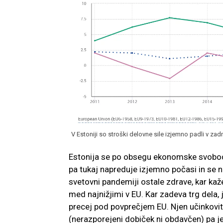
V Estoniji so stroški delovne sile izjemno padli v zadn
Estonija se po obsegu ekonomske svobode
pa tukaj napreduje izjemno počasi in se n
svetovni pandemiji ostale zdrave, kar kaže
med najnižjimi v EU. Kar zadeva trg dela, 
precej pod povprečjem EU. Njen učinkovit
(nerazporejeni dobiček ni obdavčen) pa j