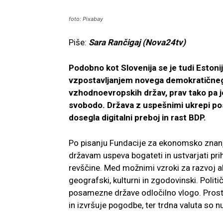
foto: Pixabay
Piše:
Sara Rančigaj (Nova24tv)
Podobno kot Slovenija se je tudi Estoni
vzpostavljanjem novega demokratičnega 
vzhodnoevropskih držav, prav tako pa j
svobodo. Država z uspešnimi ukrepi pos
dosegla digitalni preboj in rast BDP.
Po pisanju Fundacije za ekonomsko znanje
državam uspeva bogateti in ustvarjati pr
revščine. Med možnimi vzroki za razvoj al
geografski, kulturni in zgodovinski. Polit
posamezne države odločilno vlogo. Prosta t
in izvršuje pogodbe, ter trdna valuta so n