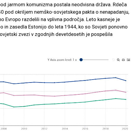
h pod jarmom komunizma postala neodvisna država. Rdeča
940 pod okriljem nemško-sovjetskega pakta o nenapadanju,
no Evropo razdelili na vplivna področja. Leto kasneje je
o in zasedla Estonijo do leta 1944, ko so Sovjeti ponovno
Sovjetski zvezi v zgodnjih devetdesetih je pospešila