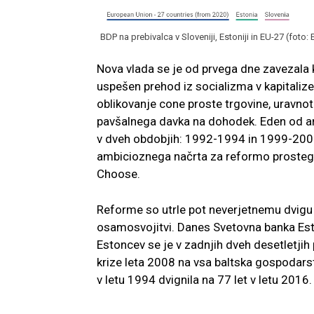
BDP na prebivalca v Sloveniji, Estoniji in EU-27 (foto: 
Nova vlada se je od prvega dne zavezala 
uspešen prehod iz socializma v kapitalize
oblikovanje cone proste trgovine, uravnot
pavšalnega davka na dohodek. Eden od arh
v dveh obdobjih: 1992-1994 in 1999-2002.
ambicioznega načrta za reformo prostega
Choose.
Reforme so utrle pot neverjetnemu dvigu ž
osamosvojitvi. Danes Svetovna banka Est
Estoncev se je v zadnjih dveh desetletjih
krize leta 2008 na vsa baltska gospodarst
v letu 1994 dvignila na 77 let v letu 2016.