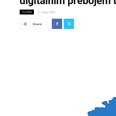
digitalnim prebojem 
5. maja, 2021
TUJINA
Share