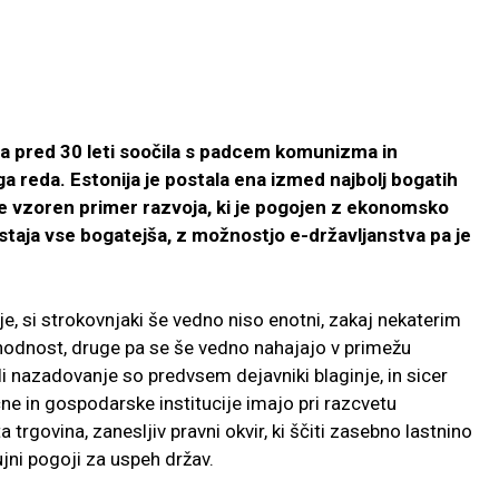
ja pred 30 leti soočila s padcem komunizma in
reda. Estonija je postala ena izmed najbolj bogatih
e vzoren primer razvoja, ki je pogojen z ekonomsko
taja vse bogatejša, z možnostjo e-državljanstva pa je
, si strokovnjaki še vedno niso enotni, zakaj nekaterim
ihodnost, druge pa se še vedno nahajajo v primežu
i nazadovanje so predvsem dejavniki blaginje, in sicer
ične in gospodarske institucije imajo pri razcvetu
rgovina, zanesljiv pravni okvir, ki ščiti zasebno lastnino
ujni pogoji za uspeh držav.