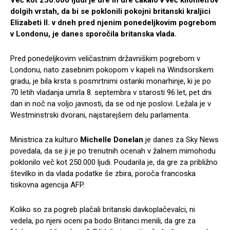
dolgih vrstah, da bi se poklonili pokojni britanski kraljici
Elizabeti II. v dneh pred njenim ponedeljkovim pogrebom
v Londonu, je danes sporočila britanska vlada.
Pred ponedeljkovim veličastnim državniškim pogrebom v
Londonu, nato zasebnim pokopom v kapeli na Windsorskem
gradu, je bila krsta s posmrtnimi ostanki monarhinje, ki je po
70 letih vladanja umrla 8. septembra v starosti 96 let, pet dni
dan in noč na voljo javnosti, da se od nje poslovi. Ležala je v
Westminstrski dvorani, najstarejšem delu parlamenta.
Ministrica za kulturo
Michelle Donelan
je danes za Sky News
povedala, da se ji je po trenutnih ocenah v žalnem mimohodu
poklonilo več kot 250.000 ljudi. Poudarila je, da gre za približno
številko in da vlada podatke še zbira, poroča francoska
tiskovna agencija AFP.
Koliko so za pogreb plačali britanski davkoplačevalci, ni
vedela, po njeni oceni pa bodo Britanci menili, da gre za