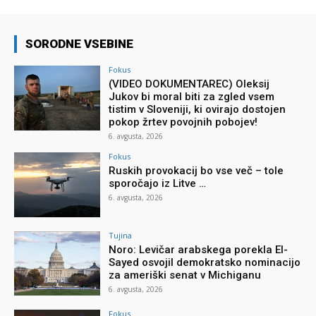
SORODNE VSEBINE
Fokus
(VIDEO DOKUMENTAREC) Oleksij
Jukov bi moral biti za zgled vsem
tistim v Sloveniji, ki ovirajo dostojen
pokop žrtev povojnih pobojev!
6. avgusta, 2026
Fokus
Ruskih provokacij bo vse več – tole
sporočajo iz Litve …
6. avgusta, 2026
Tujina
Noro: Levičar arabskega porekla El-
Sayed osvojil demokratsko nominacijo
za ameriški senat v Michiganu
6. avgusta, 2026
Fokus