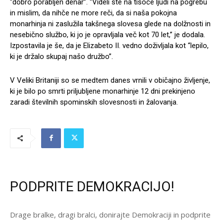
“dobro porabljen denar”. “Videli ste na tisoče ljudi na pogrebu
in mislim, da nihče ne more reči, da si naša pokojna
monarhinja ni zaslužila takšnega slovesa glede na dolžnosti in
nesebično službo, ki jo je opravljala več kot 70 let,” je dodala.
Izpostavila je še, da je Elizabeto II. vedno doživljala kot “lepilo,
ki je držalo skupaj našo družbo”.
V Veliki Britaniji so se medtem danes vrnili v običajno življenje,
ki je bilo po smrti priljubljene monarhinje 12 dni prekinjeno
zaradi številnih spominskih slovesnosti in žalovanja.
PODPRITE DEMOKRACIJO!
Drage bralke, dragi bralci, donirajte Demokraciji in podprite