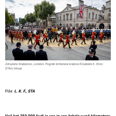
Zdruzeno Kraljestvo, London. Pogreb britanske kraljice Elizabete II. (foto:
STA/x inhua)
Piše:
L. K. F., STA
Več kot 250.000 ljudi je ure in ure čakalo v več kilometrov