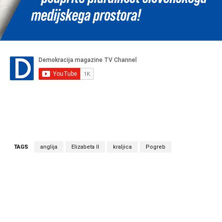
TAGS
anglija
Elizabeta II
kraljica
Pogreb