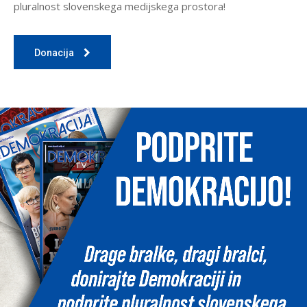
pluralnost slovenskega medijskega prostora!
Donacija