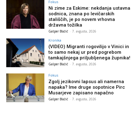
Fokus
Ni zime za Eskime: nekdanja ustavna
sodnica, znana po levičarskih
stališčih, je po novem vrhovna
državna tožilka
Gašper Blažič
-
7. avgusta, 2026
Kronika
(VIDEO) Migranti rogovilijo v Vinici in
to samo nekaj ur pred pogrebom
tamkajšnjega priljubljenega župnika!
Gašper Blažič
-
7. avgusta, 2026
Fokus
Zgolj jezikovni lapsus ali namerna
napaka? Ime druge sopotnice Pirc
Musarjeve zapisano napačno
Gašper Blažič
-
7. avgusta, 2026