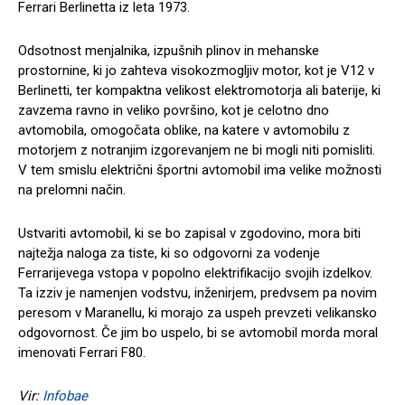
Ferrari Berlinetta iz leta 1973.
Odsotnost menjalnika, izpušnih plinov in mehanske
prostornine, ki jo zahteva visokozmogljiv motor, kot je V12 v
Berlinetti, ter kompaktna velikost elektromotorja ali baterije, ki
zavzema ravno in veliko površino, kot je celotno dno
avtomobila, omogočata oblike, na katere v avtomobilu z
motorjem z notranjim izgorevanjem ne bi mogli niti pomisliti.
V tem smislu električni športni avtomobil ima velike možnosti
na prelomni način.
Ustvariti avtomobil, ki se bo zapisal v zgodovino, mora biti
najtežja naloga za tiste, ki so odgovorni za vodenje
Ferrarijevega vstopa v popolno elektrifikacijo svojih izdelkov.
Ta izziv je namenjen vodstvu, inženirjem, predvsem pa novim
peresom v Maranellu, ki morajo za uspeh prevzeti velikansko
odgovornost.
Če jim bo uspelo, bi se avtomobil morda moral
imenovati Ferrari F80.
Vir:
Infobae