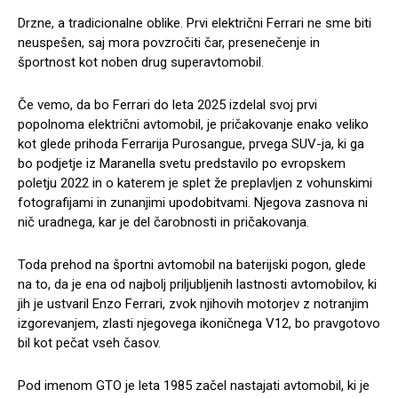
Drzne, a tradicionalne oblike. Prvi električni Ferrari ne sme biti
neuspešen, saj mora povzročiti čar, presenečenje in
športnost kot noben drug superavtomobil.
Če vemo, da bo Ferrari do leta 2025 izdelal svoj prvi
popolnoma električni avtomobil, je pričakovanje enako veliko
kot glede prihoda Ferrarija Purosangue, prvega SUV-ja, ki ga
bo podjetje iz Maranella svetu predstavilo po evropskem
poletju 2022 in o katerem je splet že preplavljen z vohunskimi
fotografijami in zunanjimi upodobitvami. Njegova zasnova ni
nič uradnega, kar je del čarobnosti in pričakovanja.
Toda prehod na športni avtomobil na baterijski pogon, glede
na to, da je ena od najbolj priljubljenih lastnosti avtomobilov, ki
jih je ustvaril Enzo Ferrari, zvok njihovih motorjev z notranjim
izgorevanjem, zlasti njegovega ikoničnega V12, bo pravgotovo
bil kot pečat vseh časov.
Pod imenom GTO je leta 1985 začel nastajati avtomobil, ki je