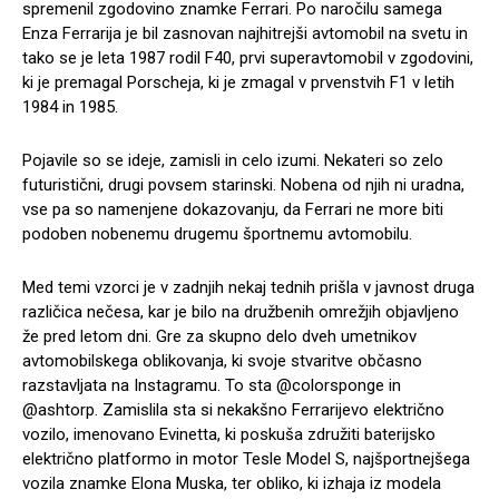
spremenil zgodovino znamke Ferrari. Po naročilu samega
Enza Ferrarija je bil zasnovan najhitrejši avtomobil na svetu in
tako se je leta 1987 rodil F40, prvi superavtomobil v zgodovini,
ki je premagal Porscheja, ki je zmagal v prvenstvih F1 v letih
1984 in 1985.
Pojavile so se ideje, zamisli in celo izumi.
Nekateri so zelo
futuristični, drugi povsem starinski. Nobena od njih ni uradna,
vse pa so namenjene dokazovanju, da Ferrari ne more biti
podoben nobenemu drugemu športnemu avtomobilu.
Med temi vzorci je v zadnjih nekaj tednih prišla v javnost druga
različica nečesa, kar je bilo na družbenih omrežjih objavljeno
že pred letom dni. Gre za skupno delo dveh umetnikov
avtomobilskega oblikovanja, ki svoje stvaritve občasno
razstavljata na Instagramu. To sta @colorsponge in
@ashtorp. Zamislila sta si nekakšno Ferrarijevo električno
vozilo, imenovano Evinetta, ki poskuša združiti baterijsko
električno platformo in motor Tesle Model S, najšportnejšega
vozila znamke Elona Muska, ter obliko, ki izhaja iz modela