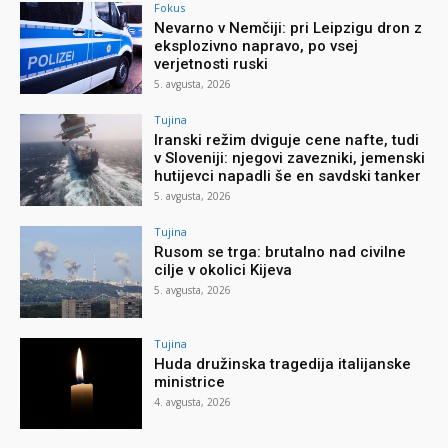
Fokus
Nevarno v Nemčiji: pri Leipzigu dron z
eksplozivno napravo, po vsej
verjetnosti ruski
5. avgusta, 2026
Tujina
Iranski režim dviguje cene nafte, tudi
v Sloveniji: njegovi zavezniki, jemenski
hutijevci napadli še en savdski tanker
5. avgusta, 2026
Tujina
Rusom se trga: brutalno nad civilne
cilje v okolici Kijeva
5. avgusta, 2026
Tujina
Huda družinska tragedija italijanske
ministrice
4. avgusta, 2026