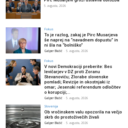
5. avgusta, 2026
Fokus
To je razlog, zakaj je Pirc Musarjeva
še naprej na “navadnem dopustu” in
ni šla na “bolniško”
Gašper Blažič
-
5. avgusta, 2026
Fokus
V novi Demokraciji preberite: Bes
levičarjev v DZ proti Zoranu
Stevanoviću; Zlorabe slovenske
pomladi; Revizije in okostnjaki iz
omar; Jesenski referendum odločitev
o korupciji;...
Gašper Blažič
-
5. avgusta, 2026
Slovenija
Ob vročinskem valu opozorila na večjo
skrb do prostoživečih živali
Gašper Blažič
-
5. avgusta, 2026