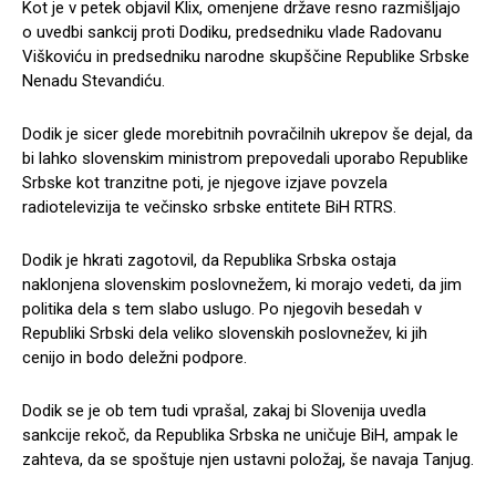
Kot je v petek objavil Klix, omenjene države resno razmišljajo
o uvedbi sankcij proti Dodiku, predsedniku vlade Radovanu
Viškoviću in predsedniku narodne skupščine Republike Srbske
Nenadu Stevandiću.
Dodik je sicer glede morebitnih povračilnih ukrepov še dejal, da
bi lahko slovenskim ministrom prepovedali uporabo Republike
Srbske kot tranzitne poti, je njegove izjave povzela
radiotelevizija te večinsko srbske entitete BiH RTRS.
Dodik je hkrati zagotovil, da Republika Srbska ostaja
naklonjena slovenskim poslovnežem, ki morajo vedeti, da jim
politika dela s tem slabo uslugo. Po njegovih besedah v
Republiki Srbski dela veliko slovenskih poslovnežev, ki jih
cenijo in bodo deležni podpore.
Dodik se je ob tem tudi vprašal, zakaj bi Slovenija uvedla
sankcije rekoč, da Republika Srbska ne uničuje BiH, ampak le
zahteva, da se spoštuje njen ustavni položaj, še navaja Tanjug.