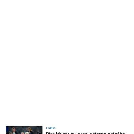
Fokus
Pirc Musarjevi grozi ustavna obtožba