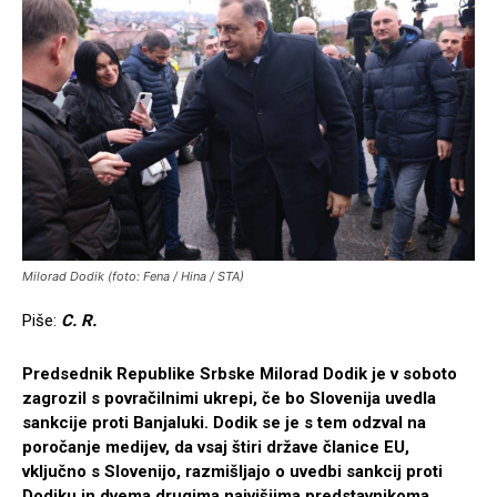
Milorad Dodik (foto: Fena / Hina / STA)
Piše:
C. R.
Predsednik Republike Srbske Milorad Dodik je v soboto
zagrozil s povračilnimi ukrepi, če bo Slovenija uvedla
sankcije proti Banjaluki. Dodik se je s tem odzval na
poročanje medijev, da vsaj štiri države članice EU,
vključno s Slovenijo, razmišljajo o uvedbi sankcij proti
Dodiku in dvema drugima najvišjima predstavnikoma