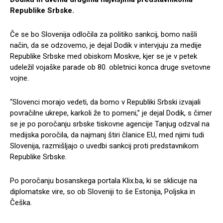
Republike Srbske.
Če se bo Slovenija odločila za politiko sankcij, bomo našli
način, da se odzovemo, je dejal Dodik v intervjuju za medije
Republike Srbske med obiskom Moskve, kjer se je v petek
udeležil vojaške parade ob 80. obletnici konca druge svetovne
vojne.
“Slovenci morajo vedeti, da bomo v Republiki Srbski izvajali
povračilne ukrepe, karkoli že to pomeni,” je dejal Dodik, s čimer
se je po poročanju srbske tiskovne agencije Tanjug odzval na
medijska poročila, da najmanj štiri članice EU, med njimi tudi
Slovenija, razmišljajo o uvedbi sankcij proti predstavnikom
Republike Srbske.
Po poročanju bosanskega portala Klix.ba, ki se sklicuje na
diplomatske vire, so ob Sloveniji to še Estonija, Poljska in
Češka.