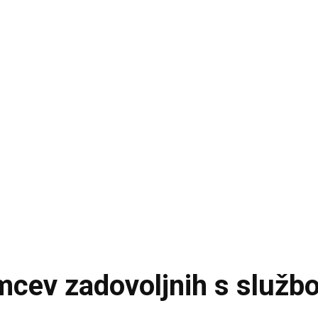
mcev zadovoljnih s služb