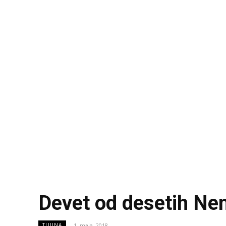
Devet od desetih Ne
1. maja, 2018
TUJINA