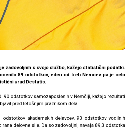
je zadovoljnih s svojo službo, kažejo statistični podatki.
e ocenilo 89 odstotkov, eden od treh Nemcev pa je celo
istični urad Destatis.
i 90 odstotkov samozaposlenih v Nemčiji, kažejo rezultati
 objavil pred letošnjim praznikom dela.
1 odstotkov akademskih delavcev, 90 odstotkov vodilnih
icirane delovne sile. Da so zadovoljni, navaja 89,3 odstotka