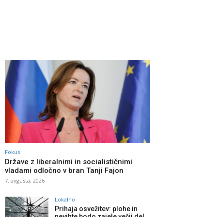
Fokus
Države z liberalnimi in socialističnimi
vladami odločno v bran Tanji Fajon
7. avgusta, 2026
Lokalno
Prihaja osvežitev: plohe in
nevihte bodo zajele večji del