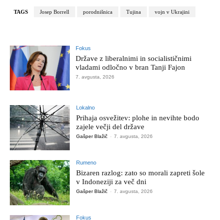
TAGS
Josep Borrell
porodnišnica
Tujina
vojn v Ukrajini
Fokus
Države z liberalnimi in socialističnimi
vladami odločno v bran Tanji Fajon
7. avgusta, 2026
Lokalno
Prihaja osvežitev: plohe in nevihte bodo
zajele večji del države
Gašper Blažič
-
7. avgusta, 2026
Rumeno
Bizaren razlog: zato so morali zapreti šole
v Indoneziji za več dni
Gašper Blažič
-
7. avgusta, 2026
Fokus