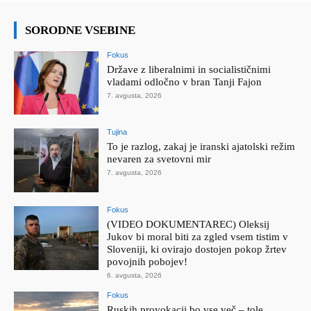
SORODNE VSEBINE
Fokus
Države z liberalnimi in socialističnimi
vladami odločno v bran Tanji Fajon
7. avgusta, 2026
Tujina
To je razlog, zakaj je iranski ajatolski režim
nevaren za svetovni mir
7. avgusta, 2026
Fokus
(VIDEO DOKUMENTAREC) Oleksij
Jukov bi moral biti za zgled vsem tistim v
Sloveniji, ki ovirajo dostojen pokop žrtev
povojnih pobojev!
6. avgusta, 2026
Fokus
Ruskih provokacij bo vse več – tole