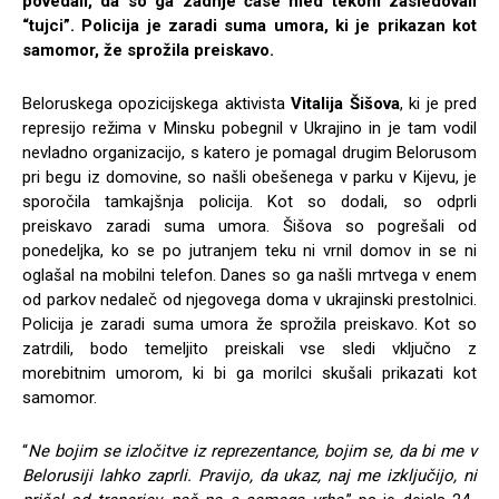
povedali, da so ga zadnje čase med tekom zasledovali
“tujci”. Policija je zaradi suma umora, ki je prikazan kot
samomor, že sprožila preiskavo.
Beloruskega opozicijskega aktivista
Vitalija Šišova
, ki je pred
represijo režima v Minsku pobegnil v Ukrajino in je tam vodil
nevladno organizacijo, s katero je pomagal drugim Belorusom
pri begu iz domovine, so našli obešenega v parku v Kijevu, je
sporočila tamkajšnja policija. Kot so dodali, so odprli
preiskavo zaradi suma umora. Šišova so pogrešali od
ponedeljka, ko se po jutranjem teku ni vrnil domov in se ni
oglašal na mobilni telefon. Danes so ga našli mrtvega v enem
od parkov nedaleč od njegovega doma v ukrajinski prestolnici.
Policija je zaradi suma umora že sprožila preiskavo. Kot so
zatrdili, bodo temeljito preiskali vse sledi vključno z
morebitnim umorom, ki bi ga morilci skušali prikazati kot
samomor.
“
Ne bojim se izločitve iz reprezentance, bojim se, da bi me v
Belorusiji lahko zaprli. Pravijo, da ukaz, naj me izključijo, ni