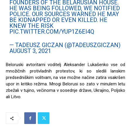
FOUNDERS OF THE BELARUSIAN HOUSE.
HE WAS BEING FOLLOWED, WE NOTIFIED
POLICE. OUR SOURCES WARNED HE MAY
BE KIDNAPPED OR EVEN KILLED. HE
KNEW THE RISK
PIC.TWITTER.COM/YUP1Z6EI4Q
— TADEUSZ GICZAN (@TADEUSZGICZAN)
AUGUST 3, 2021
Beloruski avtoritarni voditelj Aleksander Lukašenko vse od
množičnih protivladnih protestov, ki so sledili lanskim
predsedniškim volitvam, na vse možne načine zatira vsakršen
upor in kritiko režima. Mnogi Belorusi so zato v minulem letu
zbežali v tujino, večinoma v sosednje države, Ukrajino, Poljsko
ali Litvo.