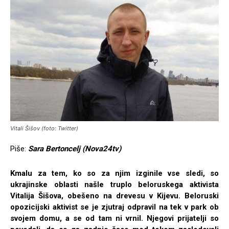
Vitali Šišov (foto: Twitter)
Piše:
Sara Bertoncelj (Nova24tv)
Kmalu za tem, ko so za njim izginile vse sledi, so
ukrajinske oblasti našle truplo beloruskega aktivista
Vitalija Šišova, obešeno na drevesu v Kijevu. Beloruski
opozicijski aktivist se je zjutraj odpravil na tek v park ob
svojem domu, a se od tam ni vrnil. Njegovi prijatelji so