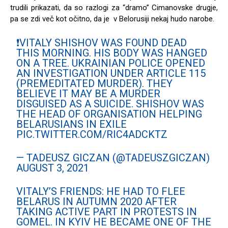
trudili prikazati, da so razlogi za “dramo” Cimanovske drugje,
pa se zdi več kot očitno, da je v Belorusiji nekaj hudo narobe.
❗️VITALY SHISHOV WAS FOUND DEAD
THIS MORNING. HIS BODY WAS HANGED
ON A TREE. UKRAINIAN POLICE OPENED
AN INVESTIGATION UNDER ARTICLE 115
(PREMEDITATED MURDER). THEY
BELIEVE IT MAY BE A MURDER
DISGUISED AS A SUICIDE. SHISHOV WAS
THE HEAD OF ORGANISATION HELPING
BELARUSIANS IN EXILE
PIC.TWITTER.COM/RIC4ADCKTZ
— TADEUSZ GICZAN (@TADEUSZGICZAN)
AUGUST 3, 2021
VITALY’S FRIENDS: HE HAD TO FLEE
BELARUS IN AUTUMN 2020 AFTER
TAKING ACTIVE PART IN PROTESTS IN
GOMEL. IN KYIV HE BECAME ONE OF THE