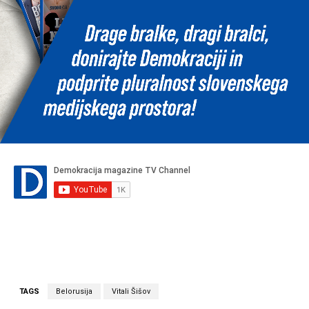
TAGS
Belorusija
Vitali Šišov