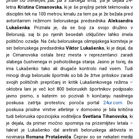
prišel od trenerjev, pač pa s samega vrha,
” pa je dejala 24-
letna
Kristina Cimanovska
, ki je še prejšnji petek tekmovala v
disciplini tek na 100 metrov, kmalu za tem pa je že bežala pred
avtoritarnim režimom beloruskega predsednika
Aleksandra
Lukašenka
. Priznala je, da se boji za svojo družino v
Belorusiji, saj bi po njenih besedah izključitev lahko imela
politično ozadje. Na čelu beloruskega olimpijskega komiteja je
sin beloruskega predsednika
Viktor Lukašenko
, ki je dejal, da
je Cimanovska ostala brez mesta v reprezentanci zaradi
slabega čustvenega in psihološkega stanja. Jasno je torej, da
ima Lukašenko tako ali drugače kontrolo nad vsem. Tudi
mnogi drugi beloruski športniki so bili že žrtve pritiskov zaradi
svojih političnih prepričanj in kritik Lukašenkovega režima –
oktobra lani je več kot 800 beloruskih športnikov podpisalo
javno pismo, s katerim so pozivali h končanju nasilnega
poskusa zatrtja protestov, poroča portal
24ur.com
. Do
poskusa prisilne vrnitve atletinje v domovino je bila kritična
tudi beloruska opozicijska voditeljica
Svetlana Tihanovska
, ki
je dejala, da primer močno spominja na prizemljitev letala –
takrat je Lukašenko dal aretirati beloruskega aktivista in
novinarja
Romana Protaševiča
. Čeprav so se nekateri mediji