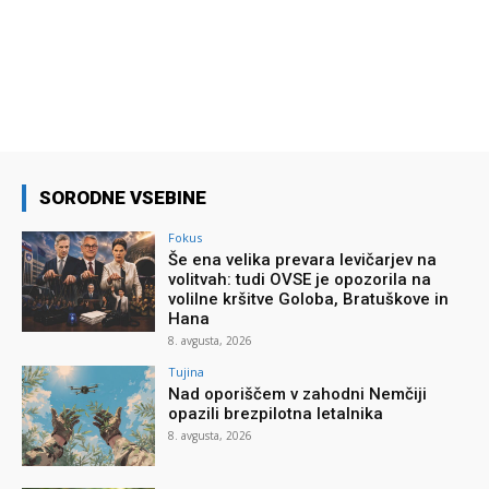
SORODNE VSEBINE
Fokus
Še ena velika prevara levičarjev na
volitvah: tudi OVSE je opozorila na
volilne kršitve Goloba, Bratuškove in
Hana
8. avgusta, 2026
Tujina
Nad oporiščem v zahodni Nemčiji
opazili brezpilotna letalnika
8. avgusta, 2026