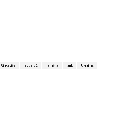
 Rinkevičs
leopard2
nemčija
tank
Ukrajina