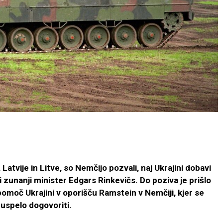
 Latvije in Litve, so Nemčijo pozvali, naj Ukrajini dobavi
ki zunanji minister Edgars Rinkevičs. Do poziva je prišlo
omoč Ukrajini v oporišču Ramstein v Nemčiji, kjer se
uspelo dogovoriti.