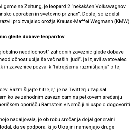
 Allgemeine Zeitung, je leopard 2 “nekakšen Volkswagnov
nsko uporaben in svetovno priznan”. Doslej so izdelali
je razvil proizvajalec orožja Krauss-Maffei Wegmann (KMW).
znic glede dobave leopardov
 “globalno neodločnost” zahodnih zaveznic glede dobave
“neodločnost ubija še več naših ljudi”, je izjavil svetovalec
 in zaveznice pozval k “hitrejšemu razmišljanju” o tej
v. Razmišljajte hitreje,” je na Twitterju zapisal
otem ko se zahodnim zaveznicam na petkovem srečanju
meriškem oporišču Ramstein v Nemčiji ni uspelo dogovoriti
eje nadaljevala, je ob robu srečanja dejal generalni
odal, da se podpora, ki jo Ukrajini namenjajo druge