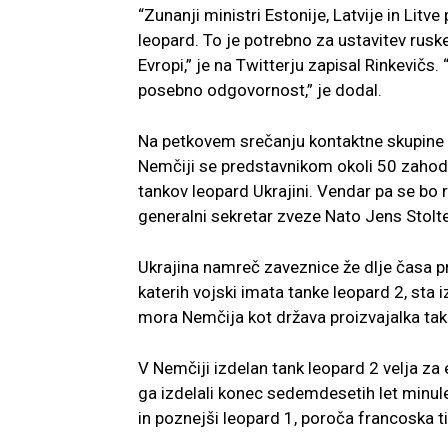
“Zunanji ministri Estonije, Latvije in Li
leopard. To je potrebno za ustavitev ruske
Evropi,” je na Twitterju zapisal Rinkevičs
posebno odgovornost,” je dodal.
Na petkovem srečanju kontaktne skupine
Nemčiji se predstavnikom okoli 50 zahod
tankov leopard Ukrajini. Vendar pa se bo 
generalni sekretar zveze Nato Jens Stolt
Ukrajina namreč zaveznice že dlje časa p
katerih vojski imata tanke leopard 2, sta i
mora Nemčija kot država proizvajalka takš
V Nemčiji izdelan tank leopard 2 velja za
ga izdelali konec sedemdesetih let minu
in poznejši leopard 1, poroča francoska t