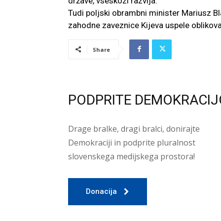
države, vseskozi razvija.
Tudi poljski obrambni minister Mariusz Bl
zahodne zaveznice Kijeva uspele oblikovat
Share
PODPRITE DEMOKRACIJ
Drage bralke, dragi bralci, donirajte
Demokraciji in podprite pluralnost
slovenskega medijskega prostora!
Donacija