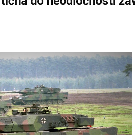
itična do neodločnosti za