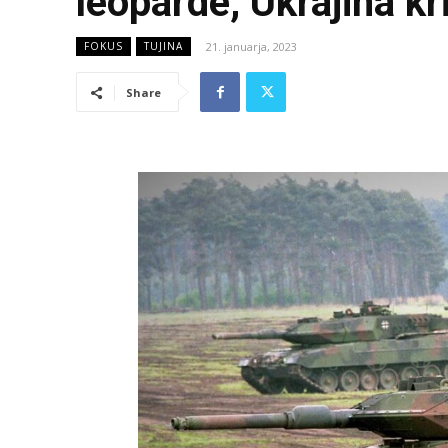
leoparde, Ukrajina kr
21. januarja, 2023
FOKUS
TUJINA
Share