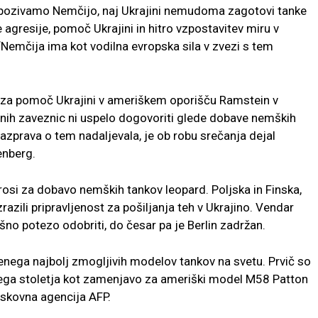
tve pozivamo Nemčijo, naj Ukrajini nemudoma zagotovi tanke
 agresije, pomoč Ukrajini in hitro vzpostavitev miru v
. “Nemčija ima kot vodilna evropska sila v zvezi s tem
 za pomoč Ukrajini v ameriškem oporišču Ramstein v
nih zaveznic ni uspelo dogovoriti glede dobave nemških
razprava o tem nadaljevala, je ob robu srečanja dejal
enberg.
rosi za dobavo nemških tankov leopard. Poljska in Finska,
zrazili pripravljenost za pošiljanja teh v Ukrajino. Vendar
no potezo odobriti, do česar pa je Berlin zadržan.
 enega najbolj zmogljivih modelov tankov na svetu. Prvič so
lega stoletja kot zamenjavo za ameriški model M58 Patton
iskovna agencija AFP.