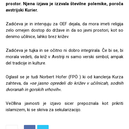
prostor. Njena izjava je izzvala številne polemike, poroča
avstrijski Kurier.
Zadićeva je in intervjuju za OEF dejala, da mora imeti religija
zelo omejen dostop do države in da so javni prostori, kot so
denimo učilnice, lahko brez križev.
Zadićeva je tujka in se očitno ni dobro integrirala. Če bi se, bi
morala vedeti, da križ v Avstriji ni samo verski simbol, ampak
del tradicije in kulture.
Oglasil se je tudi Norbert Hofer (FPÖ ) ki od kanclerja Kurza
zahteva, da
»se jasno opredeli do križev v učilnicah, sodnih
dvoranah in gorskih vrhovih«.
Več8ina javnosti je izjavo sicer prepoznala kot prikriti
islamizem, ki se skriva za sekularizacijo.