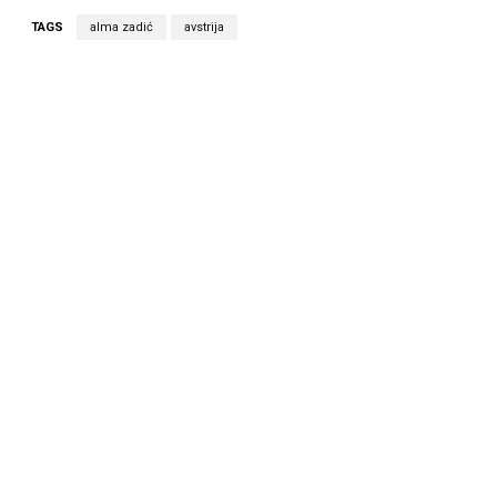
TAGS
alma zadić
avstrija