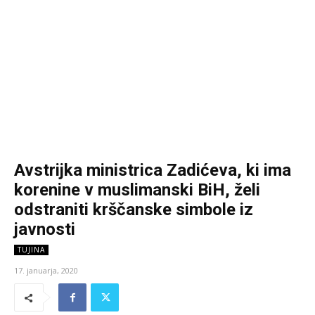
Avstrijka ministrica Zadićeva, ki ima
korenine v muslimanski BiH, želi
odstraniti krščanske simbole iz
javnosti
TUJINA
17. januarja, 2020