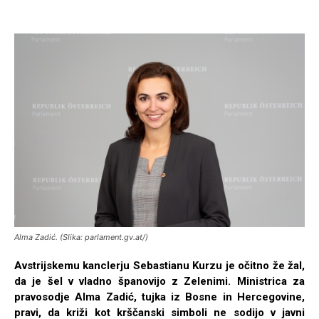
Alma Zadić. (Slika: parlament.gv.at/)
Avstrijskemu kanclerju Sebastianu Kurzu je očitno že žal,
da je šel v vladno španovijo z Zelenimi. Ministrica za
pravosodje Alma Zadić, tujka iz Bosne in Hercegovine,
pravi, da križi kot krščanski simboli ne sodijo v javni