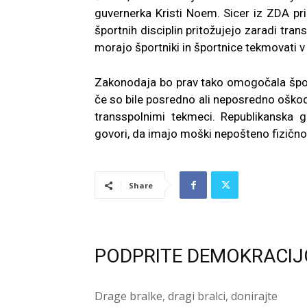
guvernerka Kristi Noem. Sicer iz ZDA pr
športnih disciplin pritožujejo zaradi tr
morajo športniki in športnice tekmovati v
Zakonodaja bo prav tako omogočala športn
če so bile posredno ali neposredno oškod
transspolnimi tekmeci. Republikanska
govori, da imajo moški nepošteno fizično
Share
PODPRITE DEMOKRACIJ
Drage bralke, dragi bralci, donirajte