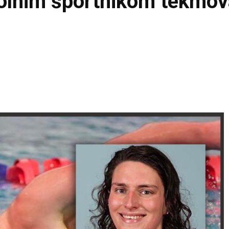
olnim športnikom tekmov