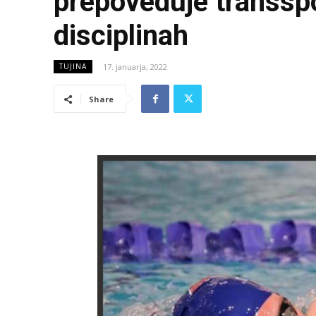
prepoveduje transsp
disciplinah
17. januarja, 2022
TUJINA
Share