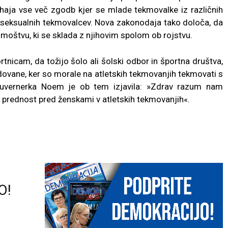
ihaja vse več zgodb kjer se mlade tekmovalke iz različnih
ansseksualnih tekmovalcev. Nova zakonodaja tako določa, da
 moštvu, ki se sklada z njihovim spolom ob rojstvu.
icam, da tožijo šolo ali šolski odbor in športna društva,
ovane, ker so morale na atletskih tekmovanjih tekmovati s
 guvernerka Noem je ob tem izjavila: »Zdrav razum nam
 prednost pred ženskami v atletskih tekmovanjih«.
O!