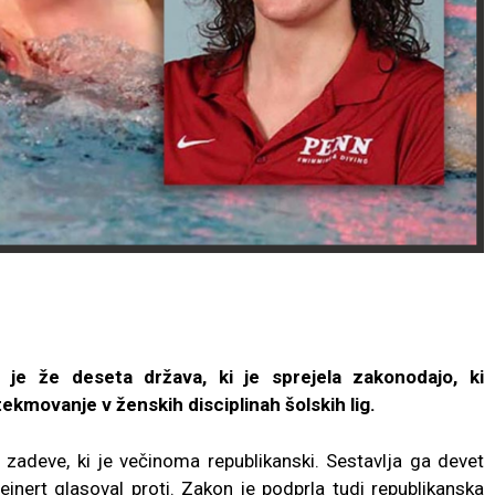
e že deseta država, ki je sprejela zakonodajo, ki
movanje v ženskih disciplinah šolskih lig.
zadeve, ki je večinoma republikanski. Sestavlja ga devet
einert glasoval proti. Zakon je podprla tudi republikanska