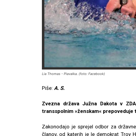
Lia Thomas - Plavalka. (foto: Facebook)
Piše:
A. S.
Zvezna država Južna Dakota v ZDA j
transspolnim »ženskam« prepoveduje tek
Zakonodajo je sprejel odbor za državne 
članov, od katerih je le demokrat Troy H