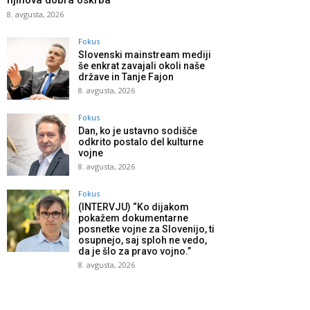
njihova dobra oskrba
8. avgusta, 2026
Fokus
Slovenski mainstream mediji
še enkrat zavajali okoli naše
države in Tanje Fajon
8. avgusta, 2026
Fokus
Dan, ko je ustavno sodišče
odkrito postalo del kulturne
vojne
8. avgusta, 2026
Fokus
(INTERVJU) “Ko dijakom
pokažem dokumentarne
posnetke vojne za Slovenijo, ti
osupnejo, saj sploh ne vedo,
da je šlo za pravo vojno.”
8. avgusta, 2026