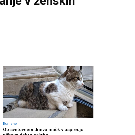
anje v ženskih
Rumeno
Ob svetovnem dnevu mačk v ospredju