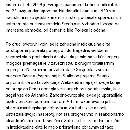
sistema. Leta 2009 je Evropski parlament končno odločil, da
bo 23. avgust dan spomina. Na današnji dan leta 1939 sta
nacistični in sovjetski zunanji minister podpisala sporazum, v
katerem sta si državi razdelili Srednjo in Vzhodno Evropo na
interesna območja, pri čemer je bila Poljska izločena.
Po drugi svetovni vojni se je zahodna intelektualna elita
postopoma podajala po tej poti do tragedije, vendar ni
razpravljala o posledicah dejstva, da je bilo nacistični imperij
mogoče premagati le v zavezništvu z drugim totalitarnim
imperijem. Ne smemo pozabiti, da je Sovjetska zveza s
padcem Berlina (čeprav naj bi Stalin ob prejemu čestitk
pripomnil, da so kozaki carja Aleksandra napajali svoje konje
na bregovih Sene) dosegla velik uspeh pri uporabi jezika, ki je
segal vse do Atlantika. Zahodnoevropska levica je uporabljala
jezik v enakem pomenu kot oni. V tem razumevanju je bila
shema manihejskega dobrega in zla tista, ki je najbolj
ustrezala dvojici nasprotij, kot sta progresivno in reakcionarno
ali antifašistično in fašistično. Zato so bile zahodne politične
in intelektualne elite le malo pripravljene obravnavati tako