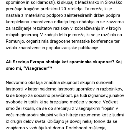
spominov in solidarnosti), ki skupaj z Madžarsko in Slovaško
preučuje tragično preteklost 20. stoletja. Ta mreža, ki je
nastala z materialno podporo zainteresiranih držav, podpira
kompleksna znanstvena odkritja tega obdobja in se zavzema
za razširjanje rezultatov raziskav v izobraževanju in v krogih
mlajših generacij. V zadnjih letih je mreža, ki se je razširila na
Romunijo, organizirala dragocene tematske konference ter
izdala znanstvene in popularizacijske publikacije.
Ali Srednja Evropa obstaja kot spominska skupnost? Kaj
smo mi, “Visegráder”?
Nedvomno obstaja značilna skupnost skupnih duhovnih
lastnosti, v kateri najdemo lastnosti upornikov in razbojnikov,
ki se borijo za socialno pravičnost, pa tudi izgnancev, junakov
svobode in tistih, ki se brezglavo mečejo v sonce. Večkrat
smo že izkusili, da se ob srečanju z višegrajskimi “rojaki” v
večji mednarodni skupini veliko hitreje razumemo kot z ljudmi
iz drugih delov sveta. Običajno je dovolj nekaj tonov, da se
znajdemo v vzdušju kot doma. Podobnost mišljenja,