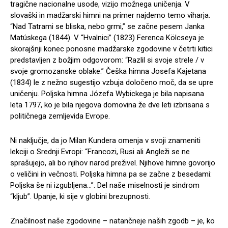
tragične nacionalne usode, vizijo možnega uničenja. V
slovaški in madžarski himni na primer najdemo temo viharja.
“Nad Tatrami se bliska, nebo grmi,” se začne pesem Janka
Matúskega (1844). V “Hvalnici” (1823) Ferenca Kölcseya je
skorajšnji konec ponosne madžarske zgodovine v četrti kitici
predstavljen z božjim odgovorom: “Razlil si svoje strele / v
svoje gromozanske oblake.” Češka himna Josefa Kajetana
(1834) le z nežno sugestijo vzbuja določeno moč, da se upre
uničenju. Poljska himna Józefa Wybickega je bila napisana
leta 1797, ko je bila njegova domovina že dve leti izbrisana s
političnega zemljevida Evrope.
Ni naključje, da jo Milan Kundera omenja v svoji znameniti
lekciji o Srednji Evropi: “Francozi, Rusi ali Angleži se ne
sprašujejo, ali bo njihov narod preživel. Njihove himne govorijo
o veličini in večnosti. Poljska himna pa se začne z besedami:
Poljska še ni izgubljena…”. Del naše miselnosti je sindrom
“kljub”. Upanje, ki sije v globini brezupnosti.
Značilnost naše zgodovine – natančneje naših zgodb – je, ko