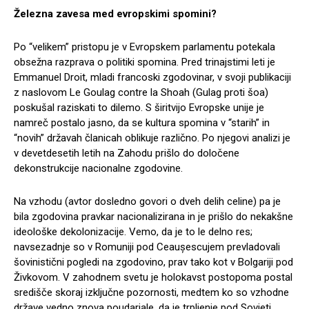
Železna zavesa med evropskimi spomini?
Po “velikem” pristopu je v Evropskem parlamentu potekala
obsežna razprava o politiki spomina. Pred trinajstimi leti je
Emmanuel Droit, mladi francoski zgodovinar, v svoji publikaciji
z naslovom Le Goulag contre la Shoah (Gulag proti šoa)
poskušal raziskati to dilemo. S širitvijo Evropske unije je
namreč postalo jasno, da se kultura spomina v “starih” in
“novih” državah članicah oblikuje različno. Po njegovi analizi je
v devetdesetih letih na Zahodu prišlo do določene
dekonstrukcije nacionalne zgodovine.
Na vzhodu (avtor dosledno govori o dveh delih celine) pa je
bila zgodovina pravkar nacionalizirana in je prišlo do nekakšne
ideološke dekolonizacije. Vemo, da je to le delno res;
navsezadnje so v Romuniji pod Ceaușescujem prevladovali
šovinistični pogledi na zgodovino, prav tako kot v Bolgariji pod
Živkovom. V zahodnem svetu je holokavst postopoma postal
središče skoraj izključne pozornosti, medtem ko so vzhodne
države vedno znova poudarjale, da je trpljenje pod Sovjeti