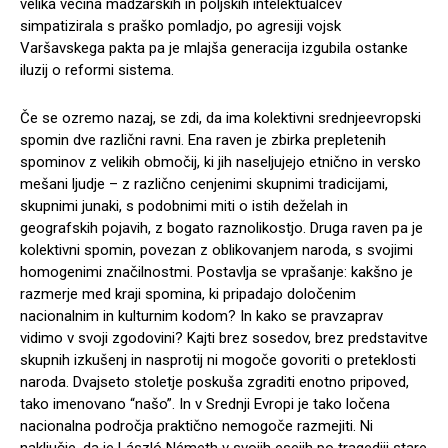
velika večina madžarskih in poljskih intelektualcev
simpatizirala s praško pomladjo, po agresiji vojsk
Varšavskega pakta pa je mlajša generacija izgubila ostanke
iluzij o reformi sistema.
Če se ozremo nazaj, se zdi, da ima kolektivni srednjeevropski
spomin dve različni ravni. Ena raven je zbirka prepletenih
spominov z velikih območij, ki jih naseljujejo etnično in versko
mešani ljudje – z različno cenjenimi skupnimi tradicijami,
skupnimi junaki, s podobnimi miti o istih deželah in
geografskih pojavih, z bogato raznolikostjo. Druga raven pa je
kolektivni spomin, povezan z oblikovanjem naroda, s svojimi
homogenimi značilnostmi. Postavlja se vprašanje: kakšno je
razmerje med kraji spomina, ki pripadajo določenim
nacionalnim in kulturnim kodom? In kako se pravzaprav
vidimo v svoji zgodovini? Kajti brez sosedov, brez predstavitve
skupnih izkušenj in nasprotij ni mogoče govoriti o preteklosti
naroda. Dvajseto stoletje poskuša zgraditi enotno pripoved,
tako imenovano “našo”. In v Srednji Evropi je tako ločena
nacionalna področja praktično nemogoče razmejiti. Ni