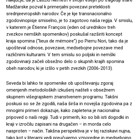
naključje, da je László Németh v svojih esejih po tragediji stare
Madžarske pozval k primerjalni povezavi preteklosti
srednjeevropskih narodov. Če je kje transnacionalno
zgodovinopisje smiselno, je to zagotovo naša regija. V smislu,
v katerem je Étienne François (eden od urednikov treh
zvezkov nemških spomenikov) poskušal razširiti koncept
kraja spomina (“lieux de mémoire”) po Pierru Nori, tako da je
upošteval odnose, povezave, medsebojne povezave med
različnimi kulturami. V tem smislu so poljski in nemški
zgodovinarji začeli obsežno delo o skupnih krajih spomina
obeh narodov, ki je izšlo v petih zvezkih (2006-2013).
Seveda bi lahko te spomenike ob upoštevanju zgoraj
omenjenih metodoloških izkušenj našteli v obsežnem
skupnem višegrajskem znanstvenem programu. Takšni
poskusi so se že zgodili, naša širša in novejša zgodovina pa z
mnogimi primeri dokazuje, kako zapletena je nacionalna
pripoved o naši regiji. Tudi v primerih, ko so bili isti dogodki in
kraji v izročilu zapisani na drugačen – in morda celo
nasproten – način. Takšna perspektiva je v tej raziskavi nujna,
tako kot v literarni vedi preučujemo vzporedne in medsebojno