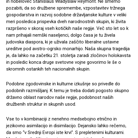
in nobelovec Stanislaus Wladyslaw Reymont. Ne smemo
pozabiti, da so družbene spremembe, vzpostavitev tržnega
gospodarstva in razvoj sodobne državljanske kulture v veliki
meri posledica prispevka dveh narodnostnih skupin, ki živita
razpršeno v skoraj vseh kotičkih naše regije. Več sto let so k
nam prihajali nemški naseljenci, dolgo časa je tu živela
judovska diaspora, ki je uživala zaščito liberalne ustavne
ureditve pod avstro-ogrsko monarhijo. Naša skupna tragedija
je, da lahko na začetku 21. stoletja zaradi zločinov holokavsta
in posledic konca druge svetovne vojne govorimo le še o
skromnih ostankih teh nacionalnih skupin.
Podobne zgodovinske in kulturne izkušnje so privedle do
podobnih razmišljanj. K temu je treba dodati pogosto skupno
državno oblast narodov naše regije, podobnost naših
družbenih struktur in skupnih usod.
Vse to v kombinaciji z nenehno medsebojno etnično in
jezikovno asimilacijo in disimilacijo. Dejansko lahko rečemo,
da smo “v Srednji Evropi iste krvi”. S prepletenimi kulturami.