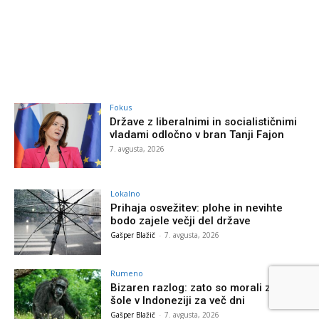
Fokus
Države z liberalnimi in socialističnimi
vladami odločno v bran Tanji Fajon
7. avgusta, 2026
Lokalno
Prihaja osvežitev: plohe in nevihte
bodo zajele večji del države
Gašper Blažič
-
7. avgusta, 2026
Rumeno
Bizaren razlog: zato so morali zapreti
šole v Indoneziji za več dni
Gašper Blažič
-
7. avgusta, 2026