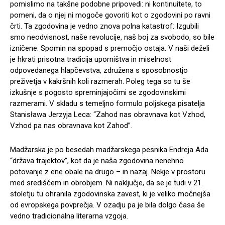
pomislimo na takšne podobne pripovedi: ni kontinuitete, to
pomeni, da o njej ni mogoče govoriti kot o zgodovini po ravni
črti. Ta zgodovina je vedno znova polna katastrof: Izgubili
smo neodvisnost, naše revolucije, naš boj za svobodo, so bile
izničene. Spomin na spopad s premočjo ostaja. V naši deželi
je hkrati prisotna tradicija uporništva in miselnost
odpovedanega hlapčevstva, združena s sposobnostjo
preživetja v kakršnih koli razmerah. Poleg tega so tu še
izkušnje s pogosto spreminjajočimi se zgodovinskimi
razmerami. V skladu s temeljno formulo poljskega pisatelja
Stanisława Jerzyja Leca: “Zahod nas obravnava kot Vzhod,
Vzhod pa nas obravnava kot Zahod”.
Madžarska je po besedah madžarskega pesnika Endreja Ada
“država trajektov”, kot da je naša zgodovina nenehno
potovanje z ene obale na drugo – in nazaj. Nekje v prostoru
med središčem in obrobjem. Ni naključje, da se je tudi v 21.
stoletju tu ohranila zgodovinska zavest, ki je veliko močnejša
od evropskega povprečja. V ozadju pa je bila dolgo časa še
vedno tradicionalna literarna vzgoja.