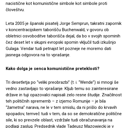
nacistične kot komunistične simbole kot simbole proti
človeštvu.
Leta 2005 je španski pisatelj Jorge Semprun, takratni zapornik
v koncentracijskem taborišču Buchenwald, v govoru ob
obletnici osvoboditve taborišča dejal, da bo v svojih spominih
čez deset let v skupni evropski spomin vključil tudi izkušnjo
Gulaga. Vendar tudi petnajst let pozneje ne moremo dati
jasnega odgovora na to vprašanje.
Kako dolga je senca komunistične preteklosti?
Tri desetletja po “veliki preobrazbi” (t. i. “Wende”) si mnogi še
vedno zastavljajo to vprašanje. Kljub temu so zainteresirane
države in tuji opazovalci napisali zelo resne študije. Značilnost
teh političnih sprememb – z izjemo Romunije – je bila
“žametna” narava, ne le v tem smislu, da ni prišlo do krvavih
spopadov, temveč tudi v tem, da so se demokratične politične
sile, ki so prevzele oblast, vzdržale tudi obračunavanja na
podlagi zaslug. Predsednik vlade Tadeusz Mazowiecki je v