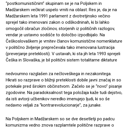
“postkomunističnim” skupinam se je na Poljskem in
Madžarskem večkrat uspelo vrniti na oblast. Res je, da je na
Madžarskem leta 1991 parlament z dvotretjinsko večino
sprejel tako imenovani zakon o odškodninah, ki bi lahko
omogočil obračun zločinov, storjenih iz političnih razlogov,
vendar je ustavno sodišče to določbo izpodbijalo. Na
Češkoslovaškem je vrnitev članov komunistične nomenklature
v politično življenje preprečevala tako imenovana lustracija
(preverjanje preteklosti). V ustavah, ki sta jih leta 1993 sprejeli
Češka in Slovaška, je bil politični sistem totalitarne diktature
nedvoumno razglašen za nečloveškega in nezakonitega.
Hkrati so razprave o bližnji preteklosti dobile javni značaj in so
potekale pred širokim občinstvom. Začelo se je “novo” pisanje
zgodovine. Na paradoksalnost tega položaja kaže tudi dejstvo,
da isti avtorji učbenikov neredko imenujejo ljudi, ki so še
nedavno veljali za “kontrarevolucionarje”, za junake.
Na Poljskem in Madžarskem so se dve desetletji po padcu
komunizma vedno znova razplamtele politične razprave o