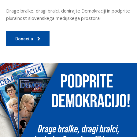
Drage bralke, dragi bralci, donirajte Demokraciji in podprite
pluralnost slovenskega medijskega prostora!
Donacija