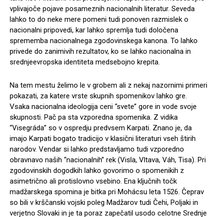
vplivajoče pojave posameznih nacionalnih literatur. Seveda
lahko to do neke mere pomeni tudi ponoven razmislek o
nacionalni pripovedi, kar lahko spremlja tudi določena
sprememba nacionalnega zgodovinskega kanona. To lahko
privede do zanimivih rezultatov, ko se lahko nacionalna in
srednjeevropska identiteta medsebojno krepita.
Na tem mestu želimo le v grobem ali z nekaj nazornimi primeri
pokazati, za katere vrste skupnih spomenikov lahko gre.
Vsaka nacionalna ideologija ceni “svete” gore in vode svoje
skupnosti. Pač pa sta vzporedna spomenika. Z vidika
“Visegráda” so v ospredju predvsem Karpati. Znano je, da
imajo Karpati bogato tradicijo v klasični literaturi vseh štirih
narodov. Vendar si lahko predstavljamo tudi vzporedno
obravnavo naših “nacionalnih” rek (Visla, Vltava, Váh, Tisa). Pri
zgodovinskih dogodkih lahko govorimo o spomenikih z
asimetrično ali protislovno vsebino. Ena ključnih točk
madžarskega spomina je bitka pri Mohácsu leta 1526. Čeprav
so bili v krščanski vojski poleg Madžarov tudi Čehi, Poljaki in
verjetno Slovaki in je ta poraz zapečatil usodo celotne Srednje