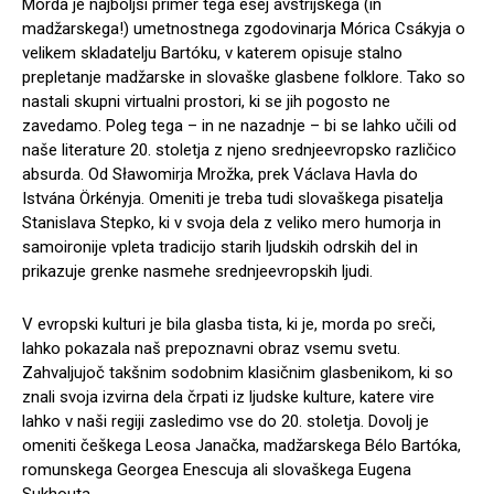
Morda je najboljši primer tega esej avstrijskega (in
madžarskega!) umetnostnega zgodovinarja Mórica Csákyja o
velikem skladatelju Bartóku, v katerem opisuje stalno
prepletanje madžarske in slovaške glasbene folklore. Tako so
nastali skupni virtualni prostori, ki se jih pogosto ne
zavedamo. Poleg tega – in ne nazadnje – bi se lahko učili od
naše literature 20. stoletja z njeno srednjeevropsko različico
absurda. Od Sławomirja Mrožka, prek Václava Havla do
Istvána Örkényja. Omeniti je treba tudi slovaškega pisatelja
Stanislava Stepko, ki v svoja dela z veliko mero humorja in
samoironije vpleta tradicijo starih ljudskih odrskih del in
prikazuje grenke nasmehe srednjeevropskih ljudi.
V evropski kulturi je bila glasba tista, ki je, morda po sreči,
lahko pokazala naš prepoznavni obraz vsemu svetu.
Zahvaljujoč takšnim sodobnim klasičnim glasbenikom, ki so
znali svoja izvirna dela črpati iz ljudske kulture, katere vire
lahko v naši regiji zasledimo vse do 20. stoletja. Dovolj je
omeniti češkega Leosa Janačka, madžarskega Bélo Bartóka,
romunskega Georgea Enescuja ali slovaškega Eugena