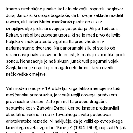
Imamo simbolične junake, kot sta slovaški roparski poglavar
Juraj Jánošík, ki oropa bogataše, da bi svoje zaklade razdelil
revnim, ali Lúdas Matyi, madžarski pastir gosi, ki z
iznajdljivostjo prelisiči svojega gospodarja. Ali pa Tadeusz
Rejtan, simbol brezupnega upora, ki se je med prvo delitvijo
Poljske v znak protesta vrgel na tla pred vhodom v
parlamentarno dvorano. Na panoramski sliki si stojijo ob
strani naši junaki za svobodo in tisti, ki mahajo z motiko proti
soncu. Nenazadnje je naš skupni junak tudi pogumni vojak
Švejk, ki mu je uspelo premagati celo tirane, ki so uvedli
nečloveške omejitve.
Val modernizacije v 19. stoletju, ki ga lahko imenujemo tudi
meščanska preobrazba, je v naši regiji dosegel predvsem
provincialne družbe. Zato je imel ta proces drugačne
sestavine kot v Zahodni Evropi, kjer so kmetje predstavljali
absolutno večino in so iz fevdalnega sveta podedovali
aristokratske razrede. Ni naključje, da je veliki ep evropskega
kmečkega sveta, zgodbo “Kmetje” (1904-1909), napisal Poljak