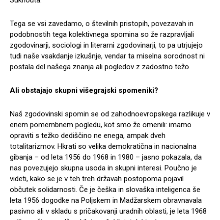
Sukhouta.
Tega se vsi zavedamo, o številnih pristopih, povezavah in
podobnostih tega kolektivnega spomina so že razpravljali
zgodovinarji, sociologi in literarni zgodovinarji, to pa utrjujejo
tudi naše vsakdanje izkušnje, vendar ta miselna sorodnost ni
postala del našega znanja ali pogledov z zadostno težo.
Ali obstajajo skupni višegrajski spomeniki?
Naš zgodovinski spomin se od zahodnoevropskega razlikuje v
enem pomembnem pogledu, kot smo že omenili: imamo
opraviti s težko dediščino ne enega, ampak dveh
totalitarizmov. Hkrati so velika demokratična in nacionalna
gibanja – od leta 1956 do 1968 in 1980 – jasno pokazala, da
nas povezujejo skupna usoda in skupni interesi. Poučno je
videti, kako se je v teh treh državah postopoma pojavil
občutek solidarnosti. Če je češka in slovaška inteligenca še
leta 1956 dogodke na Poljskem in Madžarskem obravnavala
pasivno ali v skladu s pričakovanji uradnih oblasti, je leta 1968