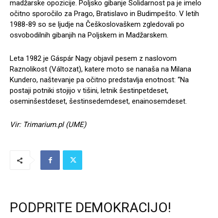
madžarske opozicije. Poljsko gibanje Solidarnost pa je imelo
očitno sporočilo za Prago, Bratislavo in Budimpešto. V letih
1988-89 so se ljudje na Češkoslovaškem zgledovali po
osvobodilnih gibanjih na Poljskem in Madžarskem.
Leta 1982 je Gáspár Nagy objavil pesem z naslovom
Raznolikost (Változat), katere moto se nanaša na Milana
Kundero, naštevanje pa očitno predstavlja enotnost: “Na
postaji potniki stojijo v tišini, letnik šestinpetdeset,
oseminšestdeset, šestinsedemdeset, enainosemdeset.
Vir: Trimarium.pl (UME)
PODPRITE DEMOKRACIJO!