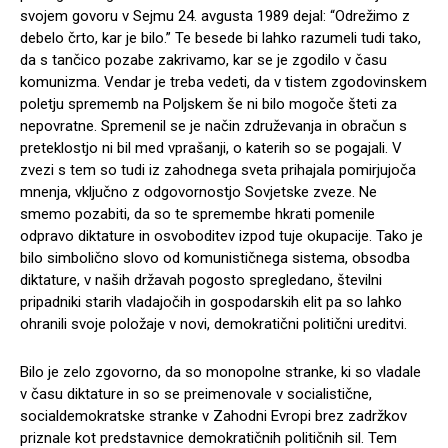
svojem govoru v Sejmu 24. avgusta 1989 dejal: “Odrežimo z
debelo črto, kar je bilo.” Te besede bi lahko razumeli tudi tako,
da s tančico pozabe zakrivamo, kar se je zgodilo v času
komunizma. Vendar je treba vedeti, da v tistem zgodovinskem
poletju sprememb na Poljskem še ni bilo mogoče šteti za
nepovratne. Spremenil se je način združevanja in obračun s
preteklostjo ni bil med vprašanji, o katerih so se pogajali. V
zvezi s tem so tudi iz zahodnega sveta prihajala pomirjujoča
mnenja, vključno z odgovornostjo Sovjetske zveze. Ne
smemo pozabiti, da so te spremembe hkrati pomenile
odpravo diktature in osvoboditev izpod tuje okupacije. Tako je
bilo simbolično slovo od komunističnega sistema, obsodba
diktature, v naših državah pogosto spregledano, številni
pripadniki starih vladajočih in gospodarskih elit pa so lahko
ohranili svoje položaje v novi, demokratični politični ureditvi.
Bilo je zelo zgovorno, da so monopolne stranke, ki so vladale
v času diktature in so se preimenovale v socialistične,
socialdemokratske stranke v Zahodni Evropi brez zadržkov
priznale kot predstavnice demokratičnih političnih sil. Tem