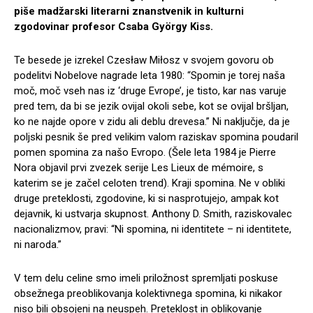
piše madžarski literarni znanstvenik in kulturni
zgodovinar profesor Csaba György Kiss.
Te besede je izrekel Czesław Miłosz v svojem govoru ob
podelitvi Nobelove nagrade leta 1980: “Spomin je torej naša
moč, moč vseh nas iz ‘druge Evrope’, je tisto, kar nas varuje
pred tem, da bi se jezik ovijal okoli sebe, kot se ovijal bršljan,
ko ne najde opore v zidu ali deblu drevesa.” Ni naključje, da je
poljski pesnik še pred velikim valom raziskav spomina poudaril
pomen spomina za našo Evropo. (Šele leta 1984 je Pierre
Nora objavil prvi zvezek serije Les Lieux de mémoire, s
katerim se je začel celoten trend). Kraji spomina. Ne v obliki
druge preteklosti, zgodovine, ki si nasprotujejo, ampak kot
dejavnik, ki ustvarja skupnost. Anthony D. Smith, raziskovalec
nacionalizmov, pravi: “Ni spomina, ni identitete – ni identitete,
ni naroda.”
V tem delu celine smo imeli priložnost spremljati poskuse
obsežnega preoblikovanja kolektivnega spomina, ki nikakor
niso bili obsojeni na neuspeh. Preteklost in oblikovanje