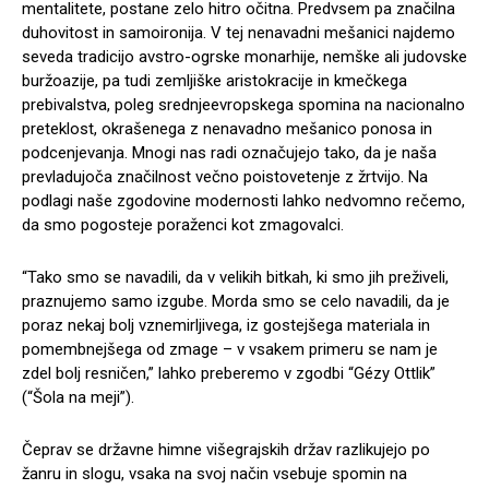
mentalitete, postane zelo hitro očitna. Predvsem pa značilna
duhovitost in samoironija. V tej nenavadni mešanici najdemo
seveda tradicijo avstro-ogrske monarhije, nemške ali judovske
buržoazije, pa tudi zemljiške aristokracije in kmečkega
prebivalstva, poleg srednjeevropskega spomina na nacionalno
preteklost, okrašenega z nenavadno mešanico ponosa in
podcenjevanja. Mnogi nas radi označujejo tako, da je naša
prevladujoča značilnost večno poistovetenje z žrtvijo. Na
podlagi naše zgodovine modernosti lahko nedvomno rečemo,
da smo pogosteje poraženci kot zmagovalci.
“Tako smo se navadili, da v velikih bitkah, ki smo jih preživeli,
praznujemo samo izgube. Morda smo se celo navadili, da je
poraz nekaj bolj vznemirljivega, iz gostejšega materiala in
pomembnejšega od zmage – v vsakem primeru se nam je
zdel bolj resničen,” lahko preberemo v zgodbi “Gézy Ottlik”
(“Šola na meji”).
Čeprav se državne himne višegrajskih držav razlikujejo po
žanru in slogu, vsaka na svoj način vsebuje spomin na