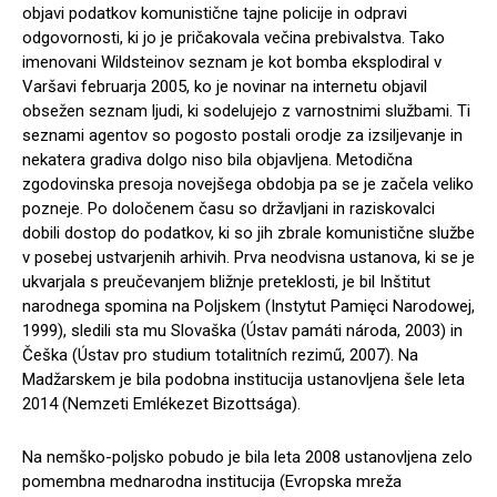
objavi podatkov komunistične tajne policije in odpravi
odgovornosti, ki jo je pričakovala večina prebivalstva. Tako
imenovani Wildsteinov seznam je kot bomba eksplodiral v
Varšavi februarja 2005, ko je novinar na internetu objavil
obsežen seznam ljudi, ki sodelujejo z varnostnimi službami. Ti
seznami agentov so pogosto postali orodje za izsiljevanje in
nekatera gradiva dolgo niso bila objavljena. Metodična
zgodovinska presoja novejšega obdobja pa se je začela veliko
pozneje. Po določenem času so državljani in raziskovalci
dobili dostop do podatkov, ki so jih zbrale komunistične službe
v posebej ustvarjenih arhivih. Prva neodvisna ustanova, ki se je
ukvarjala s preučevanjem bližnje preteklosti, je bil Inštitut
narodnega spomina na Poljskem (Instytut Pamięci Narodowej,
1999), sledili sta mu Slovaška (Ústav památi národa, 2003) in
Češka (Ústav pro studium totalitních rezimű, 2007). Na
Madžarskem je bila podobna institucija ustanovljena šele leta
2014 (Nemzeti Emlékezet Bizottsága).
Na nemško-poljsko pobudo je bila leta 2008 ustanovljena zelo
pomembna mednarodna institucija (Evropska mreža