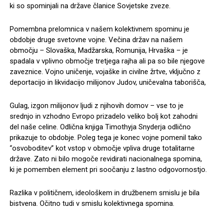
ki so spominjali na države članice Sovjetske zveze.
Pomembna prelomnica v našem kolektivnem spominu je
obdobje druge svetovne vojne. Večina držav na našem
območju – Slovaška, Madžarska, Romunija, Hrvaška – je
spadala v vplivno območje tretjega rajha ali pa so bile njegove
zaveznice. Vojno uničenje, vojaške in civilne žrtve, vključno z
deportacijo in likvidacijo milijonov Judov, uničevalna taborišča,
Gulag, izgon milijonov ljudi z njihovih domov – vse to je
srednjo in vzhodno Evropo prizadelo veliko bolj kot zahodni
del naše celine. Odlična knjiga Timothyja Snyderja odlično
prikazuje to obdobje. Poleg tega je konec vojne pomenil tako
“osvoboditev” kot vstop v območje vpliva druge totalitarne
države. Zato ni bilo mogoče revidirati nacionalnega spomina,
ki je pomemben element pri soočanju z lastno odgovornostjo.
Razlika v političnem, ideološkem in družbenem smislu je bila
bistvena. Očitno tudi v smislu kolektivnega spomina.