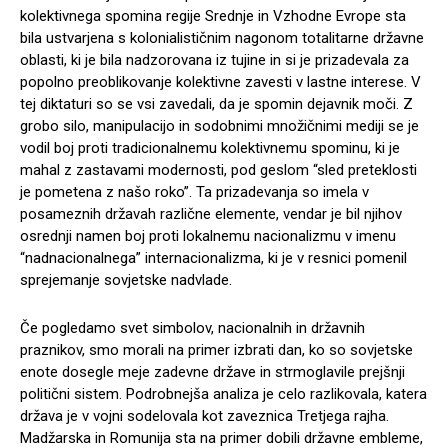
kolektivnega spomina regije Srednje in Vzhodne Evrope sta
bila ustvarjena s kolonialističnim nagonom totalitarne državne
oblasti, ki je bila nadzorovana iz tujine in si je prizadevala za
popolno preoblikovanje kolektivne zavesti v lastne interese. V
tej diktaturi so se vsi zavedali, da je spomin dejavnik moči. Z
grobo silo, manipulacijo in sodobnimi množičnimi mediji se je
vodil boj proti tradicionalnemu kolektivnemu spominu, ki je
mahal z zastavami modernosti, pod geslom “sled preteklosti
je pometena z našo roko”. Ta prizadevanja so imela v
posameznih državah različne elemente, vendar je bil njihov
osrednji namen boj proti lokalnemu nacionalizmu v imenu
“nadnacionalnega” internacionalizma, ki je v resnici pomenil
sprejemanje sovjetske nadvlade.
Če pogledamo svet simbolov, nacionalnih in državnih
praznikov, smo morali na primer izbrati dan, ko so sovjetske
enote dosegle meje zadevne države in strmoglavile prejšnji
politični sistem. Podrobnejša analiza je celo razlikovala, katera
država je v vojni sodelovala kot zaveznica Tretjega rajha.
Madžarska in Romunija sta na primer dobili državne embleme,