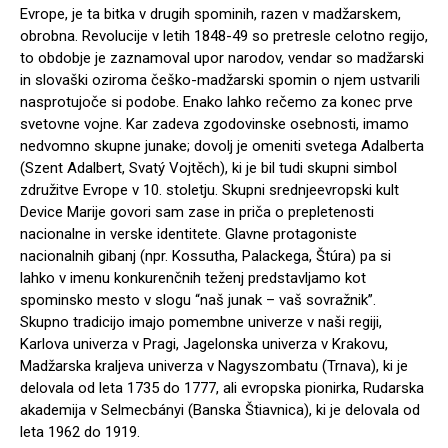
Evrope, je ta bitka v drugih spominih, razen v madžarskem,
obrobna. Revolucije v letih 1848-49 so pretresle celotno regijo,
to obdobje je zaznamoval upor narodov, vendar so madžarski
in slovaški oziroma češko-madžarski spomin o njem ustvarili
nasprotujoče si podobe. Enako lahko rečemo za konec prve
svetovne vojne. Kar zadeva zgodovinske osebnosti, imamo
nedvomno skupne junake; dovolj je omeniti svetega Adalberta
(Szent Adalbert, Svatý Vojtěch), ki je bil tudi skupni simbol
združitve Evrope v 10. stoletju. Skupni srednjeevropski kult
Device Marije govori sam zase in priča o prepletenosti
nacionalne in verske identitete. Glavne protagoniste
nacionalnih gibanj (npr. Kossutha, Palackega, Štúra) pa si
lahko v imenu konkurenčnih teženj predstavljamo kot
spominsko mesto v slogu “naš junak – vaš sovražnik”.
Skupno tradicijo imajo pomembne univerze v naši regiji,
Karlova univerza v Pragi, Jagelonska univerza v Krakovu,
Madžarska kraljeva univerza v Nagyszombatu (Trnava), ki je
delovala od leta 1735 do 1777, ali evropska pionirka, Rudarska
akademija v Selmecbányi (Banska Štiavnica), ki je delovala od
leta 1962 do 1919.