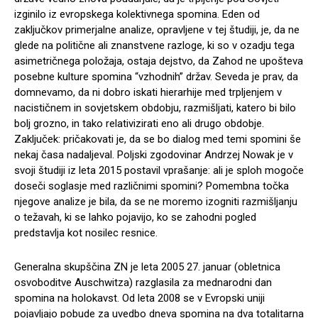
izginilo iz evropskega kolektivnega spomina. Eden od
zaključkov primerjalne analize, opravljene v tej študiji, je, da ne
glede na politične ali znanstvene razloge, ki so v ozadju tega
asimetričnega položaja, ostaja dejstvo, da Zahod ne upošteva
posebne kulture spomina “vzhodnih” držav. Seveda je prav, da
domnevamo, da ni dobro iskati hierarhije med trpljenjem v
nacističnem in sovjetskem obdobju, razmišljati, katero bi bilo
bolj grozno, in tako relativizirati eno ali drugo obdobje.
Zaključek: pričakovati je, da se bo dialog med temi spomini še
nekaj časa nadaljeval. Poljski zgodovinar Andrzej Nowak je v
svoji študiji iz leta 2015 postavil vprašanje: ali je sploh mogoče
doseči soglasje med različnimi spomini? Pomembna točka
njegove analize je bila, da se ne moremo izogniti razmišljanju
o težavah, ki se lahko pojavijo, ko se zahodni pogled
predstavlja kot nosilec resnice.
Generalna skupščina ZN je leta 2005 27. januar (obletnica
osvoboditve Auschwitza) razglasila za mednarodni dan
spomina na holokavst. Od leta 2008 se v Evropski uniji
pojavljajo pobude za uvedbo dneva spomina na dva totalitarna