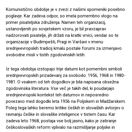
Komunistično obdobje je v zvezi z našimi spomeniki posebno
poglavje. Kar zadeva odpor, so imela pomembno vlogo na
primer pisateljska združenja. Namen teh organizacij,
ustanovljenih po sovjetskem vzoru, je bil pravzaprav
nadzorovati pisatelje, jih držati na kratki vrvici, vendar so te
organizacije v Budimpešti, Pragi in Varšavi v imenu
srednjeevropskih tradicij kmalu postale forumi za izmenjavo
svobodne misli v tistih zgodovinskih letih.
Iz tega obdobja izstopajo trije datumi kot pomembni simboli
srednjeevropskih prizadevanj za svobodo: 1956, 1968 in 1980-
1981. O vsakem od teh dogodkov je bila napisana obsežna
zgodovinska literatura. Vse več je takih del, ki poudarjajo
srednjeevropski kontekst teh datumov in neposredno
povezavo med dogodki leta 1956 na Poljskem in Madžarskem.
Poleg tega lahko beremo kritike čeških in slovaških avtorjev o
ravnanju češke in slovaške inteligence v tistem času. Kar
zadeva leto 1968, postaja vse bolj jasno, kako je zatiranje
češkoslovaških reform vplivalo na razmišljanje poljske in