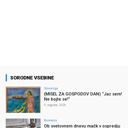
SORODNE VSEBINE
Slovenija
(MISEL ZA GOSPODOV DAN) “Jaz sem!
Ne bojte se!”
9. avgusta, 2026
Rumeno
Ob svetovnem dnevu mačk v ospredju