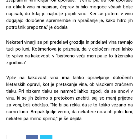
žveplanimi vini krajši rok uporabe. “Vemo pa, da rok uporabe
na etiketi vina ni napisan, čeprav bi bilo mogoče včasih bolje
napisati, do kdaj je najbolje popiti vino. Ker se potem v vinu
dogajajo določene spremembe in vprašanje je, kako hitro jih
potrošnik prepozna,” je dodala.
Nekateri vinarji se pri predelavi grozdja in pridelavi vina ravnajo
tudi po luni. Košmerlova je priznala, da v določeni meri lahko
to vpliva na kakovost, v “bistveno večji meri pa je to trženjska
zgodbica”.
Vpliv na kakovost vina ima lahko opravljanje določenih
kletarskih opravil, kot je pretakanje vina, ob visokem zračnem
tlaku. Pri nizkem tlaku se namreč lahko zgodi, da se snovi v
vinu, ki se jih želimo s pretokom znebiti, saj so manj prijetne
za vonj, bolj obdržijo. “Ne bi pa rekla, da je to toliko vezano na
samo luno. Ampak ljudje vemo, da nekatere nosi ob polni luni,
nekateri pa mirno spimo,” je še dejala.