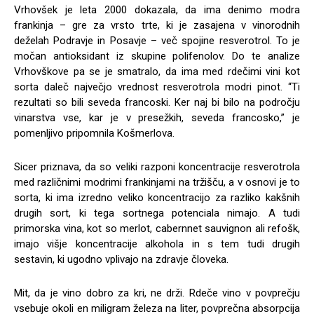
Vrhovšek je leta 2000 dokazala, da ima denimo modra
frankinja – gre za vrsto trte, ki je zasajena v vinorodnih
deželah Podravje in Posavje – več spojine resverotrol. To je
močan antioksidant iz skupine polifenolov. Do te analize
Vrhovškove pa se je smatralo, da ima med rdečimi vini kot
sorta daleč največjo vrednost resverotrola modri pinot. “Ti
rezultati so bili seveda francoski. Ker naj bi bilo na področju
vinarstva vse, kar je v presežkih, seveda francosko,” je
pomenljivo pripomnila Košmerlova.
Sicer priznava, da so veliki razponi koncentracije resverotrola
med različnimi modrimi frankinjami na tržišču, a v osnovi je to
sorta, ki ima izredno veliko koncentracijo za razliko kakšnih
drugih sort, ki tega sortnega potenciala nimajo. A tudi
primorska vina, kot so merlot, cabernnet sauvignon ali refošk,
imajo višje koncentracije alkohola in s tem tudi drugih
sestavin, ki ugodno vplivajo na zdravje človeka.
Mit, da je vino dobro za kri, ne drži. Rdeče vino v povprečju
vsebuje okoli en miligram železa na liter, povprečna absorpcija