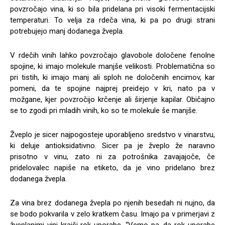
povzročajo vina, ki so bila pridelana pri visoki fermentacijski
temperaturi. To velja za rdeča vina, ki pa po drugi strani
potrebujejo manj dodanega žvepla.
V rdečih vinih lahko povzročajo glavobole določene fenolne
spojine, ki imajo molekule manjše velikosti. Problematična so
pri tistih, ki imajo manj ali sploh ne določenih encimov, kar
pomeni, da te spojine najprej preidejo v kri, nato pa v
možgane, kjer povzročijo krčenje ali širjenje kapilar. Običajno
se to zgodi pri mladih vinih, ko so te molekule še manjše.
Žveplo je sicer najpogosteje uporabljeno sredstvo v vinarstvu,
ki deluje antioksidativno. Sicer pa je žveplo že naravno
prisotno v vinu, zato ni za potrošnika zavajajoče, če
pridelovalec napiše na etiketo, da je vino pridelano brez
dodanega žvepla.
Za vina brez dodanega žvepla po njenih besedah ni nujno, da
se bodo pokvarila v zelo kratkem času. Imajo pa v primerjavi z