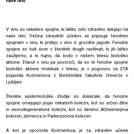
naše telo.
V vinu so nekatere spojine, ki lahko zelo zdravilno delujejo na
naše telo. Večina zdravilnih učinkov se pripisuje fenolnim
spojinam v vinu, ki pridejo v vino iz grozdne jagode. Fenolne
spojine so tudi sicer v številnih drugih rastlinah, ki jih lahko
zaužijemo, a ni nujno, da bodo v našem telesu biološko
aktivne. Etanol v vinu pa povzroči, da so te fenolne spojine
biološko aktivne molekule v telesu, je v pogovoru za STA
pojasnila Košmerlova z Biotehniške fakultete Univerze v
Ljubljani.
Številne epidemiološke študije so dokazale, da fenolne
spojine omejujejo pojav nekaterih bolezni, kot so srčno-žilne
in nevrodegenerativne bolezni, kot so denimo Alzheimerjeva
bolezen, demenca in Parkinsonova bolezen.
A kot je opozorila Košmerlova, je za zdravilen učinek