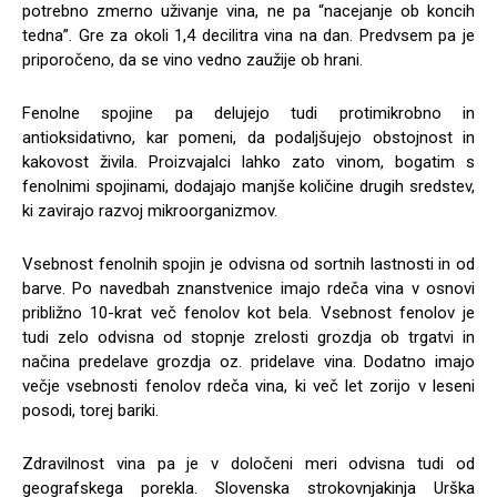
potrebno zmerno uživanje vina, ne pa “nacejanje ob koncih
tedna”. Gre za okoli 1,4 decilitra vina na dan. Predvsem pa je
priporočeno, da se vino vedno zaužije ob hrani.
Fenolne spojine pa delujejo tudi protimikrobno in
antioksidativno, kar pomeni, da podaljšujejo obstojnost in
kakovost živila. Proizvajalci lahko zato vinom, bogatim s
fenolnimi spojinami, dodajajo manjše količine drugih sredstev,
ki zavirajo razvoj mikroorganizmov.
Vsebnost fenolnih spojin je odvisna od sortnih lastnosti in od
barve. Po navedbah znanstvenice imajo rdeča vina v osnovi
približno 10-krat več fenolov kot bela. Vsebnost fenolov je
tudi zelo odvisna od stopnje zrelosti grozdja ob trgatvi in
načina predelave grozdja oz. pridelave vina. Dodatno imajo
večje vsebnosti fenolov rdeča vina, ki več let zorijo v leseni
posodi, torej bariki.
Zdravilnost vina pa je v določeni meri odvisna tudi od
geografskega porekla. Slovenska strokovnjakinja Urška