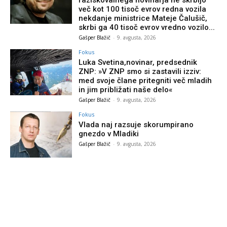
več kot 100 tisoč evrov redna vozila
nekdanje ministrice Mateje Čalušič,
skrbi ga 40 tisoč evrov vredno vozilo...
Gašper Blažič
-
9. avgusta, 2026
Fokus
Luka Svetina,novinar, predsednik
ZNP: »V ZNP smo si zastavili izziv:
med svoje člane pritegniti več mladih
in jim približati naše delo«
Gašper Blažič
-
9. avgusta, 2026
Fokus
Vlada naj razsuje skorumpirano
gnezdo v Mladiki
Gašper Blažič
-
9. avgusta, 2026