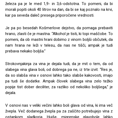
železa pa je le med 1,9- in 3,6-odstotna. To pomeni, da bi
morali popiti okoli 40 litrov na dan, da bi se kaj poznalo na krvi,
kar pa seveda daleč presega priporočene vrednosti.
Je pa po besedah Košmerlove dejstvo, da pomaga prebaviti
hrano, zlasti če je mastna. “Alkohol je tisti, ki topi maščobe. To
pomeni, da ob mastni hrani dobimo z vinom boljši občutek, da
nam hrana ne leži v telesu, da nas ne tišči, ampak je tudi
prebava nekako boljša.”
Strokovnjakinja za vina je dejala tudi, da je mit o tem, da od
slabega vina glava boli, od dobrega pa ne, iz trte izvit. “Res je,
da so slabša vina v osnovi lahko tako slabše kakovosti, imajo
pa tudi še dodatke. Ampak človek slabega vina zelo težko
popije tist dober deciliter, za razliko od nekoliko boljšega,” je
dejala.
V osnovi nas v veliki večini lahko boli glava od vina, ki ima več
žvepla. Več dodanega žvepla pa za zaščito potrebujejo vina z
ostankom sladkorja. Hujše, migrenske glavobole lahko