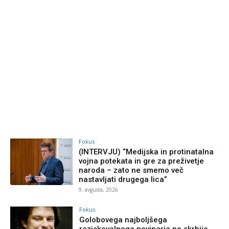
Fokus
(INTERVJU) “Medijska in protinatalna
vojna potekata in gre za preživetje
naroda – zato ne smemo več
nastavljati drugega lica”
9. avgusta, 2026
Fokus
Golobovega najboljšega
raziskovalnega novinarja ne skrbijo