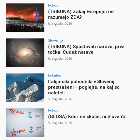
Fokus
(TRIBUNA) Zakaj Evropejci ne
razumejo ZDA?
6. avgusta, 2026
Slovenija
(TRIBUNA) Spoštovati naravo; prva
točka: Čudež narave
6. avgusta, 2026
Lokalno
Italijanski pohodniki v Sloveniji
prestrašeni – poglejte, na kaj so
naleteli
5. avgusta, 2026
Fokus
(GLOSA) Kdor ne skače, ni Sloven’c!
5. avgusta, 2026