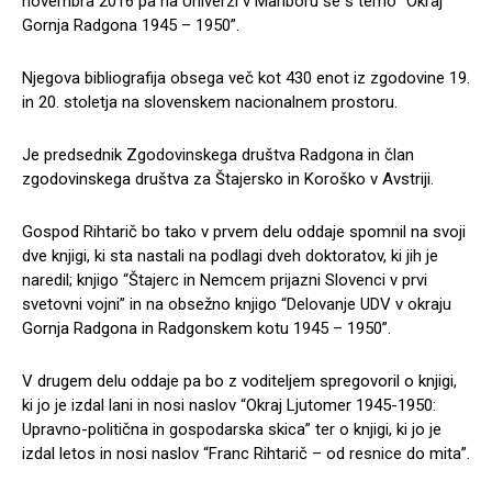
novembra 2016 pa na Univerzi v Mariboru še s temo “Okraj
Gornja Radgona 1945 – 1950”.
Njegova bibliografija obsega več kot 430 enot iz zgodovine 19.
in 20. stoletja na slovenskem nacionalnem prostoru.
Je predsednik Zgodovinskega društva Radgona in član
zgodovinskega društva za Štajersko in Koroško v Avstriji.
Gospod Rihtarič bo tako v prvem delu oddaje spomnil na svoji
dve knjigi, ki sta nastali na podlagi dveh doktoratov, ki jih je
naredil; knjigo “Štajerc in Nemcem prijazni Slovenci v prvi
svetovni vojni” in na obsežno knjigo “Delovanje UDV v okraju
Gornja Radgona in Radgonskem kotu 1945 – 1950”.
V drugem delu oddaje pa bo z voditeljem spregovoril o knjigi,
ki jo je izdal lani in nosi naslov “Okraj Ljutomer 1945-1950:
Upravno-politična in gospodarska skica” ter o knjigi, ki jo je
izdal letos in nosi naslov “Franc Rihtarič – od resnice do mita”.