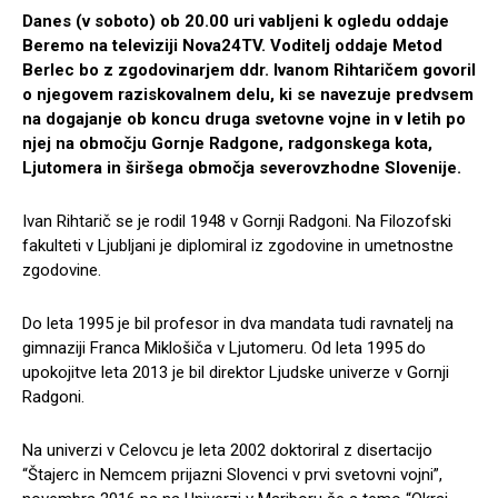
Danes (v soboto) ob 20.00 uri vabljeni k ogledu oddaje
Beremo na televiziji Nova24TV. Voditelj oddaje Metod
Berlec bo z zgodovinarjem ddr. Ivanom Rihtaričem govoril
o njegovem raziskovalnem delu, ki se navezuje predvsem
na dogajanje ob koncu druga svetovne vojne in v letih po
njej na območju Gornje Radgone, radgonskega kota,
Ljutomera in širšega območja severovzhodne Slovenije.
Ivan Rihtarič se je rodil 1948 v Gornji Radgoni. Na Filozofski
fakulteti v Ljubljani je diplomiral iz zgodovine in umetnostne
zgodovine.
Do leta 1995 je bil profesor in dva mandata tudi ravnatelj na
gimnaziji Franca Miklošiča v Ljutomeru. Od leta 1995 do
upokojitve leta 2013 je bil direktor Ljudske univerze v Gornji
Radgoni.
Na univerzi v Celovcu je leta 2002 doktoriral z disertacijo
“Štajerc in Nemcem prijazni Slovenci v prvi svetovni vojni”,