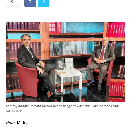
Voditelj oddaje Beremo Metod Berlec in zgodovinar ddr. Ivan Rihtarič Foto:
Nova24TV
Piše:
M. B.