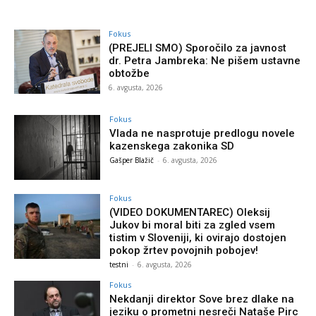
Fokus
(PREJELI SMO) Sporočilo za javnost
dr. Petra Jambreka: Ne pišem ustavne
obtožbe
6. avgusta, 2026
Fokus
Vlada ne nasprotuje predlogu novele
kazenskega zakonika SD
Gašper Blažič
-
6. avgusta, 2026
Fokus
(VIDEO DOKUMENTAREC) Oleksij
Jukov bi moral biti za zgled vsem
tistim v Sloveniji, ki ovirajo dostojen
pokop žrtev povojnih pobojev!
testni
-
6. avgusta, 2026
Fokus
Nekdanji direktor Sove brez dlake na
jeziku o prometni nesreči Nataše Pirc