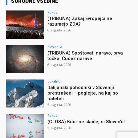
SORODNE VSEBINE
Fokus
(TRIBUNA) Zakaj Evropejci ne
razumejo ZDA?
6. avgusta, 2026
Slovenija
(TRIBUNA) Spoštovati naravo; prva
točka: Čudež narave
6. avgusta, 2026
Lokalno
Italijanski pohodniki v Sloveniji
prestrašeni – poglejte, na kaj so
naleteli
5. avgusta, 2026
Fokus
(GLOSA) Kdor ne skače, ni Sloven’c!
5. avgusta, 2026