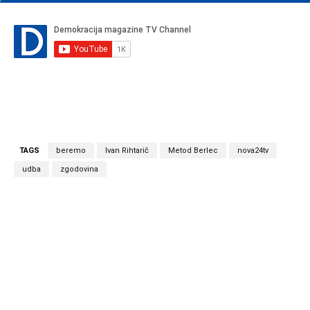
TAGS
beremo
Ivan Rihtarič
Metod Berlec
nova24tv
udba
zgodovina