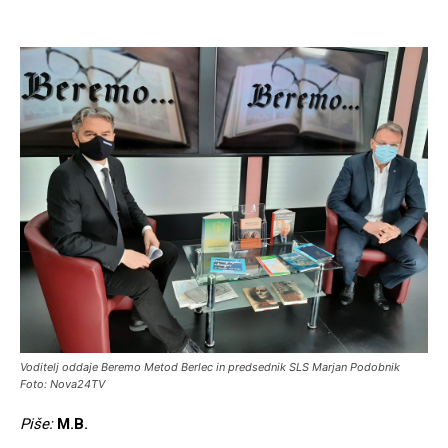
Voditelj oddaje Beremo Metod Berlec in predsednik SLS Marjan Podobnik
Foto: Nova24TV
Piše:
M.B.