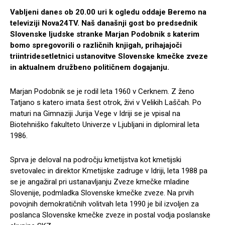
Vabljeni danes ob 20.00 uri k ogledu oddaje Beremo na
televiziji Nova24TV. Naš današnji gost bo predsednik
Slovenske ljudske stranke Marjan Podobnik s katerim
bomo spregovorili o različnih knjigah, prihajajoči
triintridesetletnici ustanovitve Slovenske kmečke zveze
in aktualnem družbeno političnem dogajanju.
Marjan Podobnik se je rodil leta 1960 v Cerknem. Z ženo
Tatjano s katero imata šest otrok, živi v Velikih Laščah. Po
maturi na Gimnaziji Jurija Vege v Idriji se je vpisal na
Biotehniško fakulteto Univerze v Ljubljani in diplomiral leta
1986.
Sprva je deloval na področju kmetijstva kot kmetijski
svetovalec in direktor Kmetijske zadruge v Idriji, leta 1988 pa
se je angažiral pri ustanavljanju Zveze kmečke mladine
Slovenije, podmladka Slovenske kmečke zveze. Na prvih
povojnih demokratičnih volitvah leta 1990 je bil izvoljen za
poslanca Slovenske kmečke zveze in postal vodja poslanske