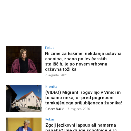
Fokus
Ni zime za Eskime: nekdanja ustavna
sodnica, znana po levičarskih
stališčih, je po novem vrhovna
državna tožilka
7. avgusta, 2026
Kronika
(VIDEO) Migranti rogovilijo v Vinici in
to samo nekaj ur pred pogrebom
tamkajšnjega priljubljenega župnika!
Gašper Blažič
-
7. avgusta, 2026
Fokus
Zgolj jezikovni lapsus ali namerna
napaka? Ime druge sopotnice Pirc