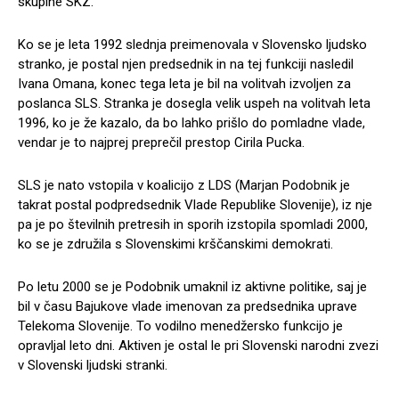
skupine SKZ.
Ko se je leta 1992 slednja preimenovala v Slovensko ljudsko
stranko, je postal njen predsednik in na tej funkciji nasledil
Ivana Omana, konec tega leta je bil na volitvah izvoljen za
poslanca SLS. Stranka je dosegla velik uspeh na volitvah leta
1996, ko je že kazalo, da bo lahko prišlo do pomladne vlade,
vendar je to najprej preprečil prestop Cirila Pucka.
SLS je nato vstopila v koalicijo z LDS (Marjan Podobnik je
takrat postal podpredsednik Vlade Republike Slovenije), iz nje
pa je po številnih pretresih in sporih izstopila spomladi 2000,
ko se je združila s Slovenskimi krščanskimi demokrati.
Po letu 2000 se je Podobnik umaknil iz aktivne politike, saj je
bil v času Bajukove vlade imenovan za predsednika uprave
Telekoma Slovenije. To vodilno menedžersko funkcijo je
opravljal leto dni. Aktiven je ostal le pri Slovenski narodni zvezi
v Slovenski ljudski stranki.