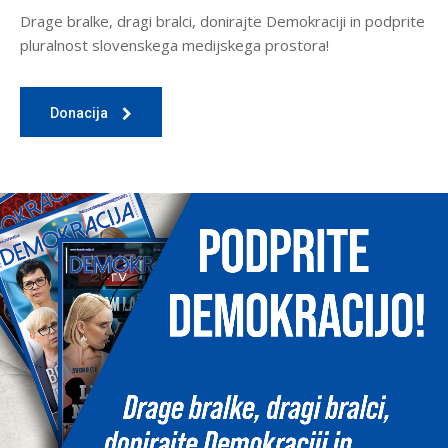
Drage bralke, dragi bralci, donirajte Demokraciji in podprite
pluralnost slovenskega medijskega prostora!
Donacija