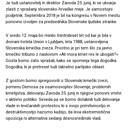
Je tudi ustanovitelj in direktor Zavoda 25. junij, ki se ukvarja
zlasti z vprašanji slovensko-hrvaške meje. Je samostojni
podjetnik. Septembra 2018 je bil na kongresu v Novem mestu
ponovno izvoljen za predsednika Slovenske ljudske stranke.
V sredo 12. maja bo minilo triintrideset let od kar je bila v
dvorani hotela Union v Ljubljani, leta 1988, ustanovljena
Slovenska kmečka zveza. Prvotno je pri tem šlo za javno
kmečko tribuno z naslovom »Ali mora kmet res le ubogati?«
Gosta bomo zato vprašali, kako se spominja tega dogodka.
Dogodka, ki je pretresel tudi takratno partijsko oblast.
Z gostom bomo spregovorili o Slovenski kmečki zvezi,
pomenu Demosa za osamosvojitev Slovenije, problemih
kmetijstva, delovanju Zavoda 25. junij in njegovi ponovni vrnitvi
v aktivno politiko. Seveda pa se bomo dotaknili tudi delovanja
vlade in levičarskih protestov, ki s svojo primitivnostjo in
destruktivnostjo nazorno kažejo, da leva ekstremistična
opozicija ni alternativa sedanji desnosredinski vladi.