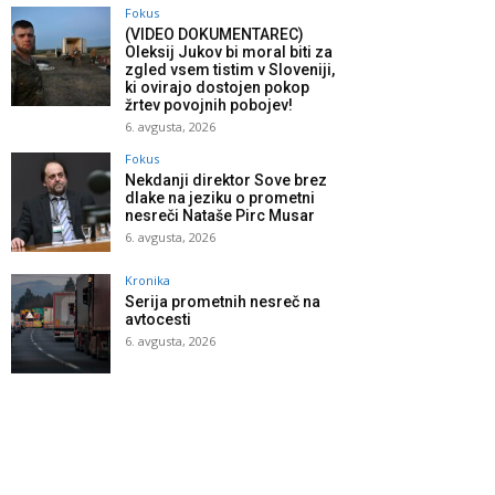
Fokus
(VIDEO DOKUMENTAREC)
Oleksij Jukov bi moral biti za
zgled vsem tistim v Sloveniji,
ki ovirajo dostojen pokop
žrtev povojnih pobojev!
6. avgusta, 2026
Fokus
Nekdanji direktor Sove brez
dlake na jeziku o prometni
nesreči Nataše Pirc Musar
6. avgusta, 2026
Kronika
Serija prometnih nesreč na
avtocesti
6. avgusta, 2026