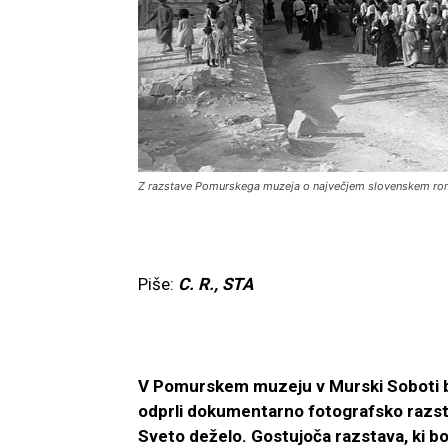
Z razstave Pomurskega muzeja o največjem slovenskem rom
Piše:
C. R., STA
V Pomurskem muzeju v Murski Soboti b
odprli dokumentarno fotografsko razst
Sveto deželo. Gostujoča razstava, ki bo