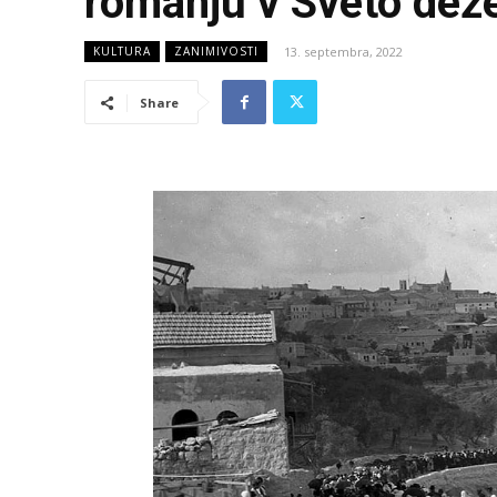
romanju v Sveto dež
13. septembra, 2022
KULTURA
ZANIMIVOSTI
Share