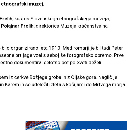
 etnografski muzej.
Frelih
, kustos Slovenskega etnografskega muzeja,
Polajnar Frelih
, direktorica Muzeja krščanstva na
bilo organizirano leta 1910. Med romarji je bil tudi Peter
 osebne prtljage vzel s seboj še fotografsko opremo. Prve
 vestno dokumentiral celotno pot po Sveti deželi.
sem iz cerkve Božjega groba in z Oljske gore. Naglič je
Ain Karem in se udeležil izleta s kočijami do Mrtvega morja.