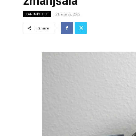
zmanjšala
21. marca, 2022
ZANIMIVOSTI
Share