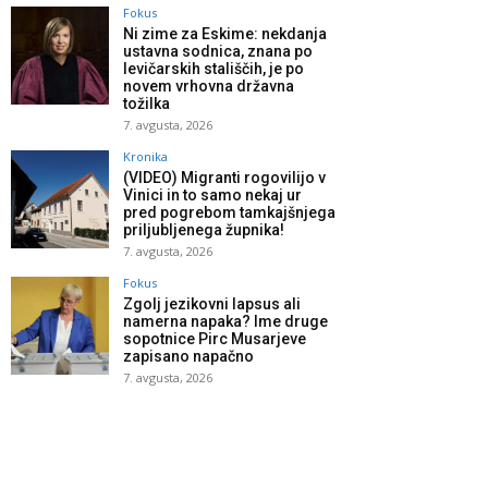
Fokus
Ni zime za Eskime: nekdanja
ustavna sodnica, znana po
levičarskih stališčih, je po
novem vrhovna državna
tožilka
7. avgusta, 2026
Kronika
(VIDEO) Migranti rogovilijo v
Vinici in to samo nekaj ur
pred pogrebom tamkajšnjega
priljubljenega župnika!
7. avgusta, 2026
Fokus
Zgolj jezikovni lapsus ali
namerna napaka? Ime druge
sopotnice Pirc Musarjeve
zapisano napačno
7. avgusta, 2026