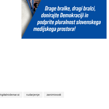
igitalnidenar.si
rudarjenje
zanimivosti