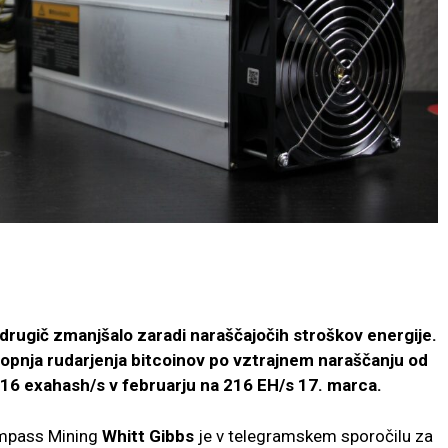
drugič zmanjšalo zaradi naraščajočih stroškov energije.
topnja rudarjenja bitcoinov po vztrajnem naraščanju od
216 exahash/s v februarju na 216 EH/s 17. marca.
Compass Mining
Whitt Gibbs
je v telegramskem sporočilu za