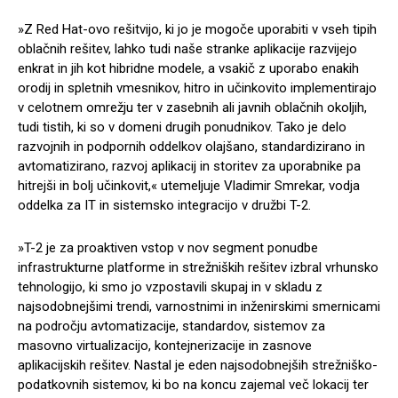
»Z Red Hat-ovo rešitvijo, ki jo je mogoče uporabiti v vseh tipih
oblačnih rešitev, lahko tudi naše stranke aplikacije razvijejo
enkrat in jih kot hibridne modele, a vsakič z uporabo enakih
orodij in spletnih vmesnikov, hitro in učinkovito implementirajo
v celotnem omrežju ter v zasebnih ali javnih oblačnih okoljih,
tudi tistih, ki so v domeni drugih ponudnikov. Tako je delo
razvojnih in podpornih oddelkov olajšano, standardizirano in
avtomatizirano, razvoj aplikacij in storitev za uporabnike pa
hitrejši in bolj učinkovit,« utemeljuje Vladimir Smrekar, vodja
oddelka za IT in sistemsko integracijo v družbi T-2.
»T-2 je za proaktiven vstop v nov segment ponudbe
infrastrukturne platforme in strežniških rešitev izbral vrhunsko
tehnologijo, ki smo jo vzpostavili skupaj in v skladu z
najsodobnejšimi trendi, varnostnimi in inženirskimi smernicami
na področju avtomatizacije, standardov, sistemov za
masovno virtualizacijo, kontejnerizacije in zasnove
aplikacijskih rešitev. Nastal je eden najsodobnejših strežniško-
podatkovnih sistemov, ki bo na koncu zajemal več lokacij ter