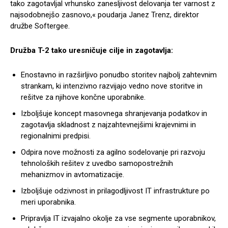
tako zagotavljal vrhunsko zanesljivost delovanja ter varnost z
najsodobnejšo zasnovo,« poudarja Janez Trenz, direktor
družbe Softergee.
Družba T-2 tako uresničuje cilje in zagotavlja:
Enostavno in razširljivo ponudbo storitev najbolj zahtevnim
strankam, ki intenzivno razvijajo vedno nove storitve in
rešitve za njihove končne uporabnike.
Izboljšuje koncept masovnega shranjevanja podatkov in
zagotavlja skladnost z najzahtevnejšimi krajevnimi in
regionalnimi predpisi.
Odpira nove možnosti za agilno sodelovanje pri razvoju
tehnoloških rešitev z uvedbo samopostrežnih
mehanizmov in avtomatizacije.
Izboljšuje odzivnost in prilagodljivost IT infrastrukture po
meri uporabnika.
Pripravlja IT izvajalno okolje za vse segmente uporabnikov,