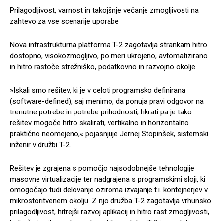
Prilagodljivost, varnost in takojšnje večanje zmogljivosti na
zahtevo za vse scenarije uporabe
Nova infrastrukturna platforma T-2 zagotavlja strankam hitro
dostopno, visokozmogljivo, po meri ukrojeno, avtomatizirano
in hitro rastoče strežniško, podatkovno in razvojno okolje.
»Iskali smo rešitev, ki je v celoti programsko definirana
(software-defined), saj menimo, da ponuja pravi odgovor na
trenutne potrebe in potrebe prihodnosti, hkrati pa je tako
rešitev mogoče hitro skalirati, vertikalno in horizontalno
praktično neomejeno,« pojasnjuje Jernej Stopinšek, sistemski
inženir v družbi T-2.
Rešitev je zgrajena s pomočjo najsodobnejše tehnologije
masovne virtualizacije ter nadgrajena s programskimi sloji, ki
omogočajo tudi delovanje oziroma izvajanje t.i. kontejnerjev v
mikrostoritvenem okolju. Z njo družba T-2 zagotavlja vrhunsko
prilagodljivost, hitrejši razvoj aplikacij in hitro rast zmogljivosti,