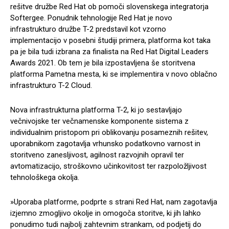
rešitve družbe Red Hat ob pomoči slovenskega integratorja
Softergee. Ponudnik tehnologije Red Hat je novo
infrastrukturo družbe T-2 predstavil kot vzorno
implementacijo v posebni študiji primera, platforma kot taka
pa je bila tudi izbrana za finalista na Red Hat Digital Leaders
Awards 2021. Ob tem je bila izpostavljena še storitvena
platforma Pametna mesta, ki se implementira v novo oblačno
infrastrukturo T-2 Cloud.
Nova infrastrukturna platforma T-2, ki jo sestavljajo
večnivojske ter večnamenske komponente sistema z
individualnim pristopom pri oblikovanju posameznih rešitev,
uporabnikom zagotavlja vrhunsko podatkovno varnost in
storitveno zanesljivost, agilnost razvojnih opravil ter
avtomatizacijo, stroškovno učinkovitost ter razpoložljivost
tehnološkega okolja.
»Uporaba platforme, podprte s strani Red Hat, nam zagotavlja
izjemno zmogljivo okolje in omogoča storitve, ki jih lahko
ponudimo tudi najbolj zahtevnim strankam, od podjetij do