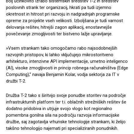
bolj učinkovito izrabo sistemskih sredstev T-2 in sredstev
poslovnih strank ter organizacij, hkrati pa tudi izjemno
okretnost in hitrost pri razvoju in nadgradnjah programske
opreme za projekte vseh velikosti. Izboljšana je tudi varnost
delovanja rešitev, hitrejši zagon aplikacij, enostavnejše
povečevanje zmogljivosti ter bistveno lažje upravljanje.
»Vsem strankam tako omogočamo rabo najsodobnejših
razvojnih pristopov, ki lahko vključujejo mikrostoritveno
arhitekturo, intenzivne API implementacije, umetno inteligenco
(AI), visoke zmogljivosti in princip robnega računalništva (Edge
Computing),” navaja Benjamin Kolar, vodja sektorja za IT v
družbi T-2.
Družba T-2 tako s širitvijo svoje ponudbe storitev na področje
infrastrukturnih platform ter t.i. oblačnih strežniških rešitev še
dodatno pridobiva in utrjuje svojo vlogo kot regionalno
pomembna gonilna sila na področju razvoja informacijske
družbe, saj zagotavlja vrhunske tehnologije strankam, ki želijo
takšno tehnologijo najemati pri specializiranih ponudnikih.