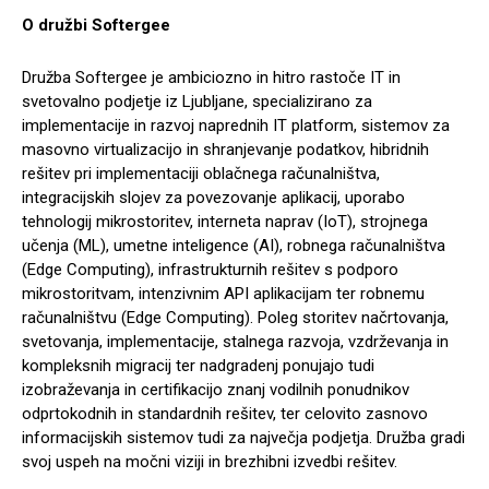
O družbi Softergee
Družba Softergee je ambiciozno in hitro rastoče IT in
svetovalno podjetje iz Ljubljane, specializirano za
implementacije in razvoj naprednih IT platform, sistemov za
masovno virtualizacijo in shranjevanje podatkov, hibridnih
rešitev pri implementaciji oblačnega računalništva,
integracijskih slojev za povezovanje aplikacij, uporabo
tehnologij mikrostoritev, interneta naprav (IoT), strojnega
učenja (ML), umetne inteligence (AI), robnega računalništva
(Edge Computing), infrastrukturnih rešitev s podporo
mikrostoritvam, intenzivnim API aplikacijam ter robnemu
računalništvu (Edge Computing). Poleg storitev načrtovanja,
svetovanja, implementacije, stalnega razvoja, vzdrževanja in
kompleksnih migracij ter nadgradenj ponujajo tudi
izobraževanja in certifikacijo znanj vodilnih ponudnikov
odprtokodnih in standardnih rešitev, ter celovito zasnovo
informacijskih sistemov tudi za največja podjetja. Družba gradi
svoj uspeh na močni viziji in brezhibni izvedbi rešitev.