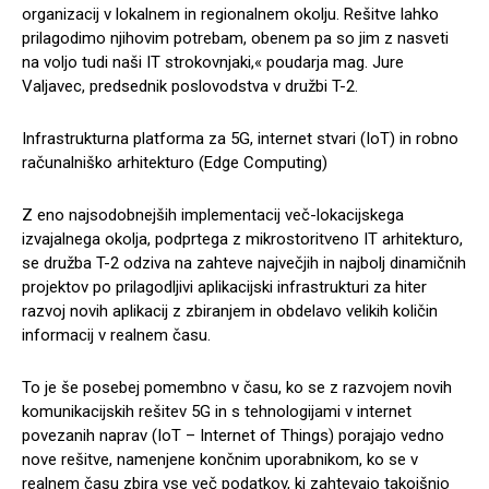
organizacij v lokalnem in regionalnem okolju. Rešitve lahko
prilagodimo njihovim potrebam, obenem pa so jim z nasveti
na voljo tudi naši IT strokovnjaki,« poudarja mag. Jure
Valjavec, predsednik poslovodstva v družbi T-2.
Infrastrukturna platforma za 5G, internet stvari (IoT) in robno
računalniško arhitekturo (Edge Computing)
Z eno najsodobnejših implementacij več-lokacijskega
izvajalnega okolja, podprtega z mikrostoritveno IT arhitekturo,
se družba T-2 odziva na zahteve največjih in najbolj dinamičnih
projektov po prilagodljivi aplikacijski infrastrukturi za hiter
razvoj novih aplikacij z zbiranjem in obdelavo velikih količin
informacij v realnem času.
To je še posebej pomembno v času, ko se z razvojem novih
komunikacijskih rešitev 5G in s tehnologijami v internet
povezanih naprav (IoT – Internet of Things) porajajo vedno
nove rešitve, namenjene končnim uporabnikom, ko se v
realnem času zbira vse več podatkov, ki zahtevajo takojšnjo