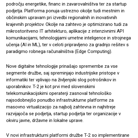
področju energetike, financ in zavarovalništva ter za startup
podjetja. Platforma ponuja ustrezno okolje tudi mestnim in
občinskim upravam pri izvedbi regionalnih in inovativnih
krajevnih projektov. Okolje na zahtevo je optimizirano tudi za
mikrostoritveno IT arhitekturo, aplikacije z intenzivnimi API
komunikacijami, tehnologijami umetne inteligence in strojnega
učenja (AI in ML), ter v celoti pripravljeno za gradnjo rešitev s
paradigmo robnega računalništva (Edge Computing).
Nove digitalne tehnologije prinašajo spremembe za vse
segmente družbe, saj spreminjajo industrijske pristope v
informatiki ter vplivajo na življenjski slog potrošnikov in
uporabnikov. T-2 je kot prvi med slovenskimi
telekomunikacijskimi operaterji zasnoval tehnološko
najsodobnejšo ponudbo infrastrukturne platforme za
masovno virtualizacijo za najbolj zahtevna in najhitreje
razvijajoča se podjetja, startup podjetja ter organizacije v
okviru javne, državne in lokalne uprave.
V novi infrastrukturni platformi družbe T-2 so implementirane