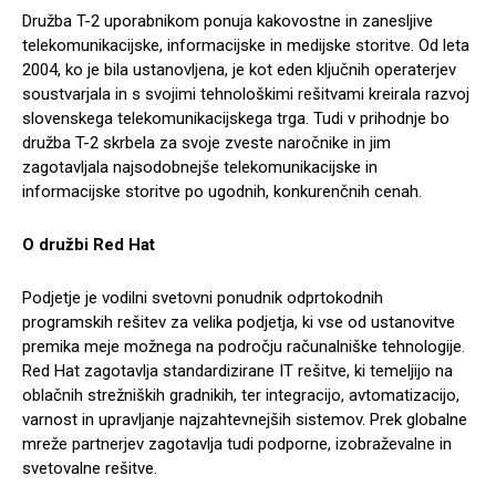
Družba T-2 uporabnikom ponuja kakovostne in zanesljive
telekomunikacijske, informacijske in medijske storitve. Od leta
2004, ko je bila ustanovljena, je kot eden ključnih operaterjev
soustvarjala in s svojimi tehnološkimi rešitvami kreirala razvoj
slovenskega telekomunikacijskega trga. Tudi v prihodnje bo
družba T-2 skrbela za svoje zveste naročnike in jim
zagotavljala najsodobnejše telekomunikacijske in
informacijske storitve po ugodnih, konkurenčnih cenah.
O družbi Red Hat
Podjetje je vodilni svetovni ponudnik odprtokodnih
programskih rešitev za velika podjetja, ki vse od ustanovitve
premika meje možnega na področju računalniške tehnologije.
Red Hat zagotavlja standardizirane IT rešitve, ki temeljijo na
oblačnih strežniških gradnikih, ter integracijo, avtomatizacijo,
varnost in upravljanje najzahtevnejših sistemov. Prek globalne
mreže partnerjev zagotavlja tudi podporne, izobraževalne in
svetovalne rešitve.