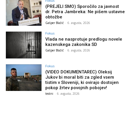
Fokus
(PREJELI SMO) Sporočilo za javnost
dr. Petra Jambreka: Ne pišem ustavne
obtožbe
Gašper Blažič
-
6. avgusta, 2026
Fokus
Vlada ne nasprotuje predlogu novele
kazenskega zakonika SD
Gašper Blažič
-
6. avgusta, 2026
Fokus
(VIDEO DOKUMENTAREC) Oleksij
Jukov bi moral biti za zgled vsem
tistim v Sloveniji, ki ovirajo dostojen
pokop žrtev povojnih pobojev!
testni
-
6. avgusta, 2026