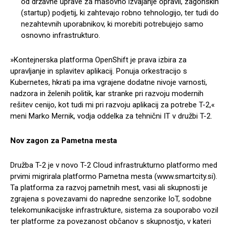
od državne uprave za masovno izvajanje opravil, zagonskih
(startup) podjetij, ki zahtevajo robno tehnologijo, ter tudi do
nezahtevnih uporabnikov, ki morebiti potrebujejo samo
osnovno infrastrukturo.
»Kontejnerska platforma OpenShift je prava izbira za
upravljanje in splavitev aplikacij. Ponuja orkestracijo s
Kubernetes, hkrati pa ima vgrajene dodatne nivoje varnosti,
nadzora in želenih politik, kar stranke pri razvoju modernih
rešitev cenijo, kot tudi mi pri razvoju aplikacij za potrebe T-2,«
meni Marko Mernik, vodja oddelka za tehnični IT v družbi T-2.
Nov zagon za Pametna mesta
Družba T-2 je v novo T-2 Cloud infrastrukturno platformo med
prvimi migrirala platformo Pametna mesta (www.smartcity.si).
Ta platforma za razvoj pametnih mest, vasi ali skupnosti je
zgrajena s povezavami do napredne senzorike IoT, sodobne
telekomunikacijske infrastrukture, sistema za souporabo vozil
ter platforme za povezanost občanov s skupnostjo, v kateri