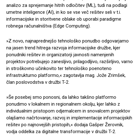
analizo za sprejemanje hitrih odločitev (ML), tudi na podlagi
umetne inteligence (AI), in ko se vse več rešitev seli v t.i.
informacijske in storitvene oblake ob uporabi paradigme
robnega računalništva (Edge Computing).
»Z novo, najnaprednejšo tehnološko ponudbo odgovarjamo
na jasen trend hitrega razvoja informacijske družbe, kjer
ponudniki rešitev in organizatorji javnosti namenjenih
projektov potrebujejo zanesljivo, prilagodljivo, razširljivo, varno
in stroškovno učinkovito ter tehnološko poenoteno
infrastrukturno platformo,« zagotavlja mag. Jože Zrimšek,
član poslovodstva v družbi T-2.
»Še posebej smo ponosni, da lahko takšno platformo
ponudimo v lokalnem in regionalnem okolju, kjer lahko z
individualnim pristopom odjemalcem in snovalcem projektov
olajšamo načrtovanje, razvoj in implementacije informacijskih
rešitev po najnovejših pristopih,« dodaja Gašper Žerovnik,
vodja oddelka za digitalne transformacije v družbi T-2.