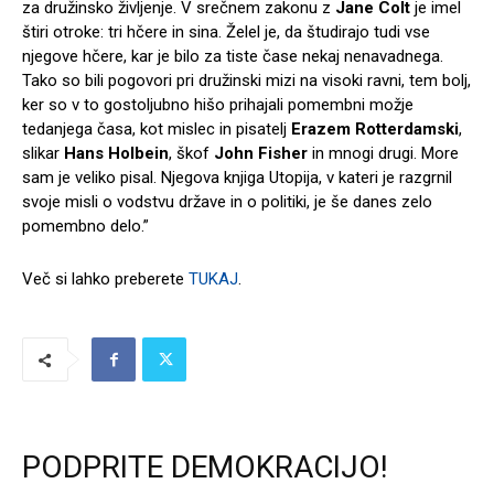
za družinsko življenje. V srečnem zakonu z
Jane Colt
je imel
štiri otroke: tri hčere in sina. Želel je, da študirajo tudi vse
njegove hčere, kar je bilo za tiste čase nekaj nenavadnega.
Tako so bili pogovori pri družinski mizi na visoki ravni, tem bolj,
ker so v to gostoljubno hišo prihajali pomembni možje
tedanjega časa, kot mislec in pisatelj
Erazem Rotterdamski
,
slikar
Hans Holbein
, škof
John Fisher
in mnogi drugi. More
sam je veliko pisal. Njegova knjiga Utopija, v kateri je razgrnil
svoje misli o vodstvu države in o politiki, je še danes zelo
pomembno delo.”
Več si lahko preberete
TUKAJ
.
PODPRITE DEMOKRACIJO!