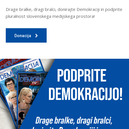
Drage bralke, dragi bralci, donirajte Demokraciji in podprite
pluralnost slovenskega medijskega prostora!
Donacija