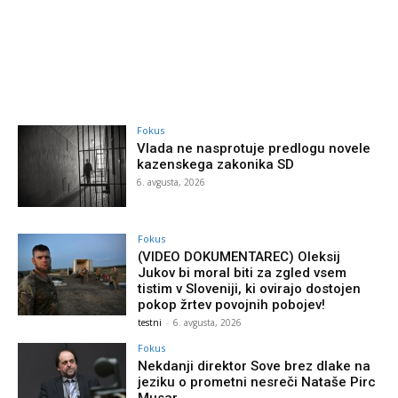
Fokus
Vlada ne nasprotuje predlogu novele
kazenskega zakonika SD
6. avgusta, 2026
Fokus
(VIDEO DOKUMENTAREC) Oleksij
Jukov bi moral biti za zgled vsem
tistim v Sloveniji, ki ovirajo dostojen
pokop žrtev povojnih pobojev!
testni
-
6. avgusta, 2026
Fokus
Nekdanji direktor Sove brez dlake na
jeziku o prometni nesreči Nataše Pirc