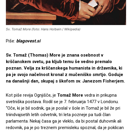
Sv. Tomaž More (foto: Hans Holbein / Wikipedia)
Piše:
blagovest.si
Sv. Tomaž (Thomas) More je znana osebnost v
krščanskem svetu, pa kljub temu še vedno premalo
poznan. Velja za krščanskega humanista in državnika, ki
pa je svojo načelnost kronal z mučeniško smrtjo. Goduje
na današnji dan, skupaj s škofom sv. Janezom Fisherjem.
Kot piše revija Ognjišče, je
Tomaž More
vedra in prikupna
svetniška postava. Rodil se je 7. februarja 1477 v Londonu.
“Oče, ki je bil sodnik, ga je poslal v šole in Tomaž je bil že pri
triindvajsetih letih odvetnik, tri leta pozneje pa tudi član
parlamenta. Nekaj časa ga je vleklo, da bi postal duhovnik ali
redovnik, pa je po treznem premisleku spoznal, da je poklican