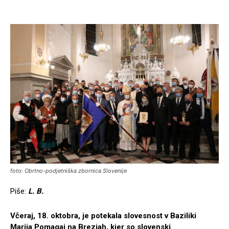
foto: Obrtno-podjetniška zbornica Slovenije
Piše:
L. B.
Včeraj, 18. oktobra, je potekala slovesnost v Baziliki
Marija Pomagaj na Brezjah, kjer so slovenski