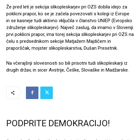
Že pred leti je sekcija slikopleskarjev pri OZS dobila idejo za
poklicni prapor, ko se je začela povezovati s kolegi iz Evrope
in se kasneje tudi aktivno vključila v članstvo UNIEP (Evropsko
združenje slikopleskarjev). Največ zaslug, da imamo v Sloveniji
prvi poklicni prapor, ima torej sekcija slikopleskarjev pri OZS na
čelu s predsednikom sekcije Matjažem Majdičem in
praporščak, mojster slikopleskarstva, Dušan Presetnik.
Na včerajšnji slovesnosti so bili prisotni tudi slikopleskarji iz
drugih držav, in sicer Avstrije, Češke, Slovaške in Madžarske.
PODPRITE DEMOKRACIJO!