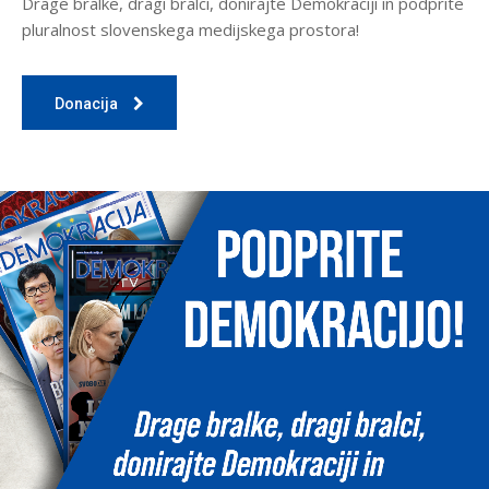
Drage bralke, dragi bralci, donirajte Demokraciji in podprite
pluralnost slovenskega medijskega prostora!
Donacija