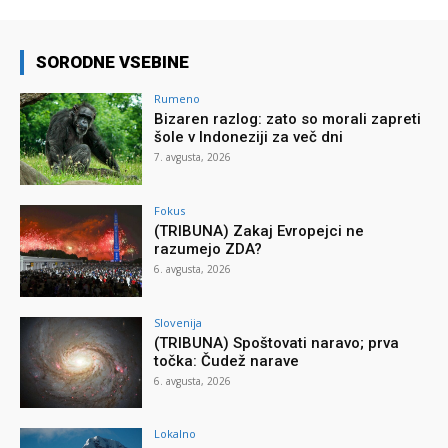
SORODNE VSEBINE
Rumeno
Bizaren razlog: zato so morali zapreti
šole v Indoneziji za več dni
7. avgusta, 2026
Fokus
(TRIBUNA) Zakaj Evropejci ne
razumejo ZDA?
6. avgusta, 2026
Slovenija
(TRIBUNA) Spoštovati naravo; prva
točka: Čudež narave
6. avgusta, 2026
Lokalno