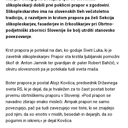
slikopleskarji dobili prvi poklicni prapor v zgodovini.
Slikopleskarstvo ima na slovenskih tleh večstoletno
tradicijo, z razvitjem in krstom prapora pa želi Sekcija
slikopleskarjev, fasaderjev in črkoslikarjev pri Obrtno-
podjetniški zbornici Slovenije še bolj utrditi stanovsko
povezovanje.
Krst prapora je potekal na dan, ko goduje Sveti Luka, ki je
zavetnik slikopleskarjev. Prapor sta krstila ljubljanski pomožni
škof dr. Anton Jamnik ter gvardijan dr. pater Robert Bahčič, v
okviru slovesnosti pa je potekala tudi sveta maša.
Boter prapora je postal Alojz Kovšca, predsednik Državnega
sveta RS, ki je dejal, da je hvaležen za to čast postati boter
prvemu obrtniškemu praporu v Sloveniji. »Pod prapori se
navadno zbirajo enako misleči. Ampak prapori ne samo
povezujejo, pač pa tudi zavezujejo vse tiste, ki se znajdejo
pod njim, da so enotni v mislih, besedah in dejanjih, da so
pogumni in iskreni,« je dejal Kovšca.