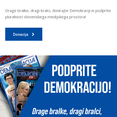
Drage bralke, dragi bralci, donirajte Demokraciji in podprite
pluralnost slovenskega medijskega prostora!
Donacija