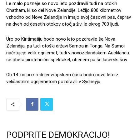
Le malo pozneje so novo leto pozdravili tudi na otokih
Chatham, ki so del Nove Zelandije. Ležijo 800 kilometrov
vzhodno od Nove Zelandije in imajo svoj časovni pas, čeprav
na dveh od desetih otokov otočja živi le okrog 700 ljudi.
Uro po Kiritimatiju bodo novo leto pozdravile še Nova
Zelandija, pa tudi otoški državi Samoa in Tonga. Na Samoi
načrtujejo velik ognjemet, tudi v novozelandskem Aucklandu
se obeta pirotehnični spektakel, obenem pa še laserski šov.
Ob 14. uri po srednjeevropskem času bodo novo leto z
veličastnim ognjemetom pozdravili v Sydneyju.
PODPRITE DEMOKRACIJO!