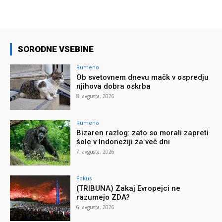
SORODNE VSEBINE
Rumeno
Ob svetovnem dnevu mačk v ospredju
njihova dobra oskrba
8. avgusta, 2026
Rumeno
Bizaren razlog: zato so morali zapreti
šole v Indoneziji za več dni
7. avgusta, 2026
Fokus
(TRIBUNA) Zakaj Evropejci ne
razumejo ZDA?
6. avgusta, 2026