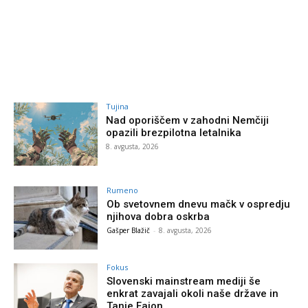
Tujina
Nad oporiščem v zahodni Nemčiji
opazili brezpilotna letalnika
8. avgusta, 2026
Rumeno
Ob svetovnem dnevu mačk v ospredju
njihova dobra oskrba
Gašper Blažič
-
8. avgusta, 2026
Fokus
Slovenski mainstream mediji še
enkrat zavajali okoli naše države in
Tanje Fajon