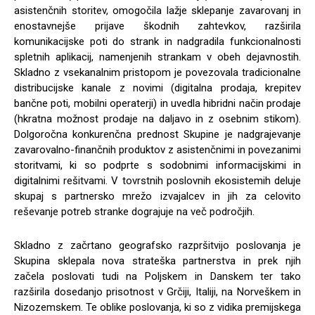
asistenčnih storitev, omogočila lažje sklepanje zavarovanj in
enostavnejše prijave škodnih zahtevkov, razširila
komunikacijske poti do strank in nadgradila funkcionalnosti
spletnih aplikacij, namenjenih strankam v obeh dejavnostih.
Skladno z vsekanalnim pristopom je povezovala tradicionalne
distribucijske kanale z novimi (digitalna prodaja, krepitev
bančne poti, mobilni operaterji) in uvedla hibridni način prodaje
(hkratna možnost prodaje na daljavo in z osebnim stikom).
Dolgoročna konkurenčna prednost Skupine je nadgrajevanje
zavarovalno-finančnih produktov z asistenčnimi in povezanimi
storitvami, ki so podprte s sodobnimi informacijskimi in
digitalnimi rešitvami. V tovrstnih poslovnih ekosistemih deluje
skupaj s partnersko mrežo izvajalcev in jih za celovito
reševanje potreb stranke dograjuje na več področjih.
Skladno z začrtano geografsko razpršitvijo poslovanja je
Skupina sklepala nova strateška partnerstva in prek njih
začela poslovati tudi na Poljskem in Danskem ter tako
razširila dosedanjo prisotnost v Grčiji, Italiji, na Norveškem in
Nizozemskem. Te oblike poslovanja, ki so z vidika premijskega