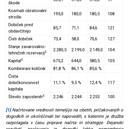
škode
Kosmati obratovalni
195,0
180,0
180,5
108
stroški
Dobiček pred
85,7
71,1
84,6
121
obdavčitvijo
Čisti dobiček
73,4
58,0
70,6
127
Stanje zavarovalno-
2.280,5
2.199,0
2.149,0
104
5
tehničnih rezervacij
5
Kapital
675,2
644,0
580,5
105
Kombinirani količnik
81,8 %
86,1 %
85,6 %
Čista
dobičkonosnost
11,1 %
9,5 %
12,4 %
117
kapitala
5
Število zaposlenih
2.246
2.244
2.253
100
[1]
Načrtovane vrednosti temeljijo na obetih, pričakovanjih o
dogodkih in okoliščinah ter napovedih, s katerimi je družba
razpolagala v času priprave načrta in strategije. Dejanski