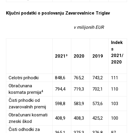
Ključni podatki o poslovanju Zavarovalnice Triglav
v milijonih EUR
Indek
s
2021/
2021³
2020
2019
2020
Celotni prihodki
848,6
765,2
743,2
111
Obračunana
794,4
719,3
702,1
110
4
kosmata premija
Čisti prihodki od
598,8
583,9
573,6
103
zavarovalnih premij
Obračunani kosmati
408,9
408,3
425,2
100
zneski škod
Čisti odhodki za
365,1
375,3
376,8
97