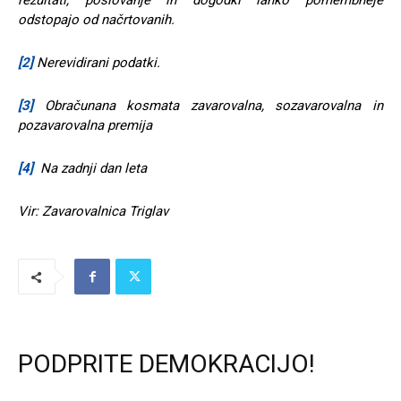
rezultati, poslovanje in dogodki lahko pomembneje
odstopajo od načrtovanih.
[2]
Nerevidirani podatki.
[3]
Obračunana kosmata zavarovalna, sozavarovalna in
pozavarovalna premija
[4]
Na zadnji dan leta
Vir: Zavarovalnica Triglav
PODPRITE DEMOKRACIJO!