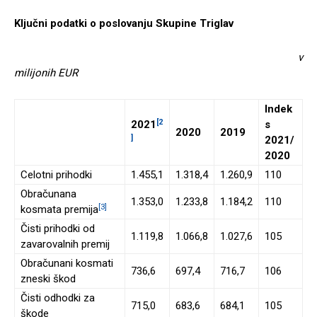
Ključni podatki o poslovanju Skupine Triglav
v
milijonih EUR
Indek
[2
2021
s
2020
2019
]
2021/
2020
Celotni prihodki
1.455,1
1.318,4
1.260,9
110
Obračunana
1.353,0
1.233,8
1.184,2
110
[3]
kosmata premija
Čisti prihodki od
1.119,8
1.066,8
1.027,6
105
zavarovalnih premij
Obračunani kosmati
736,6
697,4
716,7
106
zneski škod
Čisti odhodki za
715,0
683,6
684,1
105
škode