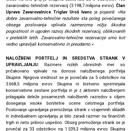
zavarovalno-tehničnih rezervacij (3.198,7 milijona evrov).
Član
Uprave Zavarovalnice Triglav
Uroš Ivanc
je pojasnil:
»Na
dobre zavarovalno-tehnične rezultate sta poleg povečanega
obsega poslovanja vplivala razmeroma nižja škodna
pogostnost in ugoden razvoj škodnih rezervacij, oblikovanih
v preteklih letih. Zavarovalno-tehnične rezervacije smo kot
vedno upravljali konservativno in preudarno.«
NALOŽBENI PORTFELJ IN SREDSTVA STRANK V
UPRAVLJANJU.
Razmere nizkih obrestnih mer so
pričakovano vplivale na donose naložbenega portfelja
Skupine. Njegova vrednost se je povečala za 5 odstotkov na
3.668,5 milijona evrov. Skupina ni bistveno spreminjala
konservativne sestave portfelja in je z aktivnim naložbenjem
prilagajala deleže posameznih naložbenih razredov s ciljem
doseganja visoke bonitetne ocene celotnega portfelja.
Poslovanje upravljanja premoženja strank v vzajemnih skladih
in individualnem upravljanju je bilo zaradi razmer na finančnih
trgih in neto prilivov uspešno. Obseg premoženja strank se je
povečal za 33 odstotkov na 1.539,3 milijona evrov. Skupina