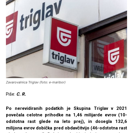
Zavarovalnica Triglav (foto: e-maribor)
Piše:
C. R.
Po nerevidiranih podatkih je Skupina Triglav v 2021
povečala celotne prihodke na 1,46 milijarde evrov (10-
odstotna rast glede na leto prej), in dosegla 132,6
milijona evrov dobička pred obdavčitvijo (46-odstotna rast