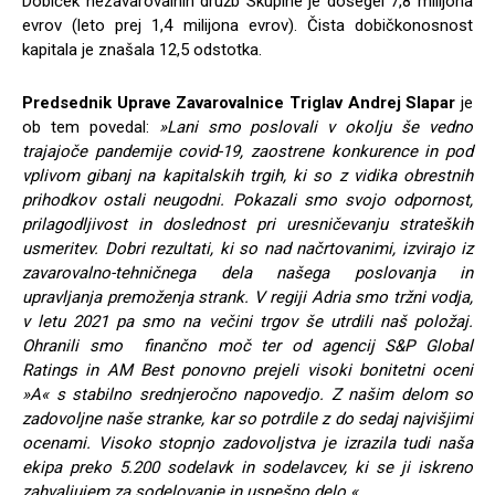
Dobiček nezavarovalnih družb Skupine je dosegel 7,8 milijona
evrov (leto prej 1,4 milijona evrov). Čista dobičkonosnost
kapitala je znašala 12,5 odstotka.
Predsednik Uprave Zavarovalnice Triglav
Andrej Slapar
je
ob tem povedal:
»Lani smo poslovali v okolju še vedno
trajajoče pandemije covid-19, zaostrene konkurence in pod
vplivom gibanj na kapitalskih trgih, ki so z vidika obrestnih
prihodkov ostali neugodni. Pokazali smo svojo odpornost,
prilagodljivost in doslednost pri uresničevanju strateških
usmeritev. Dobri rezultati, ki so nad načrtovanimi, izvirajo iz
zavarovalno-tehničnega dela našega poslovanja in
upravljanja premoženja strank. V regiji Adria smo tržni vodja,
v letu 2021 pa smo na večini trgov še utrdili naš položaj.
Ohranili smo finančno moč ter od agencij S&P Global
Ratings in AM Best ponovno prejeli visoki bonitetni oceni
»A« s stabilno srednjeročno napovedjo. Z našim delom so
zadovoljne naše stranke, kar so potrdile z do sedaj najvišjimi
ocenami. Visoko stopnjo zadovoljstva je izrazila tudi naša
ekipa preko 5.200 sodelavk in sodelavcev, ki se ji iskreno
zahvaljujem za sodelovanje in uspešno delo.«