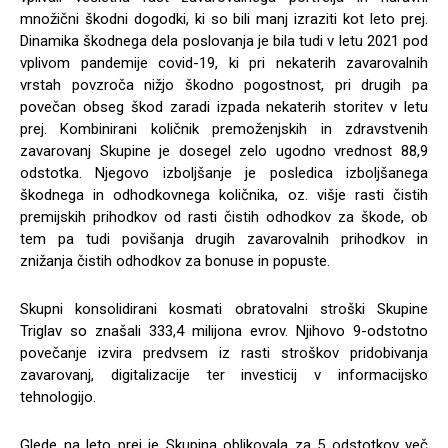
množični škodni dogodki, ki so bili manj izraziti kot leto prej.
Dinamika škodnega dela poslovanja je bila tudi v letu 2021 pod
vplivom pandemije covid-19, ki pri nekaterih zavarovalnih
vrstah povzroča nižjo škodno pogostnost, pri drugih pa
povečan obseg škod zaradi izpada nekaterih storitev v letu
prej. Kombinirani količnik premoženjskih in zdravstvenih
zavarovanj Skupine je dosegel zelo ugodno vrednost 88,9
odstotka. Njegovo izboljšanje je posledica izboljšanega
škodnega in odhodkovnega količnika, oz. višje rasti čistih
premijskih prihodkov od rasti čistih odhodkov za škode, ob
tem pa tudi povišanja drugih zavarovalnih prihodkov in
znižanja čistih odhodkov za bonuse in popuste.
Skupni konsolidirani kosmati obratovalni stroški Skupine
Triglav so znašali 333,4 milijona evrov. Njihovo 9-odstotno
povečanje izvira predvsem iz rasti stroškov pridobivanja
zavarovanj, digitalizacije ter investicij v informacijsko
tehnologijo.
Glede na leto prej je Skupina oblikovala za 5 odstotkov več