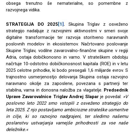
obsega trenutno še nematerialne, so pomembne z
razvojnega vidika.
STRATEGIJA DO 2025
[1]
.
Skupina Triglav z osveženo
strategijo nadaljuje z razvojnimi aktivnostmi v smeri svoje
digitalne transformacije ter razvoja storitveno naravnanih
poslovnih modelov in ekosistemov. Načrtovano poslovanje
Skupine Triglav, vodilne zavarovalno-finančne skupine v regiji
Adria, ostaja dobičkonosno in varno. V strateškem obdobju
načrtuje 10-odstotno dobičkonosnost kapitala (ROE) in v letu
2025 celotne prihodke, ki bodo presegali 1,6 milijarde evrov. S
trajnostno usmerjenostjo delovanja Skupina ostaja razvojno
naravnano okolje za zaposlene, povezana s partnerji ter
stabilna, varna in donosna naložba za vlagatelje.
Predsednik
Uprave Zavarovalnice Triglav
Andrej Slapar
je povedal:
»V
poslovno leto 2022 smo vstopili z osveženo strategijo do
leta 2025. Z njo postavljamo ambiciozne strateške usmeritve
in cilje, ki so razvojno nadgrajeni, ter sledimo našemu
poslanstvu ustvarjanja varnejše prihodnosti za vse naše
deležnike.«