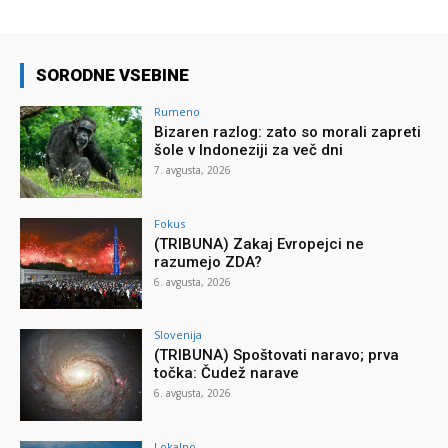
SORODNE VSEBINE
Rumeno
Bizaren razlog: zato so morali zapreti
šole v Indoneziji za več dni
7. avgusta, 2026
Fokus
(TRIBUNA) Zakaj Evropejci ne
razumejo ZDA?
6. avgusta, 2026
Slovenija
(TRIBUNA) Spoštovati naravo; prva
točka: Čudež narave
6. avgusta, 2026
Lokalno