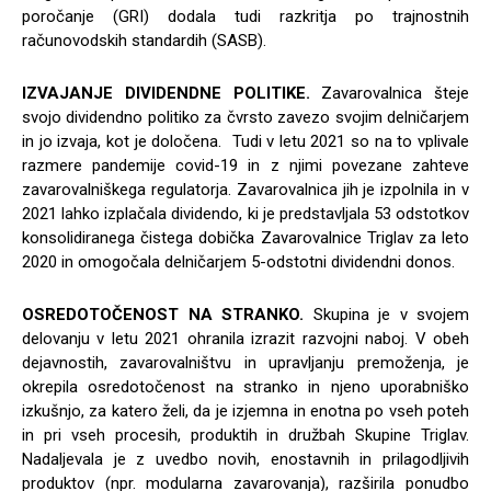
poročanje (GRI) dodala tudi razkritja po trajnostnih
računovodskih standardih (SASB).
IZVAJANJE DIVIDENDNE POLITIKE.
Zavarovalnica šteje
svojo dividendno politiko za čvrsto zavezo svojim delničarjem
in jo izvaja, kot je določena. Tudi v letu 2021 so na to vplivale
razmere pandemije covid-19 in z njimi povezane zahteve
zavarovalniškega regulatorja. Zavarovalnica jih je izpolnila in v
2021 lahko izplačala dividendo, ki je predstavljala 53 odstotkov
konsolidiranega čistega dobička Zavarovalnice Triglav za leto
2020 in omogočala delničarjem 5-odstotni dividendni donos.
OSREDOTOČENOST NA STRANKO.
Skupina je v svojem
delovanju v letu 2021 ohranila izrazit razvojni naboj. V obeh
dejavnostih, zavarovalništvu in upravljanju premoženja, je
okrepila osredotočenost na stranko in njeno uporabniško
izkušnjo, za katero želi, da je izjemna in enotna po vseh poteh
in pri vseh procesih, produktih in družbah Skupine Triglav.
Nadaljevala je z uvedbo novih, enostavnih in prilagodljivih
produktov (npr. modularna zavarovanja), razširila ponudbo