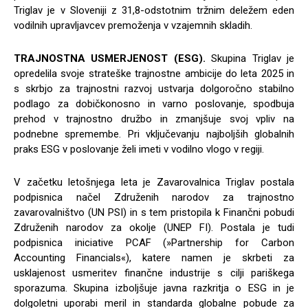
Triglav je v Sloveniji z 31,8-odstotnim tržnim deležem eden
vodilnih upravljavcev premoženja v vzajemnih skladih.
TRAJNOSTNA USMERJENOST (ESG).
Skupina Triglav je
opredelila svoje strateške trajnostne ambicije do leta 2025 in
s skrbjo za trajnostni razvoj ustvarja dolgoročno stabilno
podlago za dobičkonosno in varno poslovanje, spodbuja
prehod v trajnostno družbo in zmanjšuje svoj vpliv na
podnebne spremembe. Pri vključevanju najboljših globalnih
praks ESG v poslovanje želi imeti v vodilno vlogo v regiji.
V začetku letošnjega leta je Zavarovalnica Triglav postala
podpisnica načel Združenih narodov za trajnostno
zavarovalništvo (UN PSI) in s tem pristopila k Finančni pobudi
Združenih narodov za okolje (UNEP FI). Postala je tudi
podpisnica iniciative PCAF (»Partnership for Carbon
Accounting Financials«), katere namen je skrbeti za
usklajenost usmeritev finančne industrije s cilji pariškega
sporazuma. Skupina izboljšuje javna razkritja o ESG in je
dolgoletni uporabi meril in standarda globalne pobude za