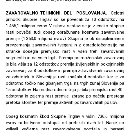
ZAVAROVALNO-TEHNIČNI DEL POSLOVANJA.
Celotni
prihodki Skupine Triglav so se povečali za 10 odstotkov na
1.455,1 milijona evrov. V njihovi sestavi se je z enako stopnjo
rasti povečal tudi obseg obračunane kosmate zavarovalne
premije (1.353,0 milijona evrov). Skupina je ob discipliniranem
prevzemanju zavarovalnih tveganj in z osredotočenostjo na
stranke dosegla premijsko rast v vseh treh zavarovalnih
segmentih in na vseh trgih. Premija premoženjskih zavarovanj
je bila višja za 12 odstotkov, premija življenjskih in pokojninskih
zavarovanj za 8 odstotkov in premija zdravstvenih zavarovanj
za odstotek. V Sloveniji je rast znašala 4 odstotke, kar je za
odstotno točko nad gibanjem trga, na trgih zunaj Slovenije pa
15 odstotkov. Na mednarodnem trgu je bila premijska rast 40-
odstotna in zajema rast premije, zbrane po načelu prostega
pretoka storitev, ter premije aktivnih pozavarovalnih poslov.
Obseg kosmatih škod Skupine Triglav v višini 736,6 milijona
evrov ni bistveno odstopal od preteklih dveh let. Nanje so
vplivali večletna rast zavarovalnega portfelja in naravni