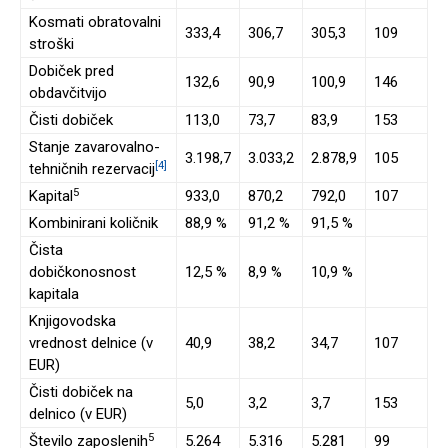
Kosmati obratovalni
333,4
306,7
305,3
109
stroški
Dobiček pred
132,6
90,9
100,9
146
obdavčitvijo
Čisti dobiček
113,0
73,7
83,9
153
Stanje zavarovalno-
3.198,7
3.033,2
2.878,9
105
[4]
tehničnih rezervacij
5
Kapital
933,0
870,2
792,0
107
Kombinirani količnik
88,9 %
91,2 %
91,5 %
Čista
dobičkonosnost
12,5 %
8,9 %
10,9 %
kapitala
Knjigovodska
vrednost delnice (v
40,9
38,2
34,7
107
EUR)
Čisti dobiček na
5,0
3,2
3,7
153
delnico (v EUR)
5
Število zaposlenih
5.264
5.316
5.281
99