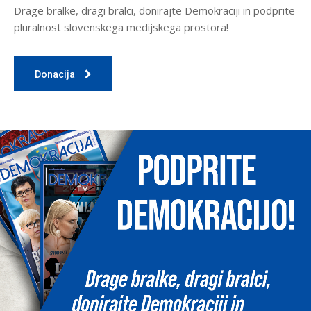
Drage bralke, dragi bralci, donirajte Demokraciji in podprite
pluralnost slovenskega medijskega prostora!
Donacija