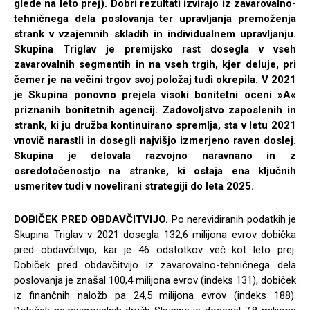
glede na leto prej). Dobri rezultati izvirajo iz zavarovalno-
tehničnega dela poslovanja ter upravljanja premoženja
strank v vzajemnih skladih in individualnem upravljanju.
Skupina Triglav je premijsko rast dosegla v vseh
zavarovalnih segmentih in na vseh trgih, kjer deluje, pri
čemer je na večini trgov svoj položaj tudi okrepila. V 2021
je Skupina ponovno prejela visoki bonitetni oceni »A«
priznanih bonitetnih agencij. Zadovoljstvo zaposlenih in
strank, ki ju družba kontinuirano spremlja, sta v letu 2021
vnovič narastli in dosegli najvišjo izmerjeno raven doslej.
Skupina je delovala razvojno naravnano in z
osredotočenostjo na stranke, ki ostaja ena ključnih
usmeritev tudi v novelirani strategiji do leta 2025.
DOBIČEK PRED OBDAVČITVIJO.
Po nerevidiranih podatkih je
Skupina Triglav v 2021 dosegla 132,6 milijona evrov dobička
pred obdavčitvijo, kar je 46 odstotkov več kot leto prej.
Dobiček pred obdavčitvijo iz zavarovalno-tehničnega dela
poslovanja je znašal 100,4 milijona evrov (indeks 131), dobiček
iz finančnih naložb pa 24,5 milijona evrov (indeks 188).