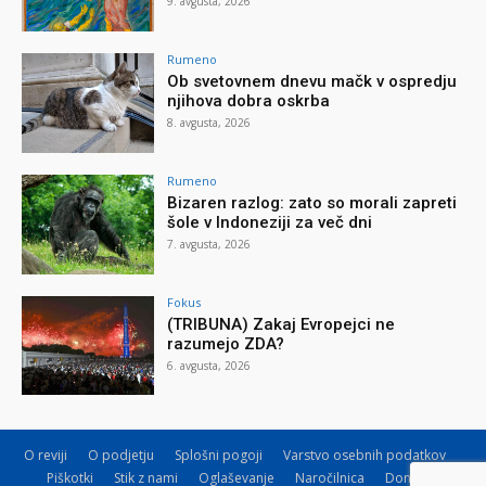
9. avgusta, 2026
Rumeno
Ob svetovnem dnevu mačk v ospredju
njihova dobra oskrba
8. avgusta, 2026
Rumeno
Bizaren razlog: zato so morali zapreti
šole v Indoneziji za več dni
7. avgusta, 2026
Fokus
(TRIBUNA) Zakaj Evropejci ne
razumejo ZDA?
6. avgusta, 2026
O reviji
O podjetju
Splošni pogoji
Varstvo osebnih podatkov
Piškotki
Stik z nami
Oglaševanje
Naročilnica
Donacije