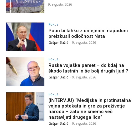
9. avgusta, 2026
Fokus
Putin bi lahko z omejenim napadom
preizkusil odločnost Nata
Gašper Blažič
-
9. avgusta, 2026
Fokus
Ruska vojaška pamet – do kdaj na
škodo lastnih in še bolj drugih ljudi?
Gašper Blažič
-
9. avgusta, 2026
Fokus
(INTERVJU) “Medijska in protinatalna
vojna potekata in gre za preživetje
naroda – zato ne smemo več
nastavljati drugega lica”
Gašper Blažič
-
9. avgusta, 2026