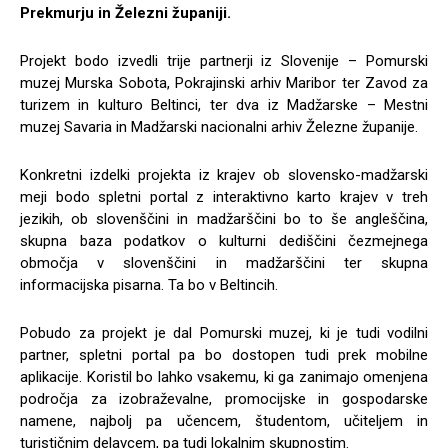
Prekmurju in Železni županiji.
Projekt bodo izvedli trije partnerji iz Slovenije – Pomurski
muzej Murska Sobota, Pokrajinski arhiv Maribor ter Zavod za
turizem in kulturo Beltinci, ter dva iz Madžarske – Mestni
muzej Savaria in Madžarski nacionalni arhiv Železne županije.
Konkretni izdelki projekta iz krajev ob slovensko-madžarski
meji bodo spletni portal z interaktivno karto krajev v treh
jezikih, ob slovenščini in madžarščini bo to še angleščina,
skupna baza podatkov o kulturni dediščini čezmejnega
območja v slovenščini in madžarščini ter skupna
informacijska pisarna. Ta bo v Beltincih.
Pobudo za projekt je dal Pomurski muzej, ki je tudi vodilni
partner, spletni portal pa bo dostopen tudi prek mobilne
aplikacije. Koristil bo lahko vsakemu, ki ga zanimajo omenjena
področja za izobraževalne, promocijske in gospodarske
namene, najbolj pa učencem, študentom, učiteljem in
turističnim delavcem, pa tudi lokalnim skupnostim.