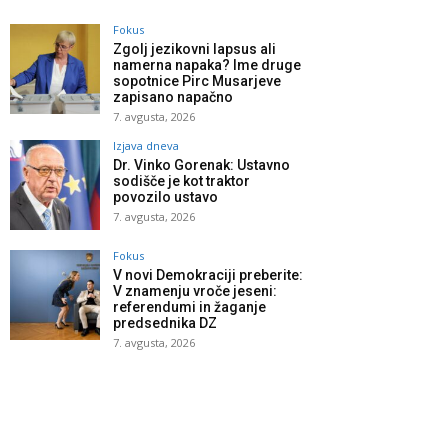
Fokus
Zgolj jezikovni lapsus ali
namerna napaka? Ime druge
sopotnice Pirc Musarjeve
zapisano napačno
7. avgusta, 2026
Izjava dneva
Dr. Vinko Gorenak: Ustavno
sodišče je kot traktor
povozilo ustavo
7. avgusta, 2026
Fokus
V novi Demokraciji preberite:
V znamenju vroče jeseni:
referendumi in žaganje
predsednika DZ
7. avgusta, 2026