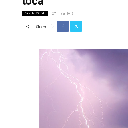
toča
27. maja, 2018
ZANIMIVOSTI
Share