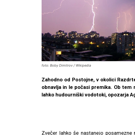
foto: Boby Dimitrov / Wikipedia
Zahodno od Postojne, v okolici Razdrteg
obnavlja in le počasi premika. Ob tem n
lahko hudourniški vodotoki, opozarja Ag
Zvečer lahko še nastanejo posamezne m