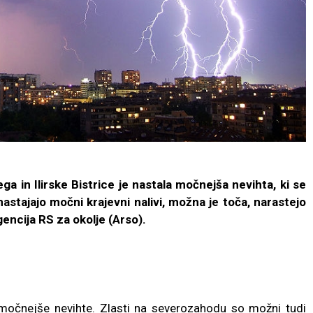
a in Ilirske Bistrice je nastala močnejša nevihta, ki se
astajajo močni krajevni nalivi, možna je toča, narastejo
encija RS za okolje (Arso).
očnejše nevihte. Zlasti na severozahodu so možni tudi